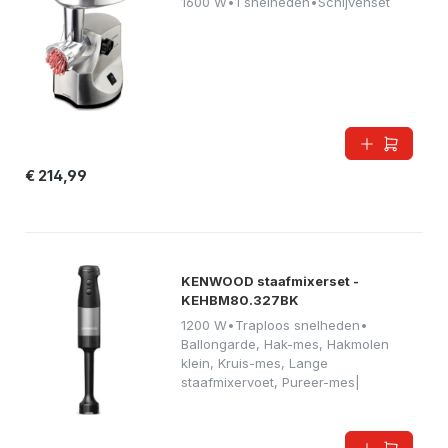
1600 W
•
1 snelheden
•
Schijvenset
€ 214,99
KENWOOD staafmixerset -
KEHBM80.327BK
1200 W
•
Traploos snelheden
•
Ballongarde, Hak-mes, Hakmolen
klein, Kruis-mes, Lange
staafmixervoet, Pureer-mes|