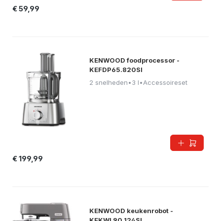
€ 59,99
KENWOOD foodprocessor -
KEFDP65.820SI
2 snelheden
•
3 l
•
Accessoireset
€ 199,99
KENWOOD keukenrobot -
KEKWL90.124SI