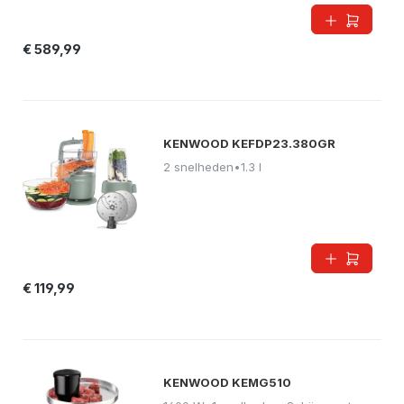
€ 589,99
KENWOOD KEFDP23.380GR
2 snelheden
•
1.3 l
€ 119,99
KENWOOD KEMG510