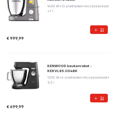
1400 W
•
13 snelheden
•
Accessoireset
•
7 l
€ 999,99
KENWOOD keukenrobot -
KEKVL85.004BK
1200 W
•
6 snelheden
•
Accessoireset
•
3,5 l
€ 699,99