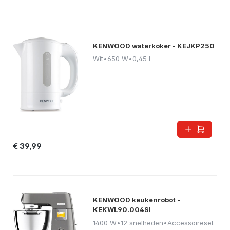
KENWOOD waterkoker - KEJKP250
Wit
•
650 W
•
0,45 l
€ 39,99
KENWOOD keukenrobot -
KEKWL90.004SI
1400 W
•
12 snelheden
•
Accessoireset