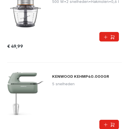
500 W
•
2 snelheden
•
Hakmolen
•
0,6 l
€ 49,99
KENWOOD KEHMP40.000GR
5 snelheden