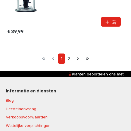
€ 39,99
Page
Page
1
2
Klanten beoordelen ons met
4,8/5
Informatie en diensten
Blog
Herstelaanvraag
Verkoopsvoorwaarden
Wettelijke verplichtingen