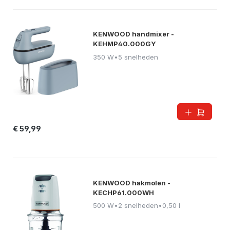
KENWOOD handmixer -
KEHMP40.000GY
350 W
•
5 snelheden
€ 59,99
KENWOOD hakmolen -
KECHP61.000WH
500 W
•
2 snelheden
•
0,50 l