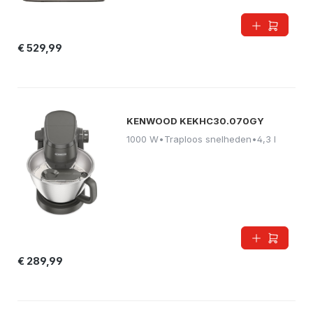
€ 529,99
KENWOOD KEKHC30.070GY
1000 W
•
Traploos snelheden
•
4,3 l
€ 289,99