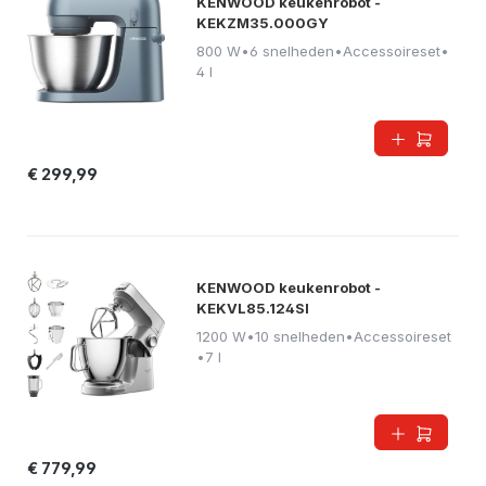
KENWOOD keukenrobot -
KEKZM35.000GY
800 W
•
6 snelheden
•
Accessoireset
•
4 l
€ 299,99
KENWOOD keukenrobot -
KEKVL85.124SI
1200 W
•
10 snelheden
•
Accessoireset
•
7 l
€ 779,99