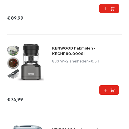
€ 89,99
KENWOOD hakmolen -
KECHP80.000SI
800 W
•
2 snelheden
•
0,5 l
€ 74,99