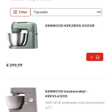
Filter
KENWOOD KEKZM35.000GR
€ 299,99
KENWOOD keukenrobot -
KEKVL4120S
1200 W
•
8 snelheden
•
Accessoireset
•
6,7 l