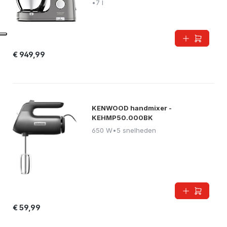
•
7 l
€ 949,99
KENWOOD handmixer -
KEHMP50.000BK
650 W
•
5 snelheden
€ 59,99