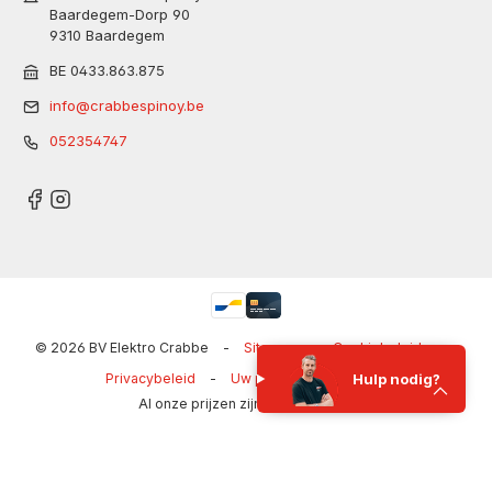
Baardegem-Dorp 90
9310 Baardegem
BE 0433.863.875
info@crabbespinoy.be
052354747
© 2026 BV Elektro Crabbe
-
Sitemap
-
Cookiebeleid
-
Privacybeleid
-
Uw privacy-opties
-
Hulp nodig?
Al onze prijzen zijn inclusief BTW