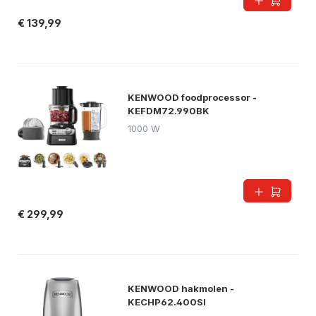
€ 139,99
KENWOOD foodprocessor -
KEFDM72.990BK
1000 W
€ 299,99
KENWOOD hakmolen -
KECHP62.400SI