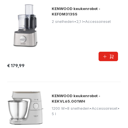
KENWOOD keukenrobot -
KEFDM313SS
2 snelheden
•
2,1 l
•
Accessoireset
€ 179,99
KENWOOD keukenrobot -
KEKVL65.001WH
1200 W
•
8 snelheden
•
Accessoireset
•
5 l