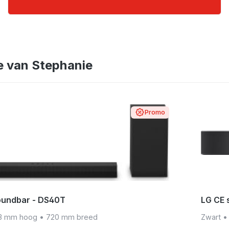
gallery
e van Stephanie
Promo
oundbar - DS40T
LG CE 
3 mm hoog
•
720 mm breed
Zwart
•