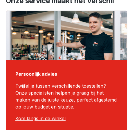
Onze service maakt het verschil
Persoonlijk advies
Twijfel je tussen verschillende toestellen?
Onze specialisten helpen je graag bij het
maken van de juiste keuze, perfect afgestemd
op jouw budget en situatie.
Kom langs in de winkel