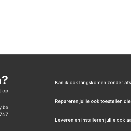
n?
Kan ik ook langskomen zonder af
t op
Repareren jullie ook toestellen die
y.be
747
Leveren en installeren jullie ook a