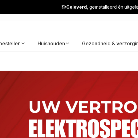
Geleverd
, geïnstalleerd én uitge
oestellen
Huishouden
Gezondheid & verzorgi