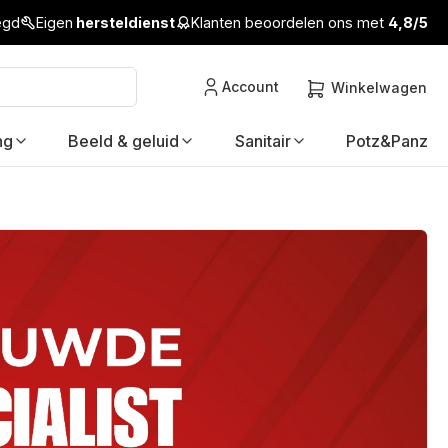
legd
Eigen
hersteldienst
Klanten beoordelen ons met
4,8/5
Account
Winkelwagen
ng
Beeld & geluid
Sanitair
Potz&Panz