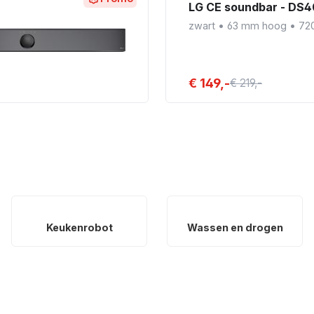
LG CE soundbar - DS
zwart
•
63 mm hoog
•
72
€ 149,-
€ 219,-
Keukenrobot
Wassen en drogen