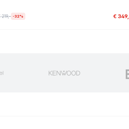
€ 349,
 219,-
-32%