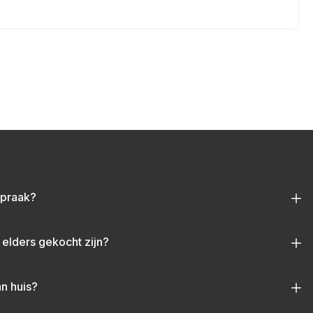
spraak?
 elders gekocht zijn?
an huis?