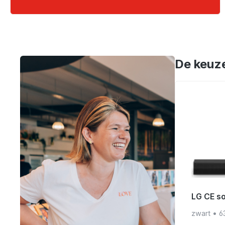
Skip product 
De keuz
LG CE s
zwart
•
6