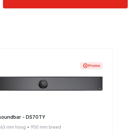
Promo
soundbar - DS70TY
LG C
63 mm hoog
•
950 mm breed
zwart