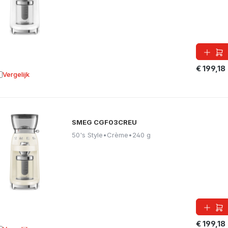
€ 199,18
Vergelijk
oevoegen aan vergelijking
SMEG CGF03CREU
50's Style
•
Crème
•
240 g
€ 199,18