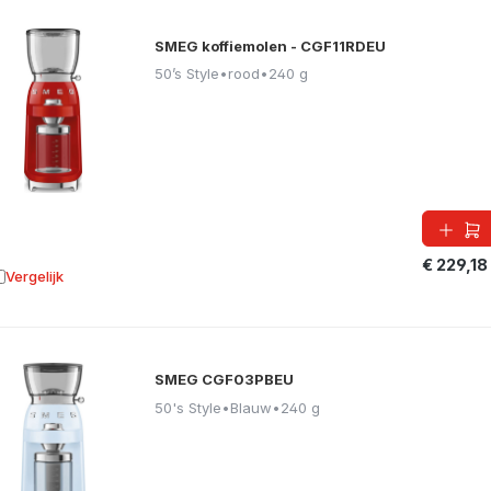
SMEG koffiemolen - CGF11RDEU
50’s Style
•
rood
•
240 g
€ 229,18
Vergelijk
oevoegen aan vergelijking
SMEG CGF03PBEU
50's Style
•
Blauw
•
240 g