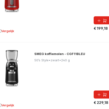
€ 199,18
Vergelijk
oevoegen aan vergelijking
SMEG koffiemolen - CGF11BLEU
50’s Style
•
zwart
•
240 g
€ 229,18
Vergelijk
oevoegen aan vergelijking