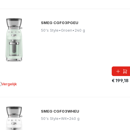
SMEG CGF03PGEU
50's Style
•
Groen
•
240 g
€ 199,18
Vergelijk
oevoegen aan vergelijking
SMEG CGF03WHEU
50's Style
•
Wit
•
240 g