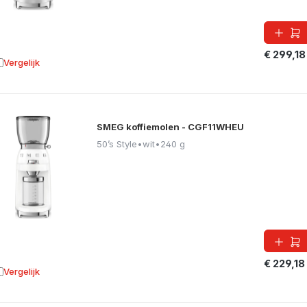
€ 299,18
Vergelijk
oevoegen aan vergelijking
SMEG koffiemolen - CGF11WHEU
50’s Style
•
wit
•
240 g
€ 229,18
Vergelijk
oevoegen aan vergelijking