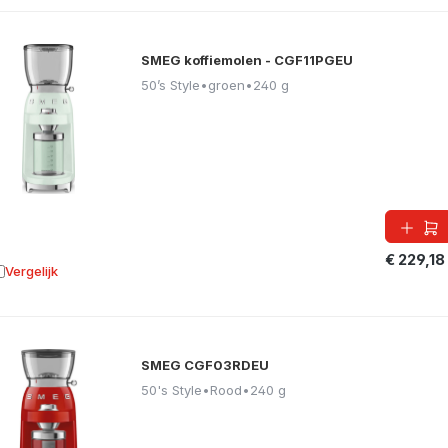
SMEG koffiemolen - CGF11PGEU
50’s Style
•
groen
•
240 g
€ 229,18
Vergelijk
oevoegen aan vergelijking
SMEG CGF03RDEU
50's Style
•
Rood
•
240 g