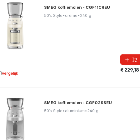
SMEG koffiemolen - CGF11CREU
50’s Style
•
crème
•
240 g
€ 229,18
Vergelijk
oevoegen aan vergelijking
SMEG koffiemolen - CGF02SSEU
50’s Style
•
aluminium
•
240 g