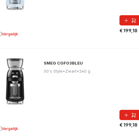
€ 199,18
Vergelijk
oevoegen aan vergelijking
SMEG CGF03BLEU
50's Style
•
Zwart
•
240 g
€ 199,18
Vergelijk
oevoegen aan vergelijking