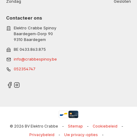
Zondag
Gesloten
Contacteer ons
Elektro Crabbe Spinoy
Baardegem-Dorp 90
9310 Baardegem
BE 0433.863.875
info@crabbespinoy.be
052354747
© 2026 BV Elektro Crabbe
-
Sitemap
-
Cookiebeleid
-
Privacybeleid
-
Uw privacy-opties
-