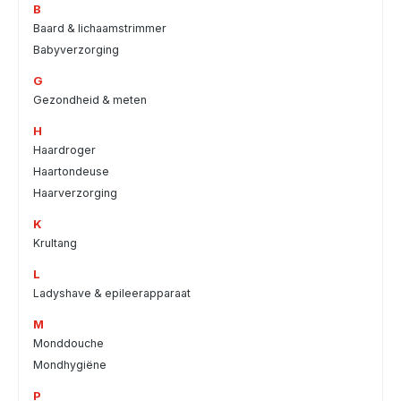
B
Baard & lichaamstrimmer
Babyverzorging
G
Gezondheid & meten
H
Haardroger
Haartondeuse
Haarverzorging
K
Krultang
L
Ladyshave & epileerapparaat
M
Monddouche
Mondhygiëne
P