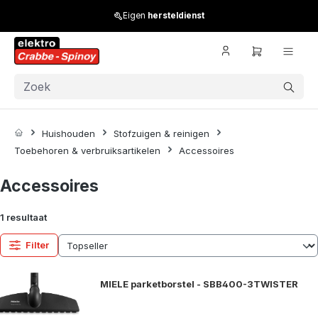
Skip to main content
Eigen
hersteldienst
Huishouden
Stofzuigen & reinigen
Toebehoren & verbruiksartikelen
Accessoires
Accessoires
1 resultaat
Filter
MIELE parketborstel - SBB400-3TWISTER