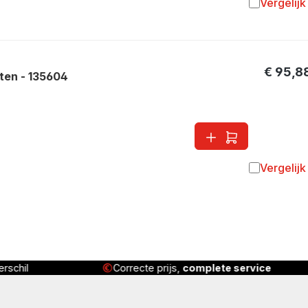
Vergelijk
Toevoegen 
€ 95,8
ten - 135604
Vergelijk
Toevoegen 
rschil
Correcte prijs,
complete service