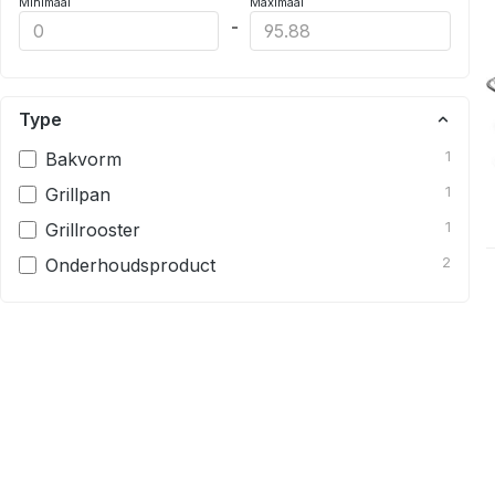
Minimaal
Maximaal
-
Type
Bakvorm
1
Grillpan
1
Grillrooster
1
Onderhoudsproduct
2