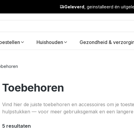
Geleverd
, geïnstalleerd én uitge
oestellen
Huishouden
Gezondheid & verzorgi
ebehoren
Toebehoren
Vind hier de juiste toebehoren en accessoires om je toest
hulpstukken — voor meer gebruiksgemak en een langere 
5 resultaten