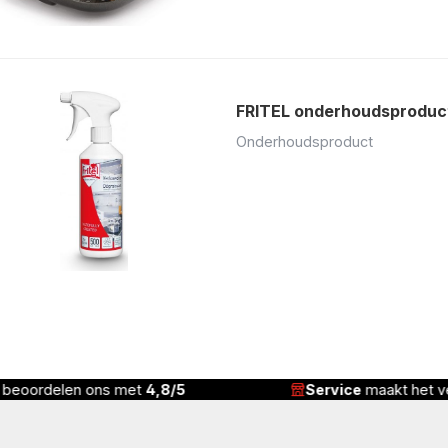
FRITEL onderhoudsproduc
Onderhoudsproduct
n beoordelen ons met
4,8/5
Service
maakt het ve