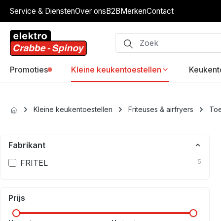
Service & Diensten
Over ons
B2B
Merken
Contact
ip to main content
Skip to search
Skip to main navigation
Promoties
Kleine keukentoestellen
Keukent
Kleine keukentoestellen
Friteuses & airfryers
To
Fabrikant
FRITEL
5
Prijs