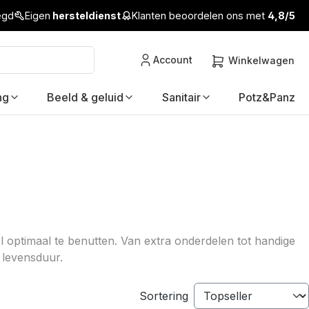
legd
Eigen
hersteldienst
Klanten beoordelen ons met
4,8/5
Account
Winkelwagen
ng
Beeld & geluid
Sanitair
Potz&Panz
el optimaal te benutten. Van extra onderdelen tot handige
levensduur.
Sortering