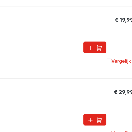
€ 19,9
Vergelijk
Toevoegen 
€ 29,9