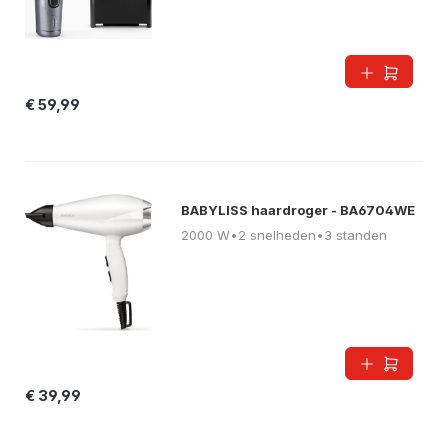
€ 59,99
BABYLISS haardroger - BA6704WE
2000 W
•
2 snelheden
•
3 standen
€ 39,99