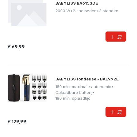
BABYLISS BA6153DE
2000 W
•
2 snelheden
•
3 standen
€ 69,99
BABYLISS tondeuse - BAE992E
180 min. maximale autonomie
•
Oplaadbare batterij
•
180 min. oplaadtijd
€ 129,99