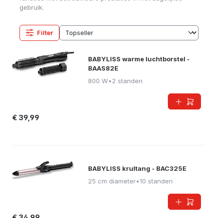
gebruik.
Filter
BABYLISS warme luchtborstel -
BAAS82E
800 W
•
2 standen
€ 39,99
BABYLISS krultang - BAC325E
25 cm diameter
•
10 standen
€ 34,99