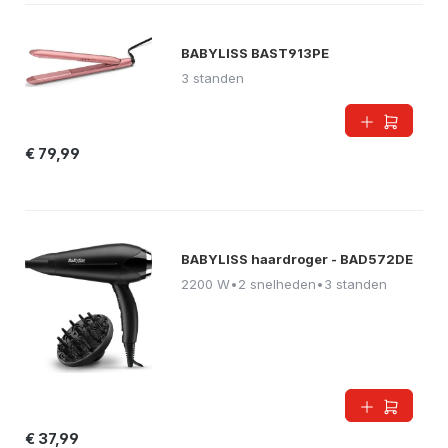
BABYLISS BAST913PE
3 standen
€ 79,99
BABYLISS haardroger - BAD572DE
2200 W
•
2 snelheden
•
3 standen
€ 37,99