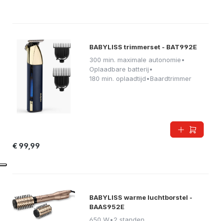
BABYLISS trimmerset - BAT992E
300 min. maximale autonomie
•
Oplaadbare batterij
•
180 min. oplaadtijd
•
Baardtrimmer
€ 99,99
BABYLISS warme luchtborstel -
BAAS952E
650 W
•
2 standen