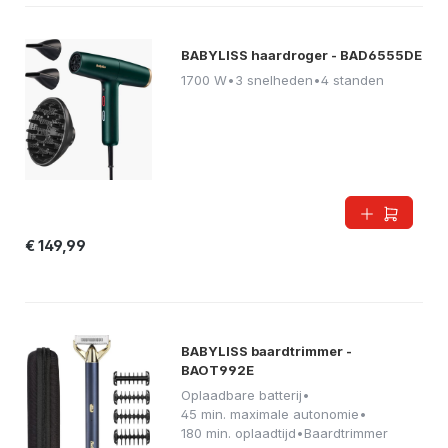
BABYLISS haardroger - BAD6555DE
1700 W
•
3 snelheden
•
4 standen
€ 149,99
BABYLISS baardtrimmer -
BAOT992E
Oplaadbare batterij
•
45 min. maximale autonomie
•
180 min. oplaadtijd
•
Baardtrimmer