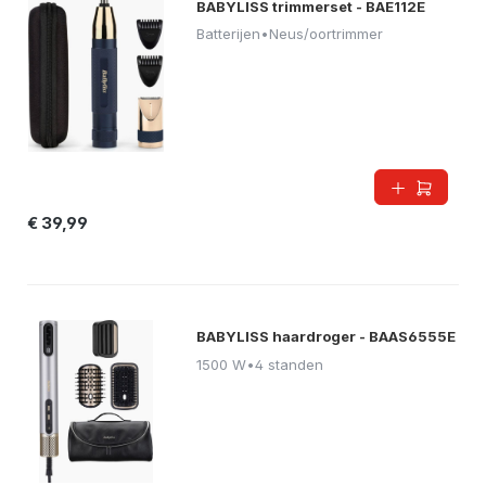
BABYLISS trimmerset - BAE112E
Batterijen
•
Neus/oortrimmer
€ 39,99
BABYLISS haardroger - BAAS6555E
1500 W
•
4 standen