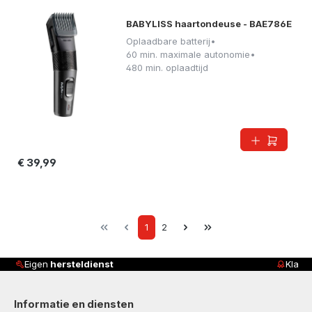
BABYLISS haartondeuse - BAE786E
Oplaadbare batterij
•
60 min. maximale autonomie
•
480 min. oplaadtijd
€ 39,99
Page
Page
1
2
Klanten beoordelen ons met
4,8/5
Informatie en diensten