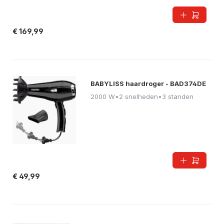
€ 169,99
BABYLISS haardroger - BAD374DE
2000 W
•
2 snelheden
•
3 standen
€ 49,99