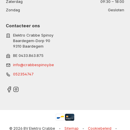
Zaterdag
09:30 – 18:00
Zondag
Gesloten
Contacteer ons
Elektro Crabbe Spinoy
Baardegem-Dorp 90
9310 Baardegem
BE 0433.863.875
info@crabbespinoy.be
052354747
© 2026 BV Elektro Crabbe
-
Sitemap
-
Cookiebeleid
-