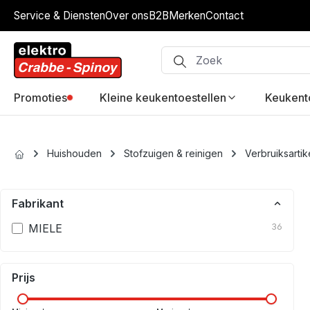
Service & Diensten
Over ons
B2B
Merken
Contact
ip to main content
Skip to search
Skip to main navigation
Promoties
Kleine keukentoestellen
Keukent
Huishouden
Stofzuigen & reinigen
Verbruiksartik
Fabrikant
MIELE
36
Prijs