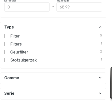
Minimaal
Maximaal
-
Type
Filter
5
Filters
1
Geurfilter
2
Stofzuigerzak
1
Gamma
Serie