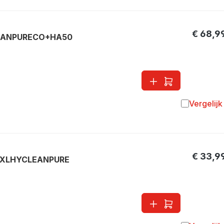
€ 68,9
LEANPURECO+HA50
Vergelijk
Toevoegen 
€ 33,9
FJMXLHYCLEANPURE