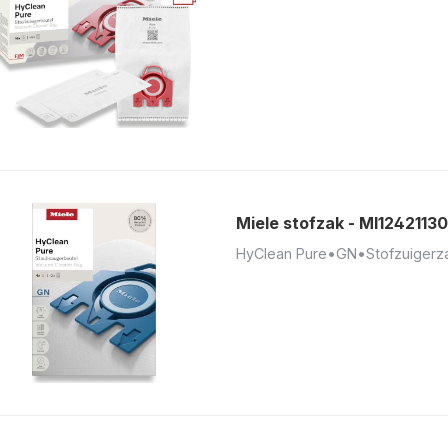
Miele stofzak - MI12421130
HyClean Pure
•
GN
•
Stofzuigerz