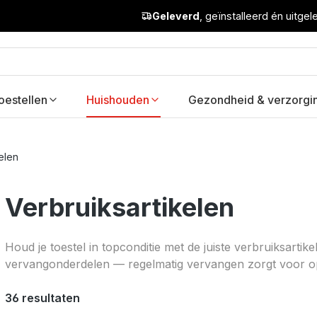
Geleverd
, geïnstalleerd én uitge
oestellen
Huishouden
Gezondheid & verzorgi
elen
Verbruiksartikelen
Houd je toestel in topconditie met de juiste verbruiksartike
vervangonderdelen — regelmatig vervangen zorgt voor opt
36 resultaten