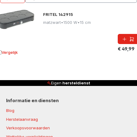
FRITEL 142915
matzwart
•
1500 W
•
15 cm
€ 49,99
Vergelijk
oevoegen aan vergelijking
Eigen
hersteldienst
Informatie en diensten
Blog
Herstelaanvraag
Verkoopsvoorwaarden
Wettelijke verplichtingen