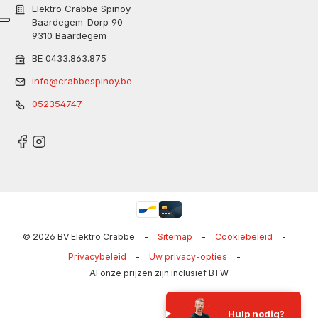
Elektro Crabbe Spinoy
Baardegem-Dorp 90
9310 Baardegem
BE 0433.863.875
info@crabbespinoy.be
052354747
© 2026 BV Elektro Crabbe
-
Sitemap
-
Cookiebeleid
-
Privacybeleid
-
Uw privacy-opties
-
Al onze prijzen zijn inclusief BTW
Hulp nodig?