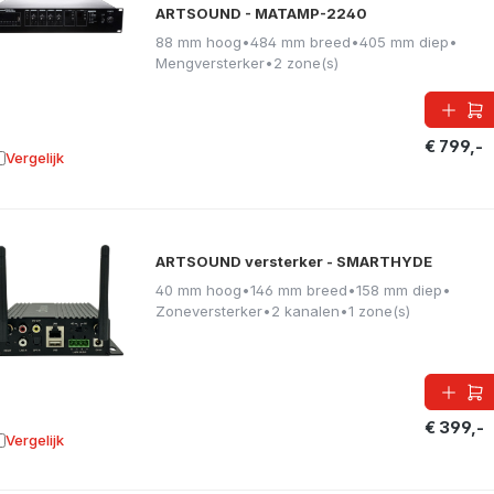
ARTSOUND - MATAMP-2240
88 mm hoog
•
484 mm breed
•
405 mm diep
•
Mengversterker
•
2 zone(s)
€ 799,-
Vergelijk
oevoegen aan vergelijking
ARTSOUND versterker - SMARTHYDE
40 mm hoog
•
146 mm breed
•
158 mm diep
•
Zoneversterker
•
2 kanalen
•
1 zone(s)
€ 399,-
Vergelijk
oevoegen aan vergelijking