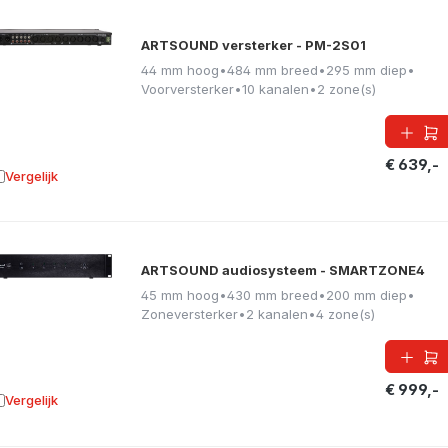
ARTSOUND versterker - PM-2S01
44 mm hoog
•
484 mm breed
•
295 mm diep
•
Voorversterker
•
10 kanalen
•
2 zone(s)
€ 639,-
Vergelijk
oevoegen aan vergelijking
ARTSOUND audiosysteem - SMARTZONE4
45 mm hoog
•
430 mm breed
•
200 mm diep
•
Zoneversterker
•
2 kanalen
•
4 zone(s)
€ 999,-
Vergelijk
oevoegen aan vergelijking