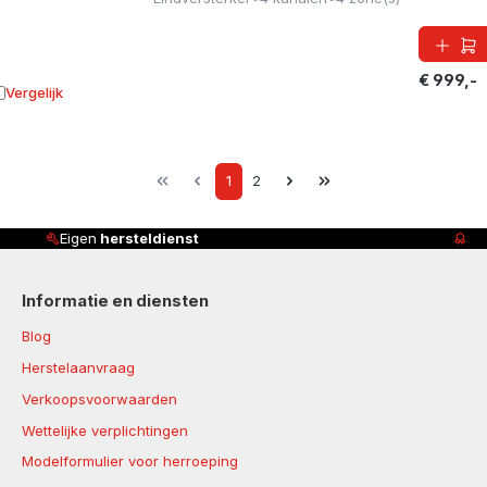
€ 999,-
Vergelijk
oevoegen aan vergelijking
Page
Page
1
2
Klanten beoordelen ons met
4,8/5
Informatie en diensten
Blog
Herstelaanvraag
Verkoopsvoorwaarden
Wettelijke verplichtingen
Modelformulier voor herroeping