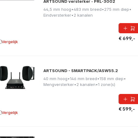
ARTSOUND versterker - PRL-3002
44,5 mm hoog
•
483 mm breed
•
275 mm diep
•
Eindversterker
•
2 kanalen
€ 699,-
Vergelijk
oevoegen aan vergelijking
ARTSOUND - SMARTPACK/ASW55.2
40 mm hoog
•
146 mm breed
•
158 mm diep
•
Mengversterker
•
2 kanalen
•
1 zone(s)
€ 599,-
Vergelijk
oevoegen aan vergelijking