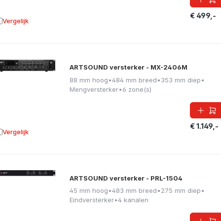
€ 499,-
Vergelijk
oevoegen aan vergelijking
ARTSOUND versterker - MX-2406M
88 mm hoog
•
484 mm breed
•
353 mm diep
•
Mengversterker
•
6 zone(s)
€ 1.149,-
Vergelijk
oevoegen aan vergelijking
ARTSOUND versterker - PRL-1504
45 mm hoog
•
483 mm breed
•
275 mm diep
•
Eindversterker
•
4 kanalen