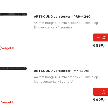
ARTSOUND versterker - PRH-4240
44 mm hoog
•
484 mm breed
•
420 mm diep
•
Eindversterker
•
4 zone(s)
€ 899,-
Vergelijk
oevoegen aan vergelijking
ARTSOUND versterker - MX-120M
44 mm hoog
•
484 mm breed
•
260 mm diep
•
Mengversterker
•
1 zone(s)
€ 609,-
Vergelijk
oevoegen aan vergelijking