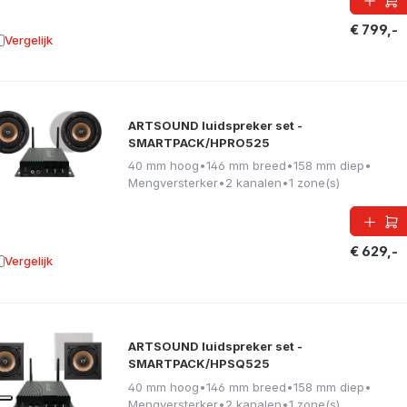
€ 799,-
Vergelijk
oevoegen aan vergelijking
ARTSOUND luidspreker set -
SMARTPACK/HPRO525
40 mm hoog
•
146 mm breed
•
158 mm diep
•
Mengversterker
•
2 kanalen
•
1 zone(s)
€ 629,-
Vergelijk
oevoegen aan vergelijking
ARTSOUND luidspreker set -
SMARTPACK/HPSQ525
40 mm hoog
•
146 mm breed
•
158 mm diep
•
Mengversterker
•
2 kanalen
•
1 zone(s)