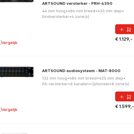
ARTSOUND versterker - PRH-4350
44 mm hoog
•
484 mm breed
•
420 mm diep
•
Eindversterker
•
4 zone(s)
€ 1.129,-
Vergelijk
oevoegen aan vergelijking
ARTSOUND audiosysteem - MAT-8000
132 mm hoog
•
484 mm breed
•
425 mm diep
•
PA-versterker
•
8 kanalen
•
Optioneel
•
8 zone(s)
€ 1.599,-
Vergelijk
oevoegen aan vergelijking