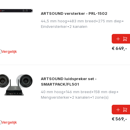
ARTSOUND versterker - PRL-1502
44,5 mm hoog
•
483 mm breed
•
275 mm diep
•
Eindversterker
•
2 kanalen
€ 649,-
Vergelijk
oevoegen aan vergelijking
ARTSOUND luidspreker set -
SMARTPACK/FL501
40 mm hoog
•
146 mm breed
•
158 mm diep
•
Mengversterker
•
2 kanalen
•
1 zone(s)
€ 569,-
Vergelijk
oevoegen aan vergelijking