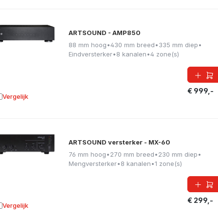
ARTSOUND - AMP850
88 mm hoog
•
430 mm breed
•
335 mm diep
•
Eindversterker
•
8 kanalen
•
4 zone(s)
€ 999,-
Vergelijk
oevoegen aan vergelijking
ARTSOUND versterker - MX-60
76 mm hoog
•
270 mm breed
•
230 mm diep
•
Mengversterker
•
8 kanalen
•
1 zone(s)
€ 299,-
Vergelijk
oevoegen aan vergelijking