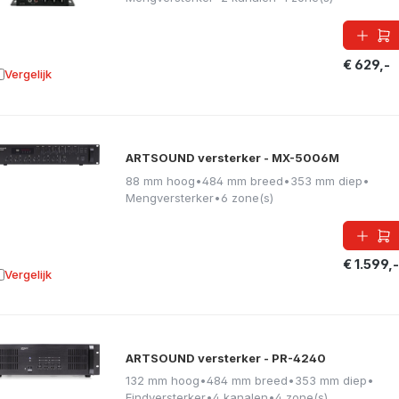
€ 629,-
Vergelijk
oevoegen aan vergelijking
ARTSOUND versterker - MX-5006M
88 mm hoog
•
484 mm breed
•
353 mm diep
•
Mengversterker
•
6 zone(s)
€ 1.599,-
Vergelijk
oevoegen aan vergelijking
ARTSOUND versterker - PR-4240
132 mm hoog
•
484 mm breed
•
353 mm diep
•
Eindversterker
•
4 kanalen
•
4 zone(s)