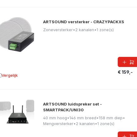
ARTSOUND versterker - CRAZYPACKXS
Zoneversterker
•
2 kanalen
•
1 zone(s)
€ 159,-
Vergelijk
oevoegen aan vergelijking
ARTSOUND luidspreker set -
SMARTPACK/UNI30
40 mm hoog
•
146 mm breed
•
158 mm diep
•
Mengversterker
•
2 kanalen
•
1 zone(s)