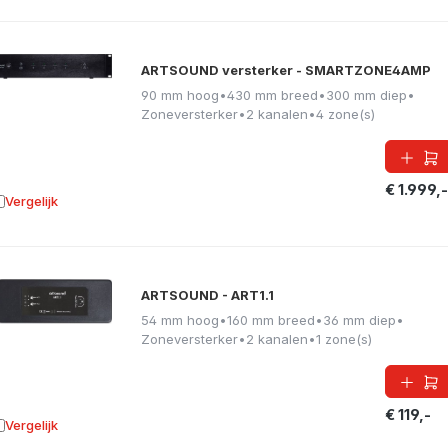
ARTSOUND versterker - SMARTZONE4AMP
90 mm hoog
•
430 mm breed
•
300 mm diep
•
Zoneversterker
•
2 kanalen
•
4 zone(s)
€ 1.999,-
Vergelijk
oevoegen aan vergelijking
ARTSOUND - ART1.1
54 mm hoog
•
160 mm breed
•
36 mm diep
•
Zoneversterker
•
2 kanalen
•
1 zone(s)
€ 119,-
Vergelijk
oevoegen aan vergelijking