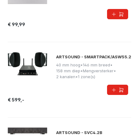
€ 99,99
ARTSOUND - SMARTPACK/ASW55.2
40 mm hoog
•
146 mm breed
•
158 mm diep
•
Mengversterker
•
2 kanalen
•
1 zone(s)
€ 599,-
ARTSOUND - SVC4.2B