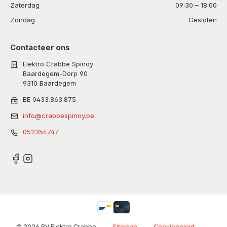
Zaterdag
09:30 – 18:00
Zondag
Gesloten
Contacteer ons
Elektro Crabbe Spinoy
Baardegem-Dorp 90
9310 Baardegem
BE 0433.863.875
info@crabbespinoy.be
052354747
© 2026 BV Elektro Crabbe
-
Sitemap
-
Cookiebeleid
-