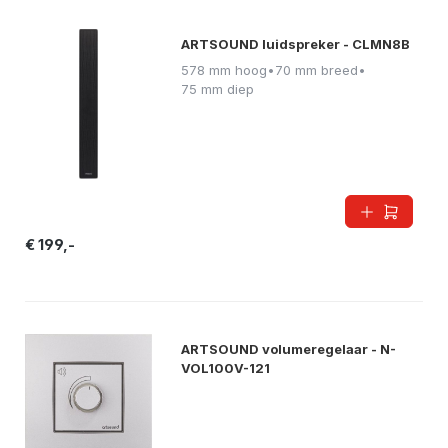
ARTSOUND luidspreker - CLMN8B
578 mm hoog
•
70 mm breed
•
75 mm diep
€ 199,-
ARTSOUND volumeregelaar - N-
VOL100V-121