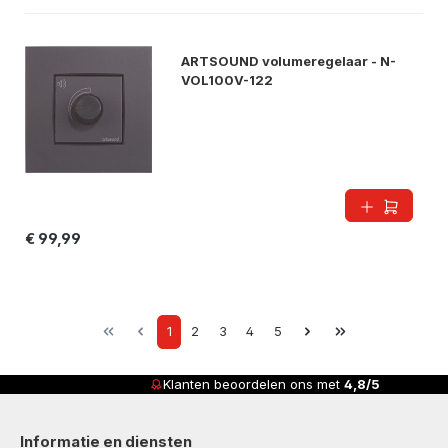
ARTSOUND volumeregelaar - N-
VOL100V-122
€ 99,99
Page
Page
Page
Page
Page
1
2
3
4
5
Klanten beoordelen ons met
4,8/5
Informatie en diensten