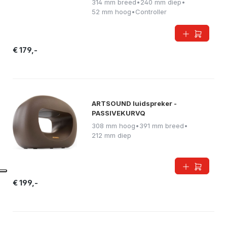
314 mm breed
•
240 mm diep
•
52 mm hoog
•
Controller
€ 179,-
ARTSOUND luidspreker -
PASSIVEKURVQ
308 mm hoog
•
391 mm breed
•
212 mm diep
€ 199,-