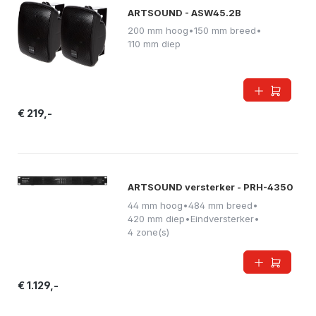
ARTSOUND - ASW45.2B
200 mm hoog
•
150 mm breed
•
110 mm diep
€ 219,-
ARTSOUND versterker - PRH-4350
44 mm hoog
•
484 mm breed
•
420 mm diep
•
Eindversterker
•
4 zone(s)
€ 1.129,-