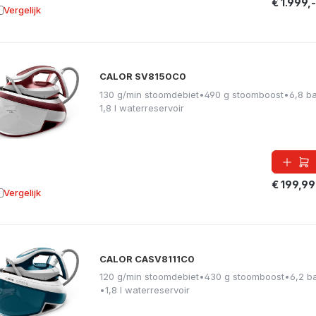
€ 1.999,-
Vergelijk
oevoegen aan vergelijking
CALOR SV8150C0
130 g/min stoomdebiet
•
490 g stoomboost
•
6,8 b
1,8 l waterreservoir
€ 199,99
Vergelijk
oevoegen aan vergelijking
CALOR CASV8111C0
120 g/min stoomdebiet
•
430 g stoomboost
•
6,2 b
•
1,8 l waterreservoir