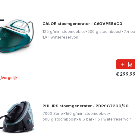
CALOR stoomgenerator - CAGV9556C0
125 g/min stoomdebiet
•
500 g stoomboost
•
7,4 ba
1,9 l waterreservoir
€ 299,9
Vergelijk
oevoegen aan vergelijking
PHILIPS stoomgenerator - PDPSG7200/20
7000 Serie
•
160 g/min stoomdebiet
•
600 g stoomboost
•
8,5 bar
•
1,5 l waterreservoir