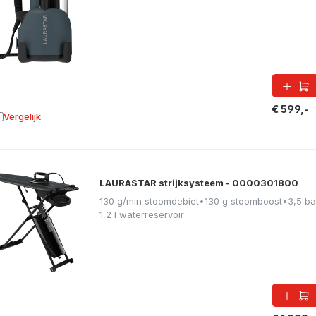
€ 599,-
Vergelijk
oevoegen aan vergelijking
LAURASTAR strijksysteem - 0000301800
130 g/min stoomdebiet
•
130 g stoomboost
•
3,5 ba
1,2 l waterreservoir