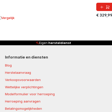
€ 329,9
Vergelijk
oevoegen aan vergelijking
Klanten beoordelen ons met
4,8/5
Informatie en diensten
Blog
Herstelaanvraag
Verkoopsvoorwaarden
Wettelijke verplichtingen
Modelformulier voor herroeping
Herroeping aanvragen
Betalingsmogelijkheden