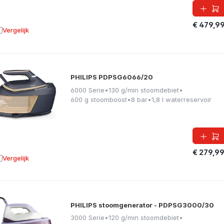
€ 479,9
Vergelijk
oevoegen aan vergelijking
PHILIPS PDPSG6066/20
6000 Serie
•
130 g/min stoomdebiet
•
600 g stoomboost
•
8 bar
•
1,8 l waterreservoir
€ 279,9
Vergelijk
oevoegen aan vergelijking
PHILIPS stoomgenerator - PDPSG3000/30
3000 Serie
•
120 g/min stoomdebiet
•