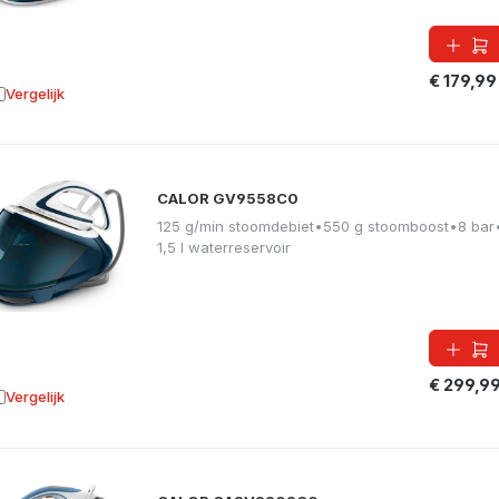
€ 179,99
Vergelijk
oevoegen aan vergelijking
CALOR GV9558C0
125 g/min stoomdebiet
•
550 g stoomboost
•
8 bar
1,5 l waterreservoir
€ 299,9
Vergelijk
oevoegen aan vergelijking