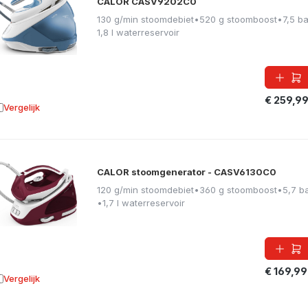
CALOR CASV9202C0
130 g/min stoomdebiet
•
520 g stoomboost
•
7,5 ba
1,8 l waterreservoir
€ 259,9
Vergelijk
oevoegen aan vergelijking
CALOR stoomgenerator - CASV6130C0
120 g/min stoomdebiet
•
360 g stoomboost
•
5,7 b
•
1,7 l waterreservoir
€ 169,99
Vergelijk
oevoegen aan vergelijking