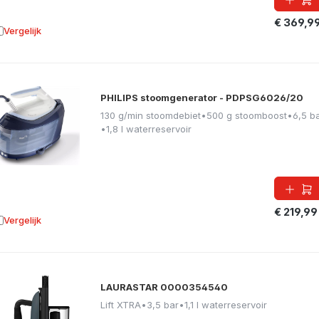
€ 369,9
Vergelijk
oevoegen aan vergelijking
PHILIPS stoomgenerator - PDPSG6026/20
130 g/min stoomdebiet
•
500 g stoomboost
•
6,5 b
•
1,8 l waterreservoir
€ 219,99
Vergelijk
oevoegen aan vergelijking
LAURASTAR 0000354540
Lift XTRA
•
3,5 bar
•
1,1 l waterreservoir