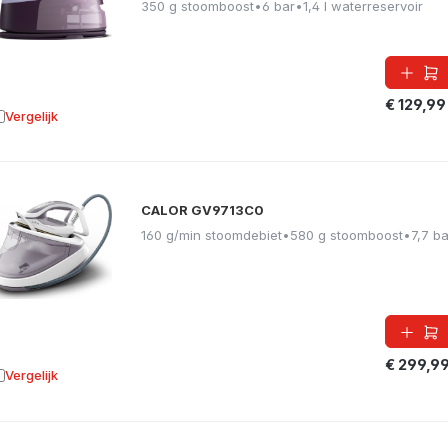
350 g stoomboost
•
6 bar
•
1,4 l waterreservoir
€ 129,99
Vergelijk
oevoegen aan vergelijking
CALOR GV9713C0
160 g/min stoomdebiet
•
580 g stoomboost
•
7,7 ba
€ 299,9
Vergelijk
oevoegen aan vergelijking