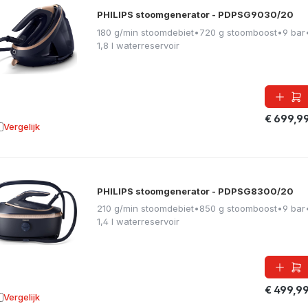
PHILIPS stoomgenerator - PDPSG9030/20
180 g/min stoomdebiet
•
720 g stoomboost
•
9 bar
1,8 l waterreservoir
€ 699,9
Vergelijk
oevoegen aan vergelijking
PHILIPS stoomgenerator - PDPSG8300/20
210 g/min stoomdebiet
•
850 g stoomboost
•
9 bar
1,4 l waterreservoir
€ 499,9
Vergelijk
oevoegen aan vergelijking