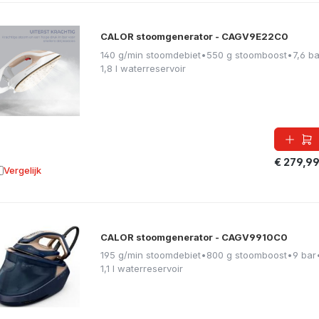
CALOR stoomgenerator - CAGV9E22C0
140 g/min stoomdebiet
•
550 g stoomboost
•
7,6 ba
1,8 l waterreservoir
€ 279,9
Vergelijk
oevoegen aan vergelijking
CALOR stoomgenerator - CAGV9910C0
195 g/min stoomdebiet
•
800 g stoomboost
•
9 bar
1,1 l waterreservoir