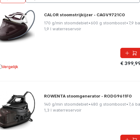
CALOR stoomstrijkijzer - CAGV9721C0
170 g/min stoomdebiet
•
600 g stoomboost
•
7,9 ba
1,9 l waterreservoir
€ 399,9
Vergelijk
oevoegen aan vergelijking
ROWENTA stoomgenerator - RODG9611F0
140 g/min stoomdebiet
•
480 g stoomboost
•
7,6 ba
1,3 l waterreservoir