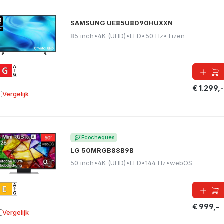
SAMSUNG UE85U8090HUXXN
85 inch
•
4K (UHD)
•
LED
•
50 Hz
•
Tizen
€ 1.299,-
Vergelijk
oevoegen aan vergelijking
Ecocheques
LG 50MRGB88B9B
50 inch
•
4K (UHD)
•
LED
•
144 Hz
•
webOS
€ 999,-
Vergelijk
oevoegen aan vergelijking