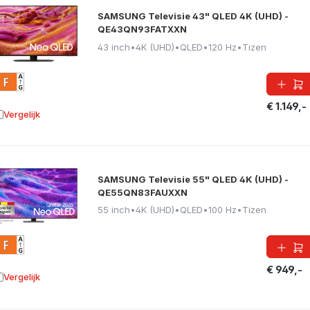
SAMSUNG Televisie 43" QLED 4K (UHD) -
QE43QN93FATXXN
43 inch
•
4K (UHD)
•
QLED
•
120 Hz
•
Tizen
€ 1.149,-
Vergelijk
oevoegen aan vergelijking
SAMSUNG Televisie 55" QLED 4K (UHD) -
QE55QN83FAUXXN
55 inch
•
4K (UHD)
•
QLED
•
100 Hz
•
Tizen
€ 949,-
Vergelijk
oevoegen aan vergelijking