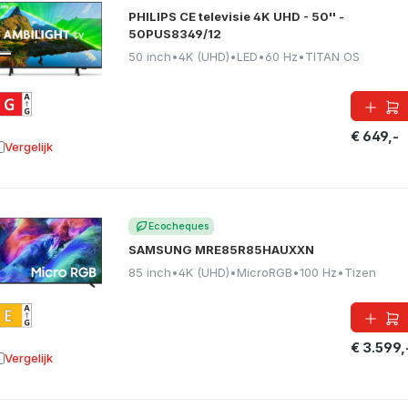
PHILIPS CE televisie 4K UHD - 50'' -
50PUS8349/12
50 inch
•
4K (UHD)
•
LED
•
60 Hz
•
TITAN OS
€ 649,-
Vergelijk
oevoegen aan vergelijking
Ecocheques
SAMSUNG MRE85R85HAUXXN
85 inch
•
4K (UHD)
•
MicroRGB
•
100 Hz
•
Tizen
€ 3.599,
Vergelijk
oevoegen aan vergelijking