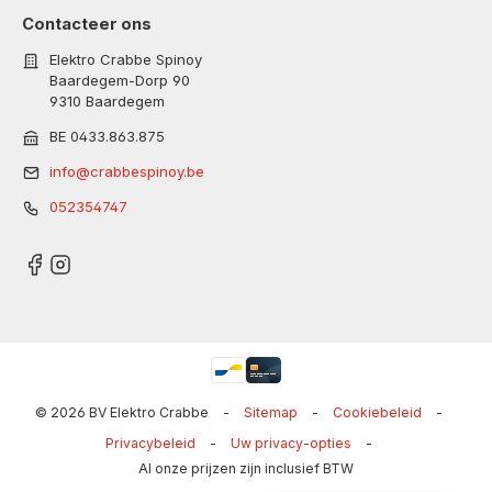
Contacteer ons
Elektro Crabbe Spinoy
Baardegem-Dorp 90
9310 Baardegem
BE 0433.863.875
info@crabbespinoy.be
052354747
© 2026 BV Elektro Crabbe
-
Sitemap
-
Cookiebeleid
-
Privacybeleid
-
Uw privacy-opties
-
Al onze prijzen zijn inclusief BTW