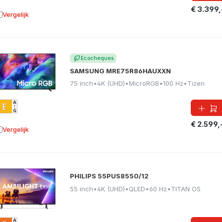
€ 3.399,
Vergelijk
oevoegen aan vergelijking
Ecocheques
SAMSUNG MRE75R86HAUXXN
75 inch
•
4K (UHD)
•
MicroRGB
•
100 Hz
•
Tizen
€ 2.599,
Vergelijk
oevoegen aan vergelijking
PHILIPS 55PUS8550/12
55 inch
•
4K (UHD)
•
QLED
•
60 Hz
•
TITAN OS