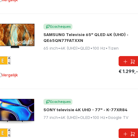
oevoegen aan vergelijking
Ecocheques
SAMSUNG Televisie 65" QLED 4K (UHD) -
QE65QN77FATXXN
65 inch
•
4K (UHD)
•
QLED
•
100 Hz
•
Tizen
€ 1.299,-
Vergelijk
oevoegen aan vergelijking
Ecocheques
SONY televisie 4K UHD - 77" - K-77XR84
77 inch
•
4K (UHD)
•
OLED
•
100 Hz
•
Google TV