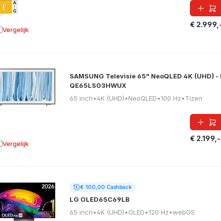
€ 2.999,
Vergelijk
oevoegen aan vergelijking
SAMSUNG Televisie 65" NeoQLED 4K (UHD) - 
QE65LS03HWUX
65 inch
•
4K (UHD)
•
NeoQLED
•
100 Hz
•
Tizen
€ 2.199,-
Vergelijk
oevoegen aan vergelijking
€ 100,00 Cashback
LG OLED65C69LB
65 inch
•
4K (UHD)
•
OLED
•
120 Hz
•
webOS