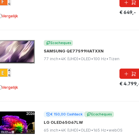
€ 649,-
Vergelijk
oevoegen aan vergelijking
Ecocheques
SAMSUNG QE77S99HATXXN
77 inch
•
4K (UHD)
•
OLED
•
100 Hz
•
Tizen
€ 4.799,
Vergelijk
oevoegen aan vergelijking
€ 150,00 Cashback
Ecocheques
LG OLED65G67LW
65 inch
•
4K (UHD)
•
OLED
•
165 Hz
•
webOS