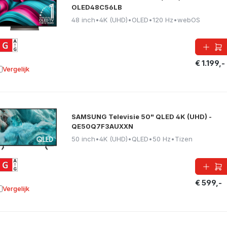
OLED48C56LB
48 inch
•
4K (UHD)
•
OLED
•
120 Hz
•
webOS
€ 1.199,-
Vergelijk
oevoegen aan vergelijking
SAMSUNG Televisie 50" QLED 4K (UHD) -
QE50Q7F3AUXXN
50 inch
•
4K (UHD)
•
QLED
•
50 Hz
•
Tizen
€ 599,-
Vergelijk
oevoegen aan vergelijking