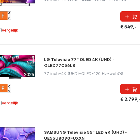
€ 549,-
Vergelijk
oevoegen aan vergelijking
LG Televisie 77" OLED 4K (UHD) -
OLED77C56LB
77 inch
•
4K (UHD)
•
OLED
•
120 Hz
•
webOS
€ 2.799,
Vergelijk
oevoegen aan vergelijking
SAMSUNG Televisie 55" LED 4K (UHD) -
UE55U8090FUXXN