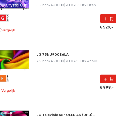
55 inch
•
4K (UHD)
•
LED
•
50 Hz
•
Tizen
€ 529,-
Vergelijk
oevoegen aan vergelijking
LG 75NU900B6LA
75 inch
•
4K (UHD)
•
LED
•
60 Hz
•
webOS
€ 999,-
Vergelijk
oevoegen aan vergelijking
LG Televisie 48" OLED 4K (UHD) -