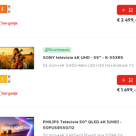
€ 2.499,
Vergelijk
oevoegen aan vergelijking
Ecocheques
SONY televisie 4K UHD - 55'' - K-55XR5
55 inch
•
4K (UHD)
•
Mini-LED
•
120 Hz
•
Android TV
€ 1.499,-
Vergelijk
oevoegen aan vergelijking
PHILIPS Televisie 50" QLED 4K (UHD) -
50PUS8550/12
50 inch
•
4K (UHD)
•
QLED
•
60 Hz
•
TITAN OS