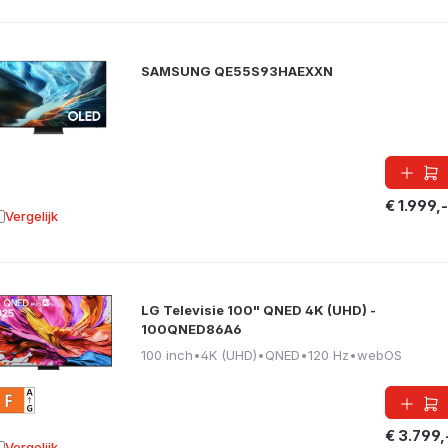
SAMSUNG QE55S93HAEXXN
€ 1.999,-
Vergelijk
oevoegen aan vergelijking
LG Televisie 100" QNED 4K (UHD) -
100QNED86A6
100 inch
•
4K (UHD)
•
QNED
•
120 Hz
•
webOS
€ 3.799,
Vergelijk