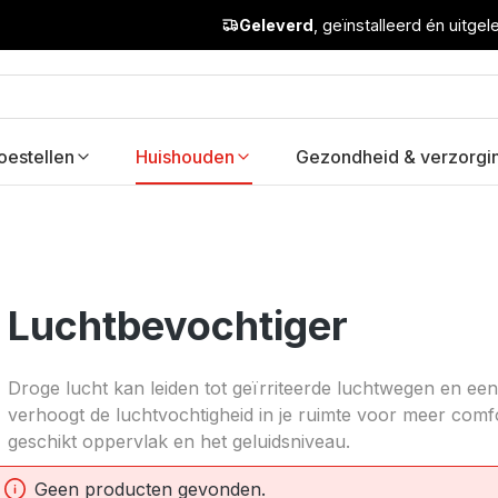
Geleverd
, geïnstalleerd én uitge
oestellen
Huishouden
Gezondheid & verzorgi
Luchtbevochtiger
Droge lucht kan leiden tot geïrriteerde luchtwegen en ee
verhoogt de luchtvochtigheid in je ruimte voor meer comfo
geschikt oppervlak en het geluidsniveau.
Geen producten gevonden.