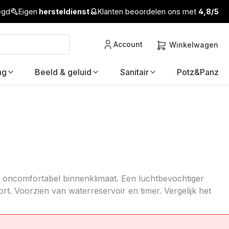
legd
Eigen
hersteldienst
Klanten beoordelen ons met
4,8/5
Account
Winkelwagen
ng
Beeld & geluid
Sanitair
Potz&Panz
n oncomfortabel binnenklimaat. Een luchtbevochtiger
rt. Voorzien van waterreservoir en timer. Vergelijk het