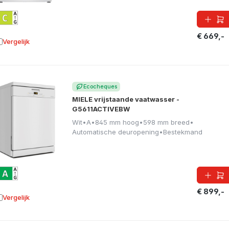
€ 669,-
Vergelijk
oevoegen aan vergelijking
Ecocheques
MIELE vrijstaande vaatwasser -
G5611ACTIVEBW
Wit
•
A
•
845 mm hoog
•
598 mm breed
•
Automatische deuropening
•
Bestekmand
€ 899,-
Vergelijk
oevoegen aan vergelijking