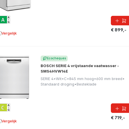
€ 899,-
Vergelijk
oevoegen aan vergelijking
Ecocheques
BOSCH SERIE 4 vrijstaande vaatwasser -
SMS4HVW14E
SERIE 4
•
Wit
•
C
•
845 mm hoog
•
600 mm breed
•
Standaard droging
•
Besteklade
€ 719,-
Vergelijk
oevoegen aan vergelijking