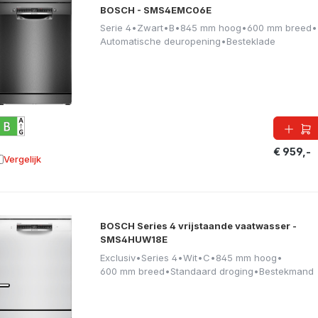
BOSCH - SMS4EMC06E
Serie 4
•
Zwart
•
B
•
845 mm hoog
•
600 mm breed
•
Automatische deuropening
•
Besteklade
€ 959,-
Vergelijk
oevoegen aan vergelijking
BOSCH Series 4 vrijstaande vaatwasser -
SMS4HUW18E
Exclusiv
•
Series 4
•
Wit
•
C
•
845 mm hoog
•
600 mm breed
•
Standaard droging
•
Bestekmand