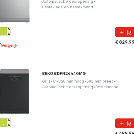
Automatische deuropening
•
Besteklade en bestekmand
€ 829,9
Vergelijk
oevoegen aan vergelijking
BEKO BDFN26440MG
Grijs
•
C
•
850 mm hoog
•
598 mm breed
•
Automatische deuropening
•
Bestekmand
€ 499,9