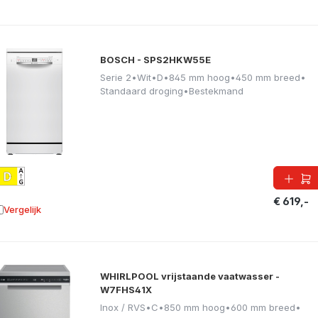
BOSCH - SPS2HKW55E
Serie 2
•
Wit
•
D
•
845 mm hoog
•
450 mm breed
•
Standaard droging
•
Bestekmand
€ 619,-
Vergelijk
oevoegen aan vergelijking
WHIRLPOOL vrijstaande vaatwasser -
W7FHS41X
Inox / RVS
•
C
•
850 mm hoog
•
600 mm breed
•