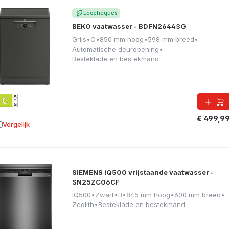
Ecocheques
BEKO vaatwasser - BDFN26443G
Grijs
•
C
•
850 mm hoog
•
598 mm breed
•
Automatische deuropening
•
Besteklade en bestekmand
€ 499,9
Vergelijk
oevoegen aan vergelijking
SIEMENS iQ500 vrijstaande vaatwasser -
SN25ZC06CF
iQ500
•
Zwart
•
B
•
845 mm hoog
•
600 mm breed
•
Zeolith
•
Besteklade en bestekmand