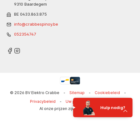
9310 Baardegem
BE 0433.863.875
info@crabbespinoy.be
052354747
© 2026 BV Elektro Crabbe
-
Sitemap
-
Cookiebeleid
-
Privacybeleid
-
Uw privacy-opties
-
Hulp nodig?
Al onze prijzen zijn inclusief BTW