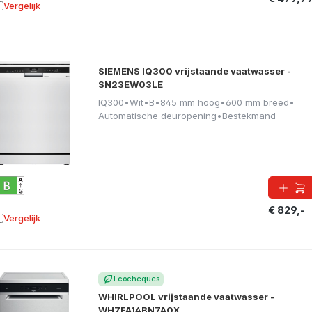
Vergelijk
oevoegen aan vergelijking
SIEMENS IQ300 vrijstaande vaatwasser -
SN23EW03LE
IQ300
•
Wit
•
B
•
845 mm hoog
•
600 mm breed
•
Automatische deuropening
•
Bestekmand
€ 829,-
Vergelijk
oevoegen aan vergelijking
Ecocheques
WHIRLPOOL vrijstaande vaatwasser -
WH7FA14BN7A0X