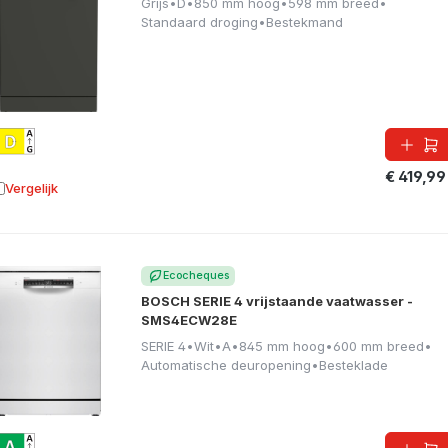
Grijs
•
D
•
850 mm hoog
•
598 mm breed
•
Standaard droging
•
Bestekmand
€ 419,99
Vergelijk
oevoegen aan vergelijking
Ecocheques
BOSCH SERIE 4 vrijstaande vaatwasser -
SMS4ECW28E
SERIE 4
•
Wit
•
A
•
845 mm hoog
•
600 mm breed
•
Automatische deuropening
•
Besteklade