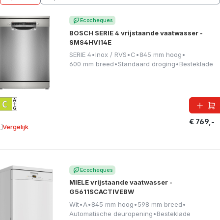
Ecocheques
BOSCH SERIE 4 vrijstaande vaatwasser -
SMS4HVI14E
SERIE 4
•
Inox / RVS
•
C
•
845 mm hoog
•
600 mm breed
•
Standaard droging
•
Besteklade
€ 769,-
Vergelijk
oevoegen aan vergelijking
Ecocheques
MIELE vrijstaande vaatwasser -
G5611SCACTIVEBW
Wit
•
A
•
845 mm hoog
•
598 mm breed
•
Automatische deuropening
•
Besteklade