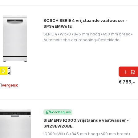
BOSCH SERIE 4 vrijstaande vaatwasser -
SPS4EMW61E
SERIE 4
•
Wit
•
D
•
845 mm hoog
•
450 mm breed
•
Automatische deuropening
•
Besteklade
€ 789,-
Vergelijk
oevoegen aan vergelijking
Ecocheques
SIEMENS IQ300 vrijstaande vaatwasser -
SN23EW20BE
IQ300
•
Wit
•
C
•
845 mm hoog
•
600 mm breed
•