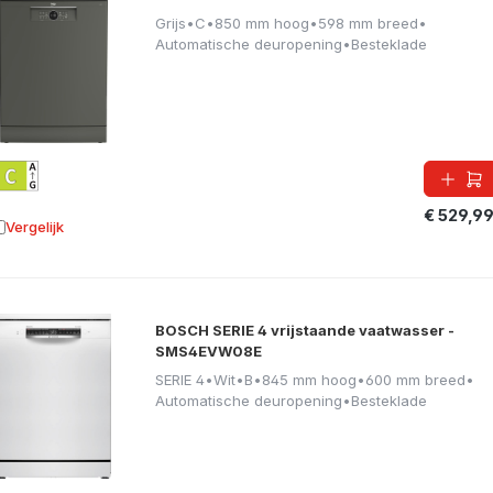
Grijs
•
C
•
850 mm hoog
•
598 mm breed
•
Automatische deuropening
•
Besteklade
€ 529,9
Vergelijk
oevoegen aan vergelijking
BOSCH SERIE 4 vrijstaande vaatwasser -
SMS4EVW08E
SERIE 4
•
Wit
•
B
•
845 mm hoog
•
600 mm breed
•
Automatische deuropening
•
Besteklade