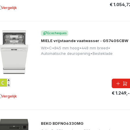
€ 1.054,7
Vergelijk
oevoegen aan vergelijking
Ecocheques
MIELE vrijstaande vaatwasser - G5740SCBW
Wit
•
C
•
845 mm hoog
•
448 mm breed
•
Automatische deuropening
•
Besteklade
€ 1.249,-
Vergelijk
oevoegen aan vergelijking
BEKO BDFN06330MG