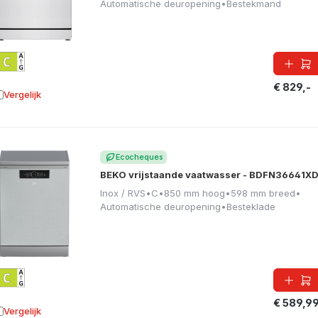
Automatische deuropening
•
Bestekmand
€ 829,-
Vergelijk
oevoegen aan vergelijking
Ecocheques
BEKO vrijstaande vaatwasser - BDFN36641X
Inox / RVS
•
C
•
850 mm hoog
•
598 mm breed
•
Automatische deuropening
•
Besteklade
€ 589,9
Vergelijk
oevoegen aan vergelijking