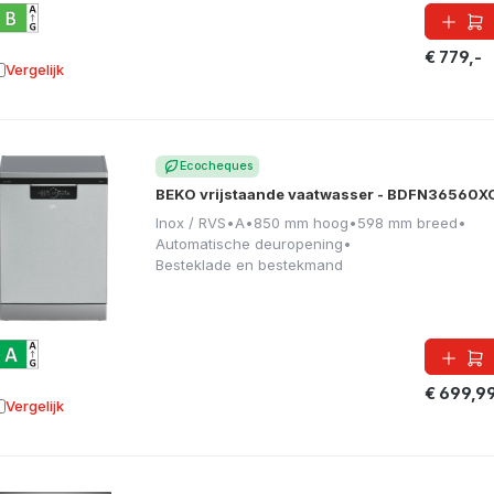
€ 779,-
Vergelijk
oevoegen aan vergelijking
Ecocheques
BEKO vrijstaande vaatwasser - BDFN36560X
Inox / RVS
•
A
•
850 mm hoog
•
598 mm breed
•
Automatische deuropening
•
Besteklade en bestekmand
€ 699,9
Vergelijk
oevoegen aan vergelijking