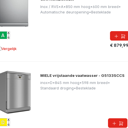
Inox / RVS
•
A
•
850 mm hoog
•
600 mm breed
•
Automatische deuropening
•
Besteklade
€ 879,9
Vergelijk
oevoegen aan vergelijking
MIELE vrijstaande vaatwasser - G5133SCCS
inox
•
D
•
845 mm hoog
•
598 mm breed
•
Standaard droging
•
Besteklade