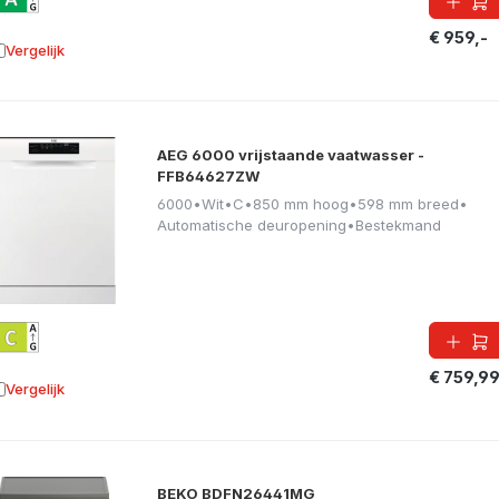
€ 959,-
Vergelijk
oevoegen aan vergelijking
AEG 6000 vrijstaande vaatwasser -
FFB64627ZW
6000
•
Wit
•
C
•
850 mm hoog
•
598 mm breed
•
Automatische deuropening
•
Bestekmand
€ 759,9
Vergelijk
oevoegen aan vergelijking
BEKO BDFN26441MG