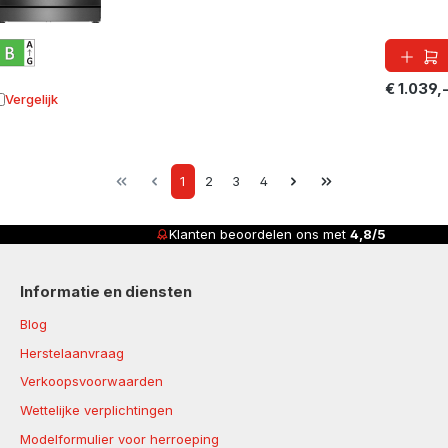
€ 1.039,
Vergelijk
oevoegen aan vergelijking
Page
Page
Page
Page
1
2
3
4
Klanten beoordelen ons met
4,8/5
Informatie en diensten
Blog
Herstelaanvraag
Verkoopsvoorwaarden
Wettelijke verplichtingen
Modelformulier voor herroeping