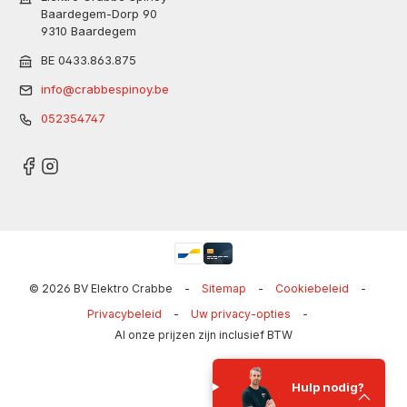
Baardegem-Dorp 90
9310 Baardegem
BE 0433.863.875
info@crabbespinoy.be
052354747
© 2026 BV Elektro Crabbe
-
Sitemap
-
Cookiebeleid
-
Privacybeleid
-
Uw privacy-opties
-
Al onze prijzen zijn inclusief BTW
Hulp nodig?