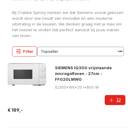
Bij Crabbe Spinoy merken we dat Siemens vooral gekozen
wordt door wie houdt van innovatie en een moderne
uitstraling in de keuken. We denken graag met je mee om
het toestel te vinden dat perfect aansluit bij jouw manier
van leven.
Filter
SIEMENS IQ300 vrijstaande
microgolfoven - 27cm -
FF020LMW0
IQ300
•
Wit
•
20 l
•
800 W
€ 189,-