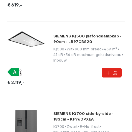
€ 619,-
SIEMENS IQ500 plafonddampkap -
90cm - LR97CBS20
IQ500
•
Wit
•
900 mm breed
•
459 m³
•
41 dB
•
56 dB maximum geluidsniveau
•
Inbouw
€ 2.119,-
SIEMENS IQ700 side-by-side -
183cm - KF96DPXEA
IQ700
•
Zwart
•
E
•
No-frost
•