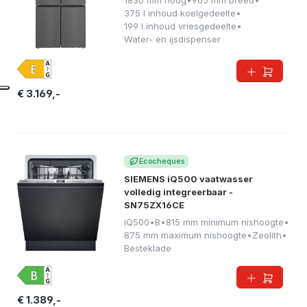
1830 mm hoog
•
905 mm breed
•
375 l inhoud koelgedeelte
•
199 l inhoud vriesgedeelte
•
Water- en ijsdispenser
€ 3.169,-
Ecocheques
SIEMENS iQ500 vaatwasser
volledig integreerbaar -
SN75ZX16CE
iQ500
•
B
•
815 mm minimum nishoogte
•
875 mm maximum nishoogte
•
Zeolith
•
Besteklade
€ 1.389,-