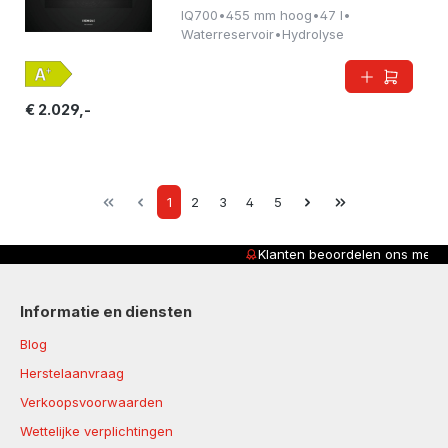
IQ700
•
455 mm hoog
•
47 l
•
Waterreservoir
•
Hydrolyse
€ 2.029,-
Page
Page
Page
Page
Page
1
2
3
4
5
Klanten beoordelen ons met
4,8/5
Informatie en diensten
Blog
Herstelaanvraag
Verkoopsvoorwaarden
Wettelijke verplichtingen