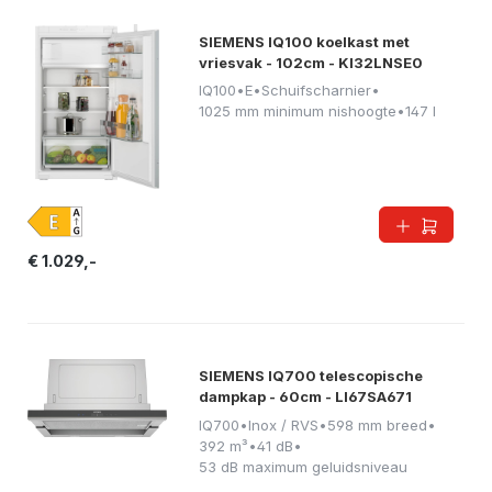
SIEMENS IQ100 koelkast met
vriesvak - 102cm - KI32LNSE0
IQ100
•
E
•
Schuifscharnier
•
1025 mm minimum nishoogte
•
147 l
€ 1.029,-
SIEMENS IQ700 telescopische
dampkap - 60cm - LI67SA671
IQ700
•
Inox / RVS
•
598 mm breed
•
392 m³
•
41 dB
•
53 dB maximum geluidsniveau