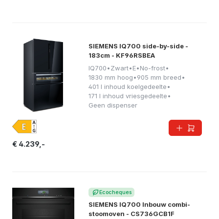
SIEMENS IQ700 side-by-side -
183cm - KF96RSBEA
IQ700
•
Zwart
•
E
•
No-frost
•
1830 mm hoog
•
905 mm breed
•
401 l inhoud koelgedeelte
•
171 l inhoud vriesgedeelte
•
Geen dispenser
€ 4.239,-
Ecocheques
SIEMENS IQ700 Inbouw combi-
stoomoven - CS736GCB1F