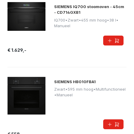
SIEMENS IQ700 stoomoven - 45cm
- CD714GXB1
IQ700
•
Zwart
•
455 mm hoog
•
38 l
•
Manueel
€ 1.629,-
SIEMENS HB010FBA1
Zwart
•
595 mm hoog
•
Multifunctioneel
•
Manueel