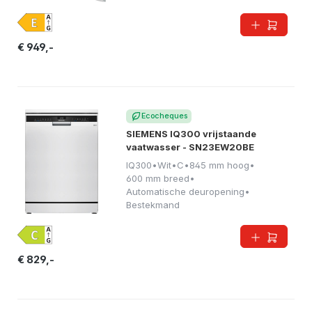
€ 949,-
Ecocheques
SIEMENS IQ300 vrijstaande
vaatwasser - SN23EW20BE
IQ300
•
Wit
•
C
•
845 mm hoog
•
600 mm breed
•
Automatische deuropening
•
Bestekmand
€ 829,-