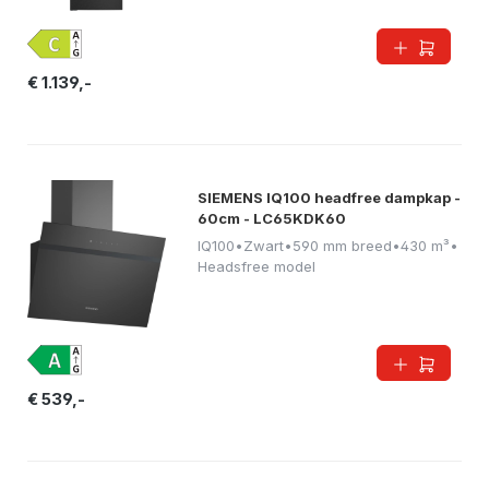
€ 1.139,-
SIEMENS IQ100 headfree dampkap -
60cm - LC65KDK60
IQ100
•
Zwart
•
590 mm breed
•
430 m³
•
Headsfree model
€ 539,-