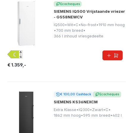
Ecocheques
SIEMENS IQ500 Vrijstaande vriezer
- GS58NEWCV
IQ500
•
Wit
•
C
•
No-frost
•
1910 mm hoog
•
700 mm breed
•
366 l inhoud vriesgedeelte
€ 1.359,-
€ 100,00 Cashback
Ecocheques
SIEMENS KS36NEXCM
Extra Klasse
•
IQ300
•
Zwart
•
C
•
1862 mm hoog
•
595 mm breed
•
402 l