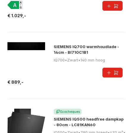
€ 1.029,-
SIEMENS IQ700 warmhoudlade -
14cm - BI710C1B1
IQ700
•
Zwart
•
140 mm hoog
€ 889,-
Ecocheques
SIEMENS IQ500 headfree dampkap
- 80cm - LC81KAN60
IQ500
•
Zwart
•
790 mm breed
•
432 m³
•