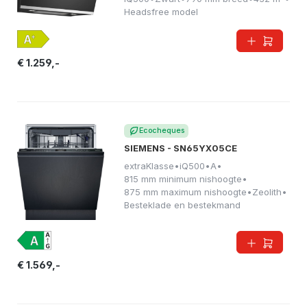
Headsfree model
€ 1.259,-
Ecocheques
SIEMENS - SN65YX05CE
extraKlasse
•
iQ500
•
A
•
815 mm minimum nishoogte
•
875 mm maximum nishoogte
•
Zeolith
•
Besteklade en bestekmand
€ 1.569,-