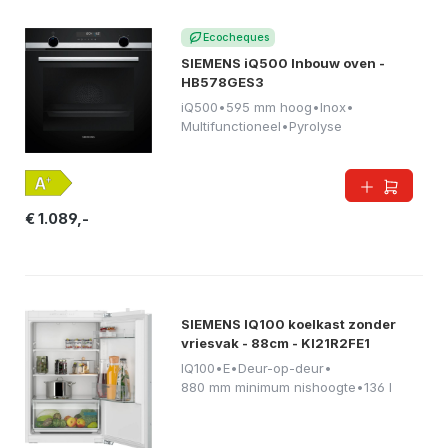
Ecocheques
SIEMENS iQ500 Inbouw oven -
HB578GES3
iQ500
•
595 mm hoog
•
Inox
•
Multifunctioneel
•
Pyrolyse
€ 1.089,-
SIEMENS IQ100 koelkast zonder
vriesvak - 88cm - KI21R2FE1
IQ100
•
E
•
Deur-op-deur
•
880 mm minimum nishoogte
•
136 l