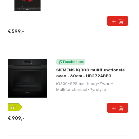
€ 599,-
Ecocheques
SIEMENS iQ300 multifunctionele
oven - 60cm - HB272ABB3
iQ300
•
595 mm hoog
•
Zwart
•
Multifunctioneel
•
Pyrolyse
€ 909,-