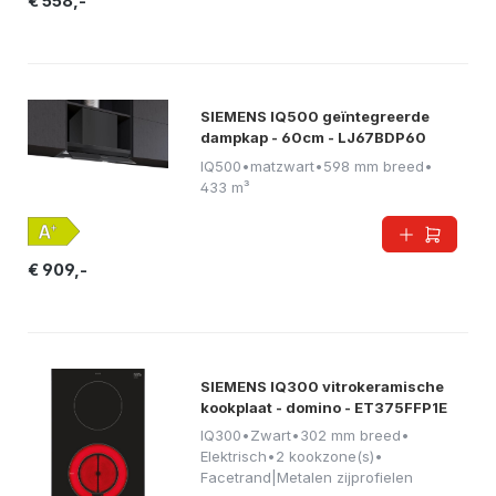
€ 558,-
SIEMENS IQ500 geïntegreerde
dampkap - 60cm - LJ67BDP60
IQ500
•
matzwart
•
598 mm breed
•
433 m³
€ 909,-
SIEMENS IQ300 vitrokeramische
kookplaat - domino - ET375FFP1E
IQ300
•
Zwart
•
302 mm breed
•
Elektrisch
•
2 kookzone(s)
•
Facetrand|Metalen zijprofielen