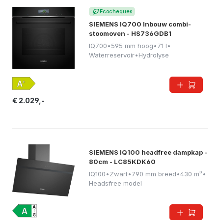
Ecocheques
SIEMENS IQ700 Inbouw combi-
stoomoven - HS736GDB1
IQ700
•
595 mm hoog
•
71 l
•
Waterreservoir
•
Hydrolyse
€ 2.029,-
SIEMENS IQ100 headfree dampkap -
80cm - LC85KDK60
IQ100
•
Zwart
•
790 mm breed
•
430 m³
•
Headsfree model