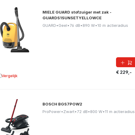
MIELE GUARD stofzuiger met zak -
GUARDS1SUNSETYELLOWCE
GUARD
•
Geel
•
76 dB
•
890 W
•
10 m actieradius
€ 229,-
Vergelijk
oevoegen aan vergelijking
BOSCH BGS7POW2
ProPower
•
Zwart
•
72 dB
•
800 W
•
11 m actieradius