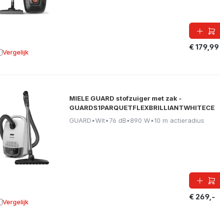
€ 179,99
Vergelijk
oevoegen aan vergelijking
MIELE GUARD stofzuiger met zak -
GUARDS1PARQUETFLEXBRILLIANTWHITECE
GUARD
•
Wit
•
76 dB
•
890 W
•
10 m actieradius
€ 269,-
Vergelijk
oevoegen aan vergelijking