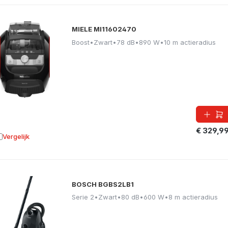
MIELE MI11602470
Boost
•
Zwart
•
78 dB
•
890 W
•
10 m actieradius
€ 329,9
Vergelijk
oevoegen aan vergelijking
BOSCH BGBS2LB1
Serie 2
•
Zwart
•
80 dB
•
600 W
•
8 m actieradius