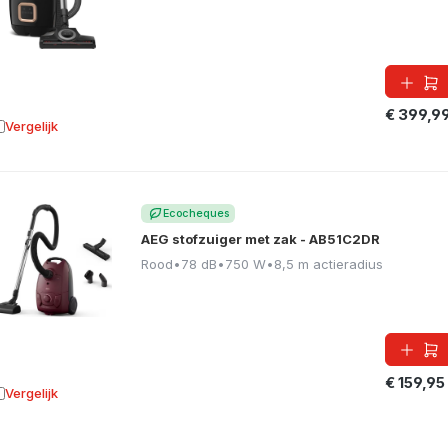
€ 399,9
Vergelijk
oevoegen aan vergelijking
Ecocheques
AEG stofzuiger met zak - AB51C2DR
Rood
•
78 dB
•
750 W
•
8,5 m actieradius
€ 159,95
Vergelijk
oevoegen aan vergelijking