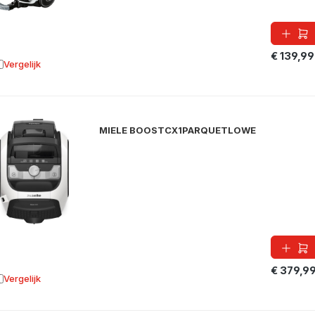
€ 139,99
Vergelijk
oevoegen aan vergelijking
MIELE BOOSTCX1PARQUETLOWE
€ 379,9
Vergelijk
oevoegen aan vergelijking