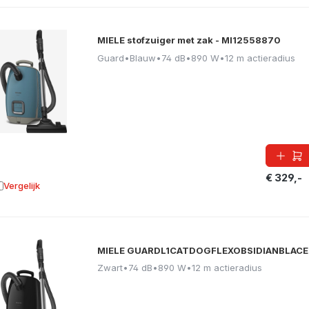
MIELE stofzuiger met zak - MI12558870
Guard
•
Blauw
•
74 dB
•
890 W
•
12 m actieradius
€ 329,-
Vergelijk
oevoegen aan vergelijking
MIELE GUARDL1CATDOGFLEXOBSIDIANBLACE
Zwart
•
74 dB
•
890 W
•
12 m actieradius