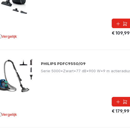
€ 109,99
Vergelijk
oevoegen aan vergelijking
PHILIPS PDFC9550/09
Serie 5000
•
Zwart
•
77 dB
•
900 W
•
9 m actieradiu
€ 179,99
Vergelijk
oevoegen aan vergelijking