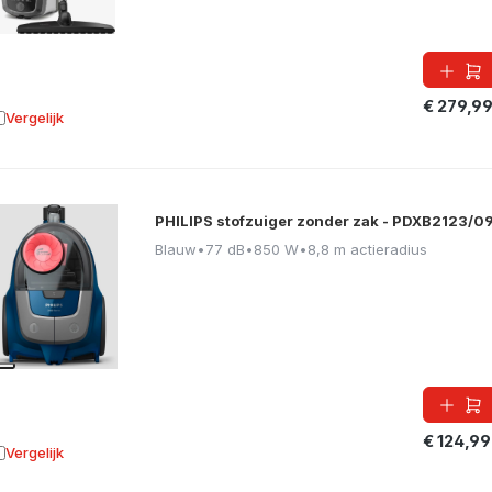
€ 279,9
Vergelijk
oevoegen aan vergelijking
PHILIPS stofzuiger zonder zak - PDXB2123/0
Blauw
•
77 dB
•
850 W
•
8,8 m actieradius
€ 124,99
Vergelijk
oevoegen aan vergelijking