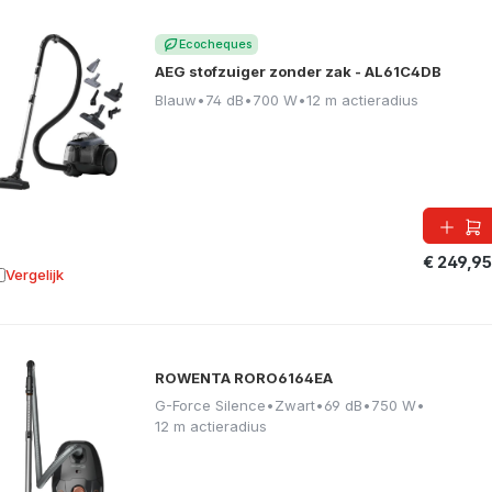
Ecocheques
AEG stofzuiger zonder zak - AL61C4DB
Blauw
•
74 dB
•
700 W
•
12 m actieradius
€ 249,95
Vergelijk
oevoegen aan vergelijking
ROWENTA RORO6164EA
G-Force Silence
•
Zwart
•
69 dB
•
750 W
•
12 m actieradius