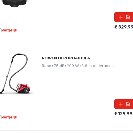
€ 329,9
Vergelijk
oevoegen aan vergelijking
ROWENTA RORO4B13EA
Rood
•
75 dB
•
900 W
•
8,8 m actieradius
€ 129,99
Vergelijk
oevoegen aan vergelijking