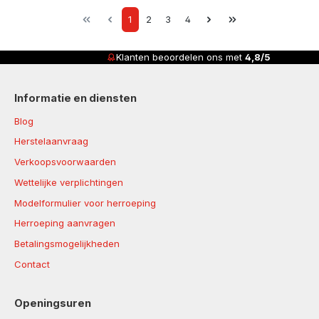
Page
Page
Page
Page
1
2
3
4
Klanten beoordelen ons met
4,8/5
Informatie en diensten
Blog
Herstelaanvraag
Verkoopsvoorwaarden
Wettelijke verplichtingen
Modelformulier voor herroeping
Herroeping aanvragen
Betalingsmogelijkheden
Contact
Openingsuren