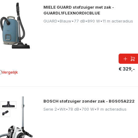
MIELE GUARD stofzuiger met zak -
GUARDL1FLEXNORDICBLUE
GUARD
•
Blauw
•
77 dB
•
890 W
•
11 m actieradius
€ 329,-
Vergelijk
oevoegen aan vergelijking
BOSCH stofzuiger zonder zak - BGS05A222
Serie 2
•
Wit
•
78 dB
•
700 W
•
9 m actieradius