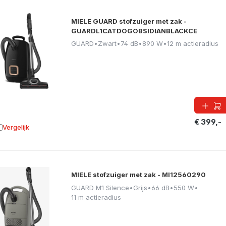
MIELE GUARD stofzuiger met zak -
GUARDL1CATDOGOBSIDIANBLACKCE
GUARD
•
Zwart
•
74 dB
•
890 W
•
12 m actieradius
€ 399,-
Vergelijk
oevoegen aan vergelijking
MIELE stofzuiger met zak - MI12560290
GUARD M1 Silence
•
Grijs
•
66 dB
•
550 W
•
11 m actieradius