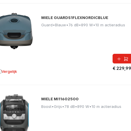
MIELE GUARDS1FLEXNORDICBLUE
Guard
•
Blauw
•
76 dB
•
890 W
•
10 m actieradius
€ 229,9
Vergelijk
oevoegen aan vergelijking
MIELE MI11602500
Boost
•
Grijs
•
78 dB
•
890 W
•
10 m actieradius