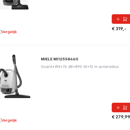
€ 319,-
Vergelijk
oevoegen aan vergelijking
MIELE MI12558460
Guard
•
Wit
•
76 dB
•
890 W
•
10 m actieradius
€ 279,9
Vergelijk
oevoegen aan vergelijking