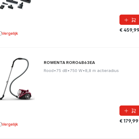
€ 459,9
Vergelijk
oevoegen aan vergelijking
ROWENTA RORO4B63EA
Rood
•
75 dB
•
750 W
•
8,8 m actieradius
€ 179,99
Vergelijk
oevoegen aan vergelijking