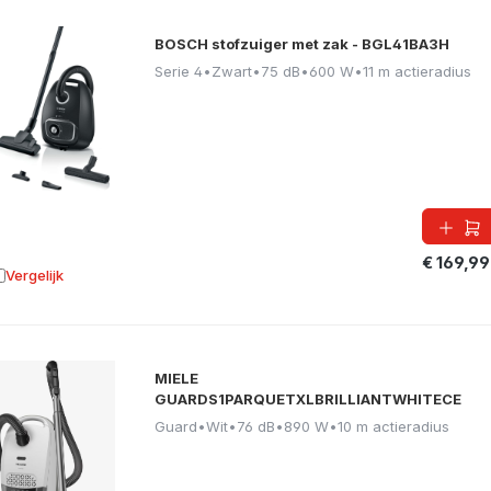
BOSCH stofzuiger met zak - BGL41BA3H
Serie 4
•
Zwart
•
75 dB
•
600 W
•
11 m actieradius
€ 169,99
Vergelijk
oevoegen aan vergelijking
MIELE
GUARDS1PARQUETXLBRILLIANTWHITECE
Guard
•
Wit
•
76 dB
•
890 W
•
10 m actieradius