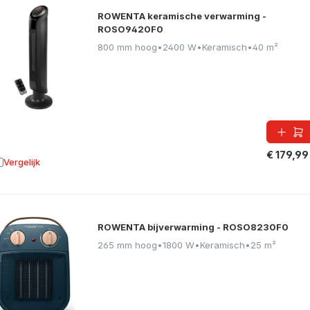
ROWENTA keramische verwarming -
ROSO9420F0
800 mm hoog
•
2400 W
•
Keramisch
•
40 m²
€ 179,99
Vergelijk
oevoegen aan vergelijking
ROWENTA bijverwarming - ROSO8230F0
265 mm hoog
•
1800 W
•
Keramisch
•
25 m²