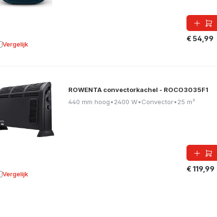
€ 54,99
Vergelijk
oevoegen aan vergelijking
ROWENTA convectorkachel - ROCO3035F1
440 mm hoog
•
2400 W
•
Convector
•
25 m²
€ 119,99
Vergelijk
oevoegen aan vergelijking