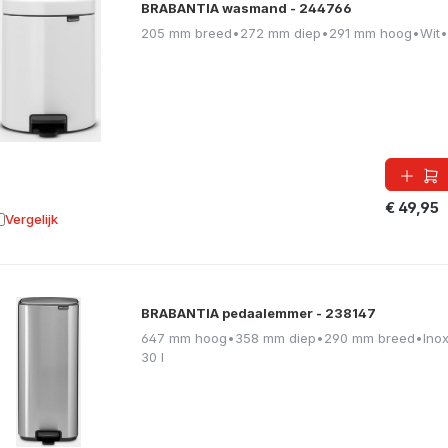
BRABANTIA wasmand - 244766
205 mm breed
•
272 mm diep
•
291 mm hoog
•
Wit
•
€ 49,95
Vergelijk
oevoegen aan vergelijking
BRABANTIA pedaalemmer - 238147
647 mm hoog
•
358 mm diep
•
290 mm breed
•
Ino
30 l