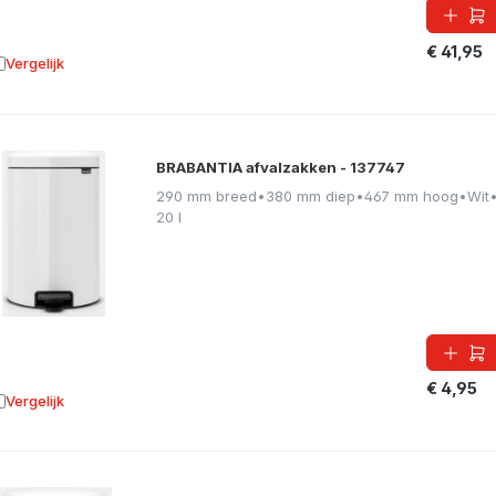
€ 41,95
Vergelijk
oevoegen aan vergelijking
BRABANTIA afvalzakken - 137747
290 mm breed
•
380 mm diep
•
467 mm hoog
•
Wit
20 l
€ 4,95
Vergelijk
oevoegen aan vergelijking