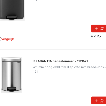
€ 69,-
Vergelijk
oevoegen aan vergelijking
BRABANTIA pedaalemmer - 112041
411 mm hoog
•
338 mm diep
•
251 mm breed
•
Inox
•
12 l