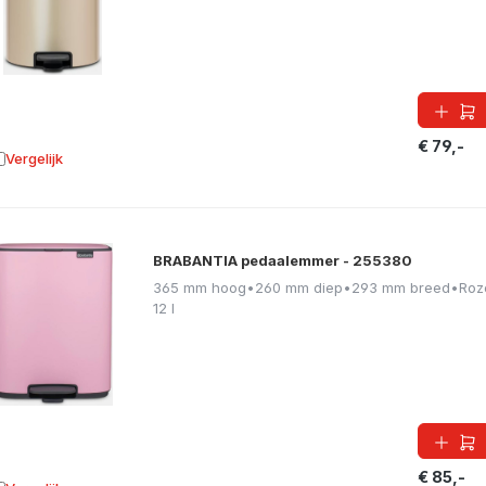
€ 79,-
Vergelijk
oevoegen aan vergelijking
BRABANTIA pedaalemmer - 255380
365 mm hoog
•
260 mm diep
•
293 mm breed
•
Roz
12 l
€ 85,-