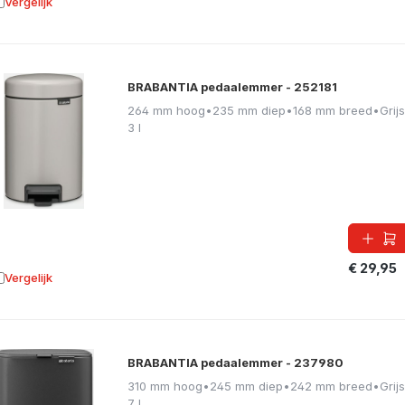
Vergelijk
oevoegen aan vergelijking
BRABANTIA pedaalemmer - 252181
264 mm hoog
•
235 mm diep
•
168 mm breed
•
Grijs
3 l
€ 29,95
Vergelijk
oevoegen aan vergelijking
BRABANTIA pedaalemmer - 237980
310 mm hoog
•
245 mm diep
•
242 mm breed
•
Grijs
7 l