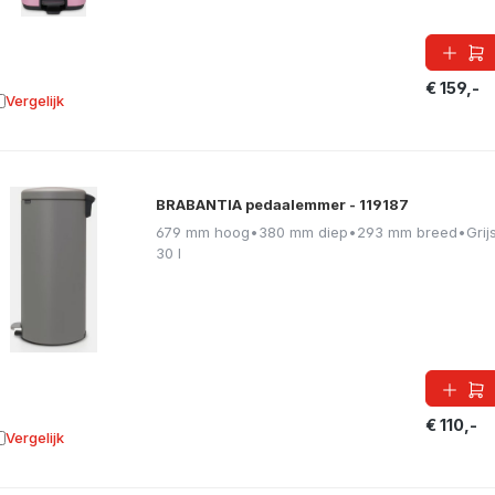
€ 159,-
Vergelijk
oevoegen aan vergelijking
BRABANTIA pedaalemmer - 119187
679 mm hoog
•
380 mm diep
•
293 mm breed
•
Grij
30 l
€ 110,-
Vergelijk
oevoegen aan vergelijking