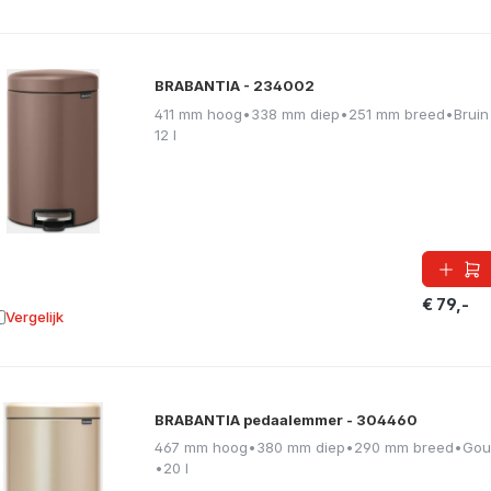
BRABANTIA - 234002
411 mm hoog
•
338 mm diep
•
251 mm breed
•
Bruin
12 l
€ 79,-
Vergelijk
oevoegen aan vergelijking
BRABANTIA pedaalemmer - 304460
467 mm hoog
•
380 mm diep
•
290 mm breed
•
Gou
•
20 l