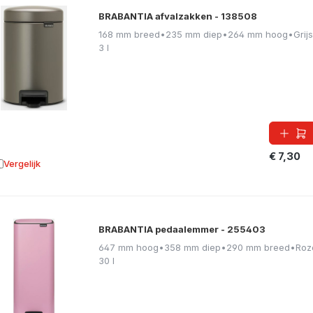
BRABANTIA afvalzakken - 138508
168 mm breed
•
235 mm diep
•
264 mm hoog
•
Grijs
3 l
€ 7,30
Vergelijk
oevoegen aan vergelijking
BRABANTIA pedaalemmer - 255403
647 mm hoog
•
358 mm diep
•
290 mm breed
•
Roz
30 l