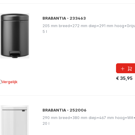
BRABANTIA - 233463
205 mm breed
•
272 mm diep
•
291 mm hoog
•
Grijs
5 l
€ 35,95
Vergelijk
oevoegen aan vergelijking
BRABANTIA - 252006
290 mm breed
•
380 mm diep
•
467 mm hoog
•
Wit
20 l