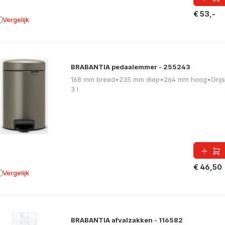
€ 53,-
Vergelijk
oevoegen aan vergelijking
BRABANTIA pedaalemmer - 255243
168 mm breed
•
235 mm diep
•
264 mm hoog
•
Grijs
3 l
€ 46,50
Vergelijk
oevoegen aan vergelijking
BRABANTIA afvalzakken - 116582