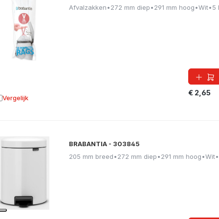
Afvalzakken
•
272 mm diep
•
291 mm hoog
•
Wit
•
5 
€ 2,65
Vergelijk
oevoegen aan vergelijking
BRABANTIA - 303845
205 mm breed
•
272 mm diep
•
291 mm hoog
•
Wit
•