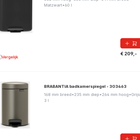
Matzwart
•
60 l
€ 209,-
Vergelijk
oevoegen aan vergelijking
BRABANTIA badkamerspiegel - 303463
168 mm breed
•
235 mm diep
•
264 mm hoog
•
Grijs
3 l