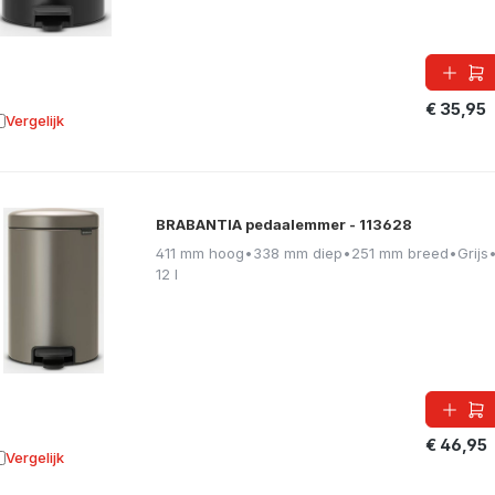
€ 35,95
Vergelijk
oevoegen aan vergelijking
BRABANTIA pedaalemmer - 113628
411 mm hoog
•
338 mm diep
•
251 mm breed
•
Grijs
12 l
€ 46,95
Vergelijk
oevoegen aan vergelijking