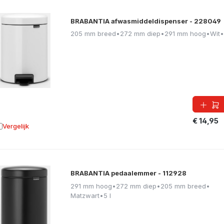
BRABANTIA afwasmiddeldispenser - 228049
205 mm breed
•
272 mm diep
•
291 mm hoog
•
Wit
•
€ 14,95
Vergelijk
oevoegen aan vergelijking
BRABANTIA pedaalemmer - 112928
291 mm hoog
•
272 mm diep
•
205 mm breed
•
Matzwart
•
5 l