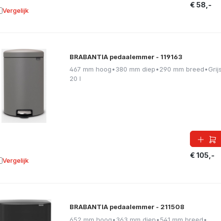
€ 58,-
Vergelijk
oevoegen aan vergelijking
BRABANTIA pedaalemmer - 119163
467 mm hoog
•
380 mm diep
•
290 mm breed
•
Grij
20 l
€ 105,-
Vergelijk
oevoegen aan vergelijking
BRABANTIA pedaalemmer - 211508
652 mm hoog
•
363 mm diep
•
541 mm breed
•