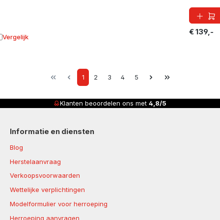
€ 139,-
Vergelijk
oevoegen aan vergelijking
Page
Page
Page
Page
Page
1
2
3
4
5
Klanten beoordelen ons met
4,8/5
Informatie en diensten
Blog
Herstelaanvraag
Verkoopsvoorwaarden
Wettelijke verplichtingen
Modelformulier voor herroeping
Herroeping aanvragen