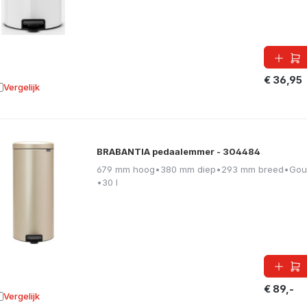
€ 36,95
Vergelijk
oevoegen aan vergelijking
BRABANTIA pedaalemmer - 304484
679 mm hoog
•
380 mm diep
•
293 mm breed
•
Gou
•
30 l
€ 89,-
Vergelijk
oevoegen aan vergelijking