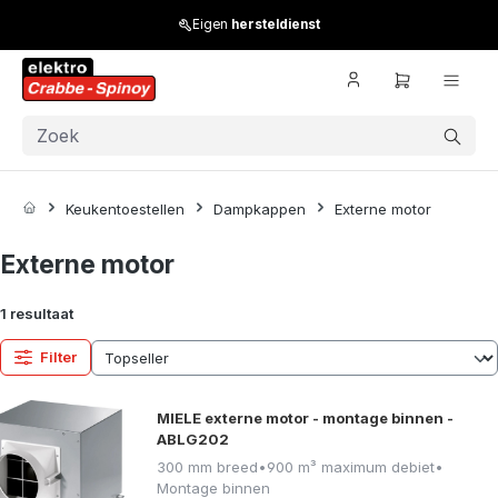
Skip to main content
Eigen
hersteldienst
Keukentoestellen
Dampkappen
Externe motor
Externe motor
1 resultaat
Filter
MIELE externe motor - montage binnen -
ABLG202
300 mm breed
•
900 m³ maximum debiet
•
Montage binnen