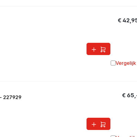
€ 42,9
Vergelijk
Toevoegen 
€ 65,
- 227929