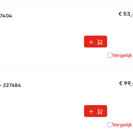
€ 53,
17404
Vergelijk
Toevoegen 
€ 99,
- 227684
Vergelijk
Toevoegen 