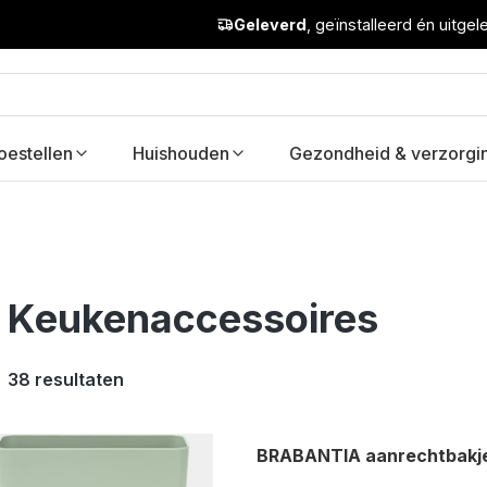
Geleverd
, geïnstalleerd én uitge
oestellen
Huishouden
Gezondheid & verzorgi
Keukenaccessoires
38 resultaten
BRABANTIA aanrechtbakje