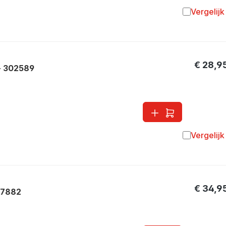
Vergelijk
Toevoegen 
€ 28,9
- 302589
Vergelijk
Toevoegen 
€ 34,9
27882