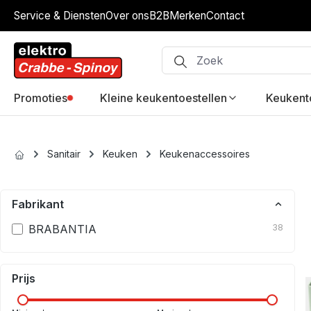
Service & Diensten
Over ons
B2B
Merken
Contact
ip to main content
Skip to search
Skip to main navigation
Promoties
Kleine keukentoestellen
Keukent
Sanitair
Keuken
Keukenaccessoires
Fabrikant
BRABANTIA
38
Prijs