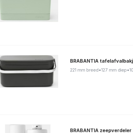
BRABANTIA tafelafvalbakje
221 mm breed
•
127 mm diep
•
1
BRABANTIA zeepverdeler 