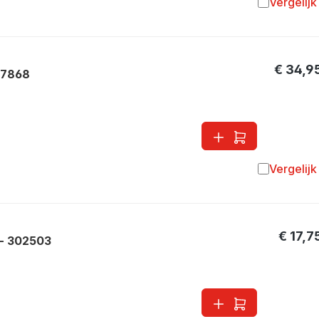
Vergelijk
Toevoegen 
€ 34,9
27868
Vergelijk
Toevoegen 
€ 17,7
- 302503