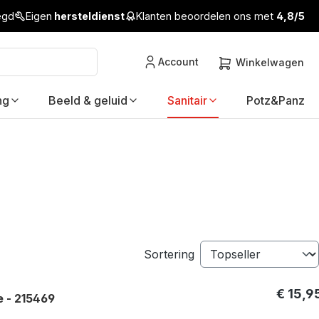
legd
Eigen
hersteldienst
Klanten beoordelen ons met
4,8/5
Account
Winkelwagen
ng
Beeld & geluid
Sanitair
Potz&Panz
Sortering
€ 15,9
 - 215469