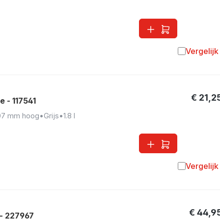
Vergelijk
Toevoegen 
€ 21,2
 - 117541
07 mm hoog
•
Grijs
•
1.8 l
Vergelijk
Toevoegen 
€ 44,9
- 227967