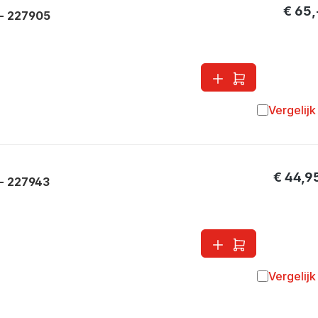
€ 65,
- 227905
Vergelijk
Toevoegen 
€ 44,9
- 227943
Vergelijk
Toevoegen 