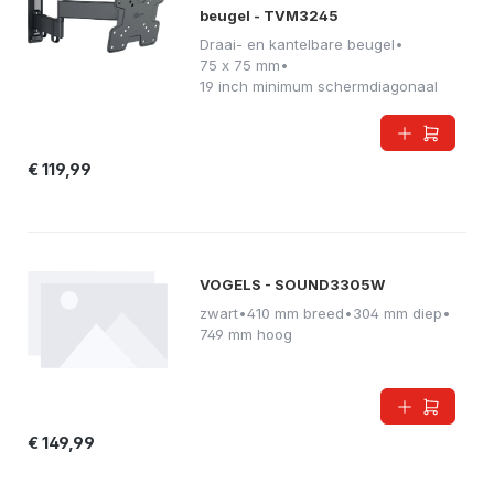
beugel - TVM3245
Draai- en kantelbare beugel
•
75 x 75 mm
•
19 inch minimum schermdiagonaal
€ 119,99
VOGELS - SOUND3305W
zwart
•
410 mm breed
•
304 mm diep
•
749 mm hoog
€ 149,99