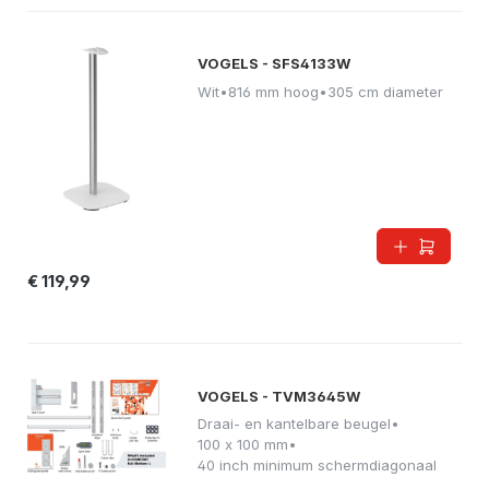
VOGELS - SFS4133W
Wit
•
816 mm hoog
•
305 cm diameter
€ 119,99
VOGELS - TVM3645W
Draai- en kantelbare beugel
•
100 x 100 mm
•
40 inch minimum schermdiagonaal