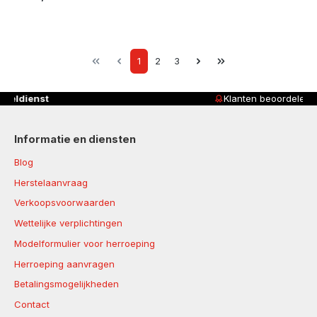
Page
Page
Page
1
2
3
Klanten beoordelen ons met
4,8/5
Informatie en diensten
Blog
Herstelaanvraag
Verkoopsvoorwaarden
Wettelijke verplichtingen
Modelformulier voor herroeping
Herroeping aanvragen
Betalingsmogelijkheden
Contact