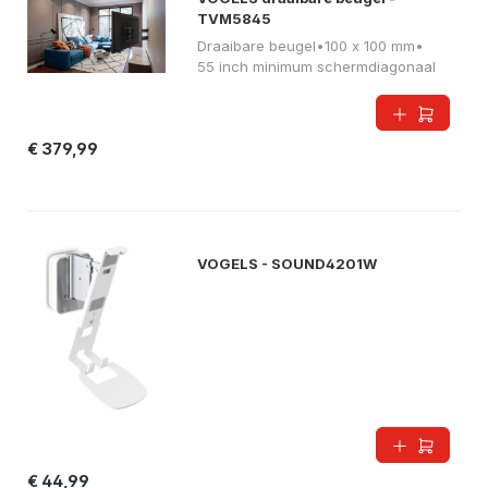
TVM5845
Draaibare beugel
•
100 x 100 mm
•
55 inch minimum schermdiagonaal
€ 379,99
VOGELS - SOUND4201W
€ 44,99