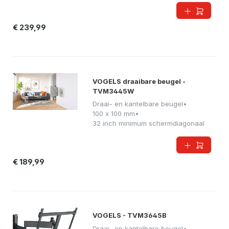
€ 239,99
VOGELS draaibare beugel -
TVM3445W
Draai- en kantelbare beugel
•
100 x 100 mm
•
32 inch minimum schermdiagonaal
€ 189,99
VOGELS - TVM3645B
Draai- en kantelbare beugel
•