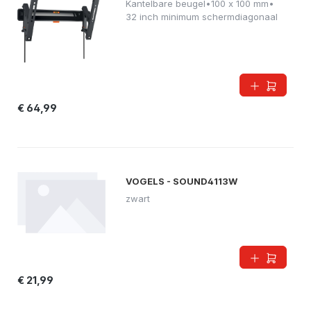
Kantelbare beugel
•
100 x 100 mm
•
32 inch minimum schermdiagonaal
€ 64,99
VOGELS - SOUND4113W
zwart
€ 21,99