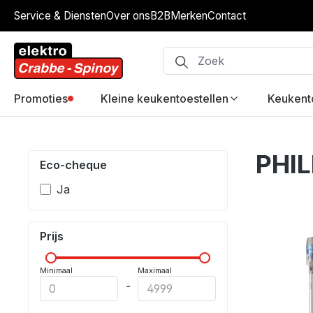
Service & Diensten
Over ons
B2B
Merken
Contact
ip to main content
Skip to search
Skip to main navigation
Promoties
Kleine keukentoestellen
Keukent
PHIL
Eco-cheque
Ja
Prijs
Minimaal
Maximaal
-