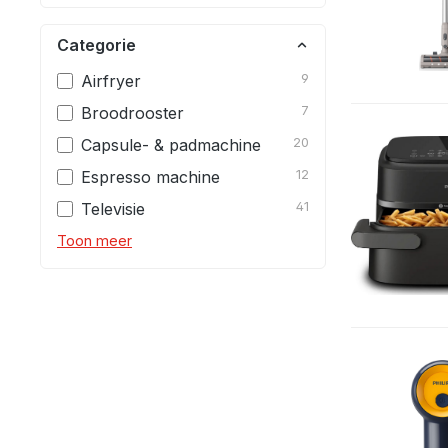
Categorie
Airfryer
9
Broodrooster
7
Capsule- & padmachine
20
Espresso machine
12
Televisie
41
Toon meer