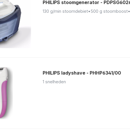
PHILIPS stoomgenerator - PDPSG602
130 g/min stoomdebiet
•
500 g stoomboost
PHILIPS ladyshave - PHHP6341/00
1 snelheden