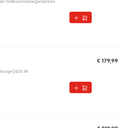
en melkvoorziening
•
Senseo
€ 179,99
 hoog
•
2400 W