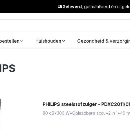
Geleverd
, geïnstalleerd én uitge
oestellen
Huishouden
Gezondheid & verzorgi
IPS
PHILIPS steelstofzuiger - PDXC2011/0
80 dB
•
300 W
•
Oplaadbare accu
•
2 in 1
•
40 m