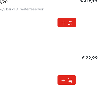
€ 219,99
6/20
•
6,5 bar
•
1,8 l waterreservoir
€ 22,99