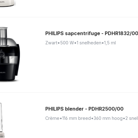
PHILIPS sapcentrifuge - PDHR1832/0
Zwart
•
500 W
•
1 snelheden
•
1,5 ml
PHILIPS blender - PDHR2500/00
Crème
•
116 mm breed
•
360 mm hoog
•
2 sne