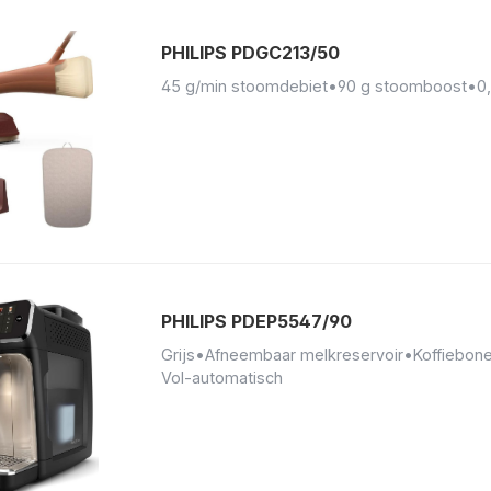
PHILIPS PDGC213/50
45 g/min stoomdebiet
•
90 g stoomboost
•
0
PHILIPS PDEP5547/90
Grijs
•
Afneembaar melkreservoir
•
Koffiebon
Vol-automatisch