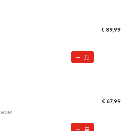
€ 89,99
0
€ 67,99
lheden