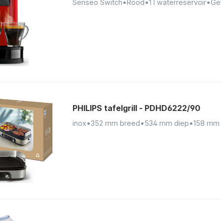
Senseo Switch
•
Rood
•
1 l waterreservoir
•
Ge
PHILIPS tafelgrill - PDHD6222/90
inox
•
352 mm breed
•
534 mm diep
•
158 mm