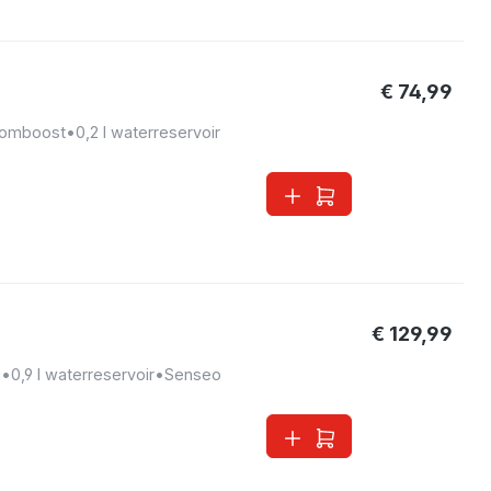
€ 74,99
oomboost
•
0,2 l waterreservoir
€ 129,99
g
•
0,9 l waterreservoir
•
Senseo