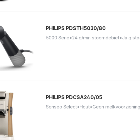
PHILIPS PDSTH5030/80
5000 Serie
•
24 g/min stoomdebiet
•
Ja g st
PHILIPS PDCSA240/05
Senseo Select
•
Hout
•
Geen melkvoorzienin