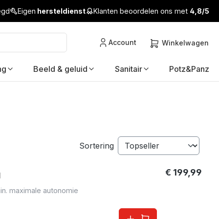
legd
Eigen
hersteldienst
Klanten beoordelen ons met
4,8/5
Account
Winkelwagen
ng
Beeld & geluid
Sanitair
Potz&Panz
Sortering
€ 199,99
1
in. maximale autonomie