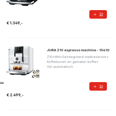
€ 1.349,-
JURA Z10 espresso machine - 15410
Z10
•
Wit
•
Geïntegreerd melkreservoir
•
Koffiebonen en gemalen koffie
•
Vol-automatisch
€ 2.499,-