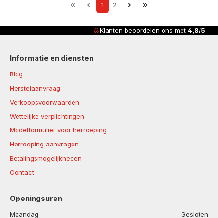
Page
Page
1
2
Klanten beoordelen ons met
4,8/5
Informatie en diensten
Blog
Herstelaanvraag
Verkoopsvoorwaarden
Wettelijke verplichtingen
Modelformulier voor herroeping
Herroeping aanvragen
Betalingsmogelijkheden
Contact
Openingsuren
Maandag
Gesloten