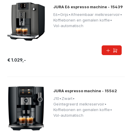
JURA E6 espresso machine - 15439
E6
•
Grijs
•
Afneembaar melkreservoir
•
Koffiebonen en gemalen koffie
•
Vol-automatisch
€ 1.029,-
JURA espresso machine - 15562
J10
•
Zwart
•
Geïntegreerd melkreservoir
•
Koffiebonen en gemalen koffie
•
Vol-automatisch