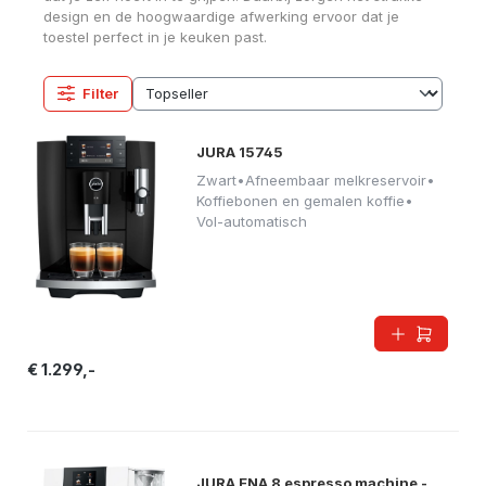
design en de hoogwaardige afwerking ervoor dat je
toestel perfect in je keuken past.
Filter
JURA 15745
Zwart
•
Afneembaar melkreservoir
•
Koffiebonen en gemalen koffie
•
Vol-automatisch
€ 1.299,-
JURA ENA 8 espresso machine -