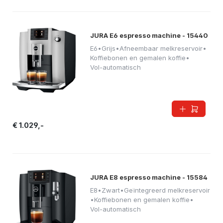
JURA E6 espresso machine - 15440
E6
•
Grijs
•
Afneembaar melkreservoir
•
Koffiebonen en gemalen koffie
•
Vol-automatisch
€ 1.029,-
JURA E8 espresso machine - 15584
E8
•
Zwart
•
Geïntegreerd melkreservoir
•
Koffiebonen en gemalen koffie
•
Vol-automatisch