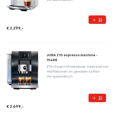
€ 2.299,-
JURA Z10 espresso machine -
15488
Z10
•
Zwart
•
Afneembaar melkreservoir
•
Koffiebonen en gemalen koffie
•
Vol-automatisch
€ 2.699,-