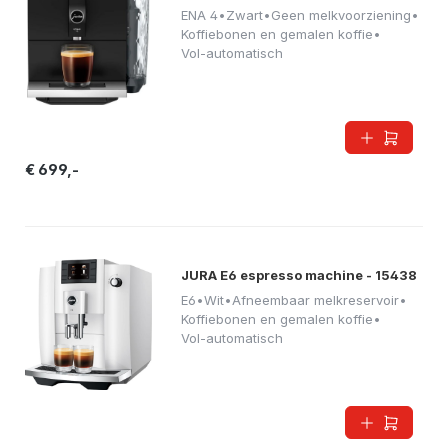
ENA 4
•
Zwart
•
Geen melkvoorziening
•
Koffiebonen en gemalen koffie
•
Vol-automatisch
€ 699,-
JURA E6 espresso machine - 15438
E6
•
Wit
•
Afneembaar melkreservoir
•
Koffiebonen en gemalen koffie
•
Vol-automatisch