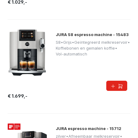
€ 1.029,-
JURA S8 espresso machine - 15483
S8
•
Grijs
•
Geïntegreerd melkreservoir
•
Koffiebonen en gemalen koffie
•
Vol-automatisch
€ 1.699,-
JURA espresso machine - 15712
zilver
•
Afneembaar melkreservoir
•