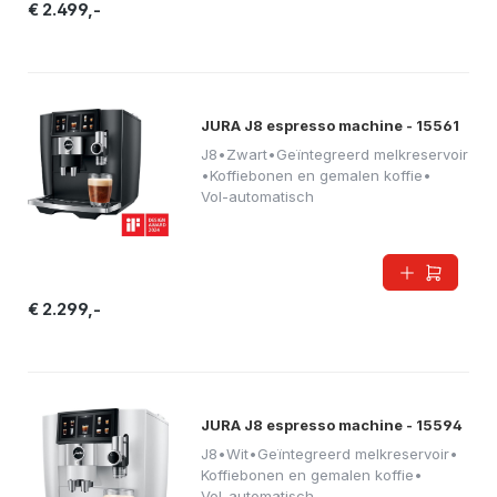
€ 2.499,-
JURA J8 espresso machine - 15561
J8
•
Zwart
•
Geïntegreerd melkreservoir
•
Koffiebonen en gemalen koffie
•
Vol-automatisch
€ 2.299,-
JURA J8 espresso machine - 15594
J8
•
Wit
•
Geïntegreerd melkreservoir
•
Koffiebonen en gemalen koffie
•
Vol-automatisch