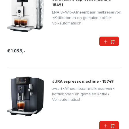
15491
ENA 8
•
Wit
•
Afneembaar melkreservoir
•
Koffiebonen en gemalen koffie
•
Vol-automatisch
€ 1.099,-
JURA espresso machine - 15749
zwart
•
Afneembaar melkreservoir
•
Koffiebonen en gemalen koffie
•
Vol-automatisch