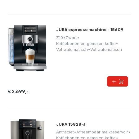
JURA espresso machine - 15609
Z10
•
Zwart
•
Koffiebonen en gemalen koffie
•
Vol-automatisch
•
Vol-automatisch
€ 2.699,-
JURA 15828-J
Antraciet
•
Afneembaar melkreservoir
•
Koffiebonen en gemalen koffie
•