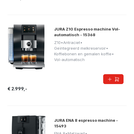
JURA Z10 Espresso machine Vol-
automatisch - 15368
Z10
•
Antraciet
•
Geïntegreerd melkreservoir
•
Koffiebonen en gemalen koffie
•
Vol-automatisch
€ 2.999,-
JURA ENA 8 espresso machine -
15493
ENA 8
•
Matzwart
•