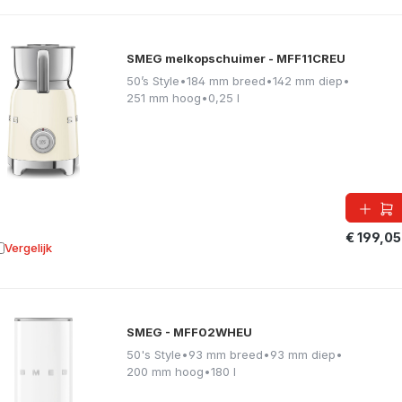
SMEG melkopschuimer - MFF11CREU
50’s Style
•
184 mm breed
•
142 mm diep
•
251 mm hoog
•
0,25 l
€ 199,05
Vergelijk
oevoegen aan vergelijking
SMEG - MFF02WHEU
50's Style
•
93 mm breed
•
93 mm diep
•
200 mm hoog
•
180 l