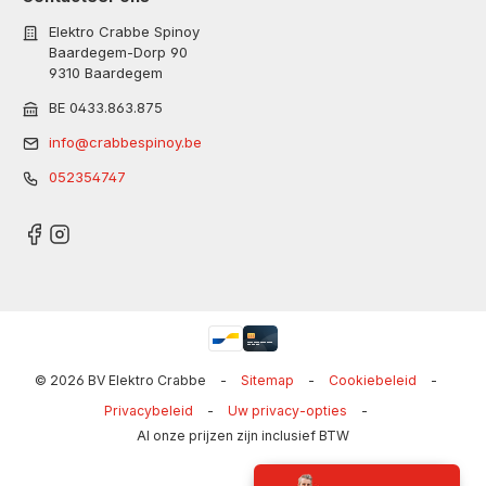
Elektro Crabbe Spinoy
Baardegem-Dorp 90
9310 Baardegem
BE 0433.863.875
info@crabbespinoy.be
052354747
© 2026 BV Elektro Crabbe
-
Sitemap
-
Cookiebeleid
-
Privacybeleid
-
Uw privacy-opties
-
Al onze prijzen zijn inclusief BTW