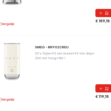
€ 189,18
Vergelijk
oevoegen aan vergelijking
SMEG - MFF02CREU
50's Style
•
93 mm breed
•
93 mm diep
•
200 mm hoog
•
180 l
€ 119,18
Vergelijk
oevoegen aan vergelijking