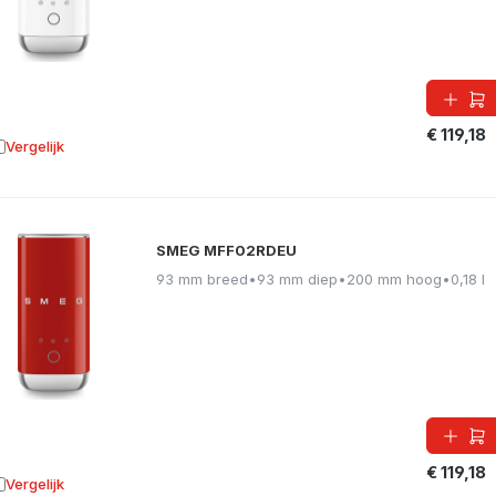
€ 119,18
Vergelijk
oevoegen aan vergelijking
SMEG MFF02RDEU
93 mm breed
•
93 mm diep
•
200 mm hoog
•
0,18 l
€ 119,18
Vergelijk
oevoegen aan vergelijking