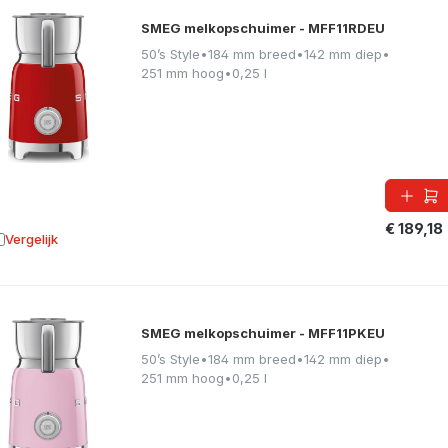
SMEG melkopschuimer - MFF11RDEU
50’s Style
•
184 mm breed
•
142 mm diep
•
251 mm hoog
•
0,25 l
€ 189,18
Vergelijk
oevoegen aan vergelijking
SMEG melkopschuimer - MFF11PKEU
50’s Style
•
184 mm breed
•
142 mm diep
•
251 mm hoog
•
0,25 l