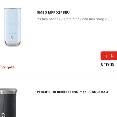
SMEG MFF02PBEU
93 mm breed
•
93 mm diep
•
200 mm hoog
•
0,18 l
€ 119,18
Vergelijk
oevoegen aan vergelijking
PHILIPS DA melkopschuimer - BAR311/60