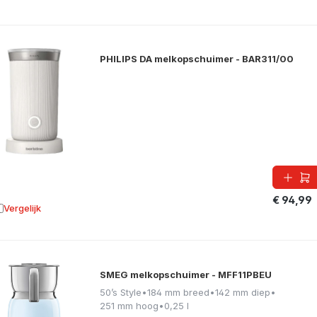
PHILIPS DA melkopschuimer - BAR311/00
€ 94,99
Vergelijk
oevoegen aan vergelijking
SMEG melkopschuimer - MFF11PBEU
50’s Style
•
184 mm breed
•
142 mm diep
•
251 mm hoog
•
0,25 l