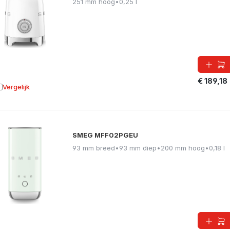
251 mm hoog
•
0,25 l
€ 189,18
Vergelijk
oevoegen aan vergelijking
SMEG MFF02PGEU
93 mm breed
•
93 mm diep
•
200 mm hoog
•
0,18 l