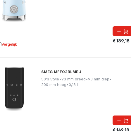
€ 189,18
Vergelijk
oevoegen aan vergelijking
SMEG MFF02BLMEU
50's Style
•
93 mm breed
•
93 mm diep
•
200 mm hoog
•
0,18 l
€ 149,18