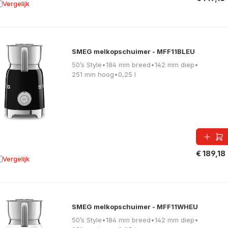
Vergelijk
oevoegen aan vergelijking
SMEG melkopschuimer - MFF11BLEU
50’s Style
•
184 mm breed
•
142 mm diep
•
251 mm hoog
•
0,25 l
€ 189,18
Vergelijk
oevoegen aan vergelijking
SMEG melkopschuimer - MFF11WHEU
50’s Style
•
184 mm breed
•
142 mm diep
•