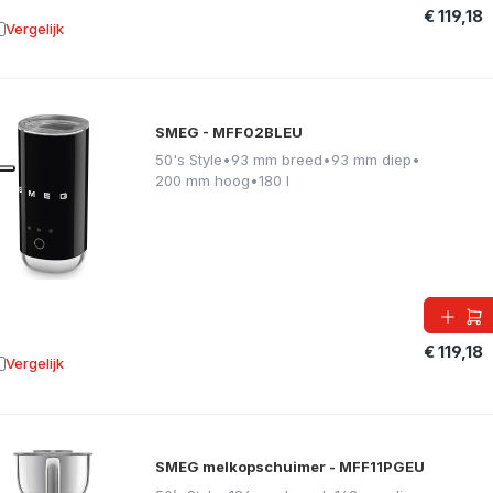
€ 119,18
Vergelijk
oevoegen aan vergelijking
SMEG - MFF02BLEU
50's Style
•
93 mm breed
•
93 mm diep
•
200 mm hoog
•
180 l
€ 119,18
Vergelijk
oevoegen aan vergelijking
SMEG melkopschuimer - MFF11PGEU