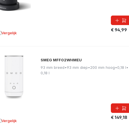
€ 94,99
Vergelijk
oevoegen aan vergelijking
SMEG MFF02WHMEU
93 mm breed
•
93 mm diep
•
200 mm hoog
•
0,18 l
•
0,18 l
€ 149,18
Vergelijk
oevoegen aan vergelijking