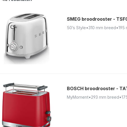
SMEG broodrooster - TSF
50’s Style
•
310 mm breed
•
195
BOSCH broodrooster - T
MyMoment
•
293 mm breed
•
17