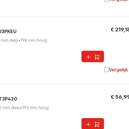
Toevoegen 
€ 219,1
F03PKEU
 mm diep
•
198 mm hoog
Vergelijk
Toevoegen 
€ 56,9
AT3P420
0 mm diep
•
195 mm hoog