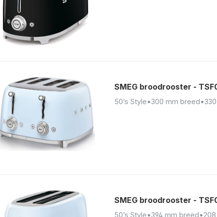
SMEG broodrooster - TS
50’s Style
•
300 mm breed
•
330
SMEG broodrooster - TS
50’s Style
•
394 mm breed
•
208