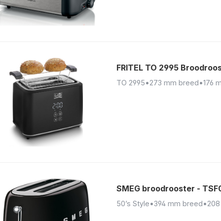
FRITEL TO 2995 Broodroos
TO 2995
•
273 mm breed
•
176 
SMEG broodrooster - TS
50’s Style
•
394 mm breed
•
208