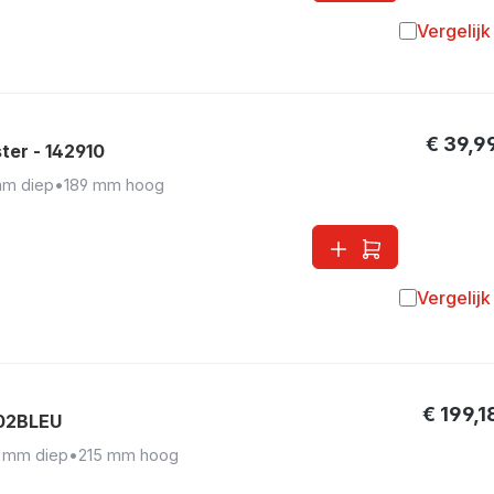
Vergelijk
Toevoegen 
€ 39,9
ter - 142910
mm diep
•
189 mm hoog
Vergelijk
Toevoegen 
€ 199,1
F02BLEU
 mm diep
•
215 mm hoog