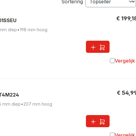
Sortering
€ 199,1
01SSEU
 mm diep
•
198 mm hoog
Vergelijk
Toevoegen 
€ 54,9
AT4M224
5 mm diep
•
207 mm hoog
Vergelijk