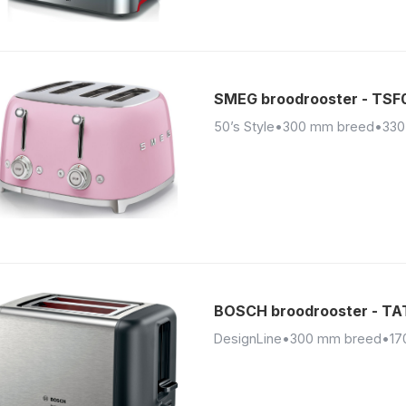
SMEG broodrooster - TS
50’s Style
•
300 mm breed
•
330
BOSCH broodrooster - T
DesignLine
•
300 mm breed
•
17