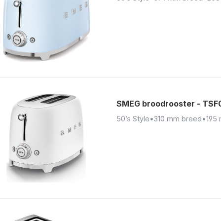
SMEG broodrooster - TS
50’s Style
•
310 mm breed
•
195