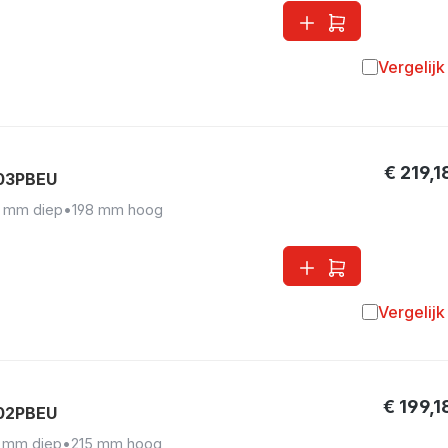
Vergelijk
Toevoegen 
€ 219,1
F03PBEU
 mm diep
•
198 mm hoog
Vergelijk
Toevoegen 
€ 199,1
F02PBEU
 mm diep
•
215 mm hoog