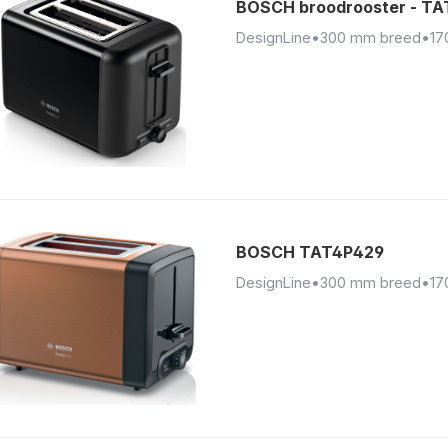
BOSCH broodrooster - T
DesignLine
•
300 mm breed
•
17
BOSCH TAT4P429
DesignLine
•
300 mm breed
•
17