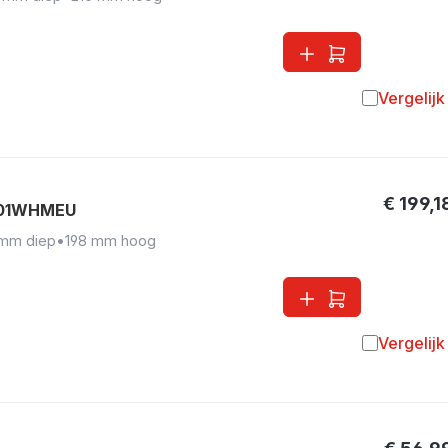
Vergelijk
Toevoegen 
€ 199,1
F01WHMEU
 mm diep
•
198 mm hoog
Vergelijk
Toevoegen 