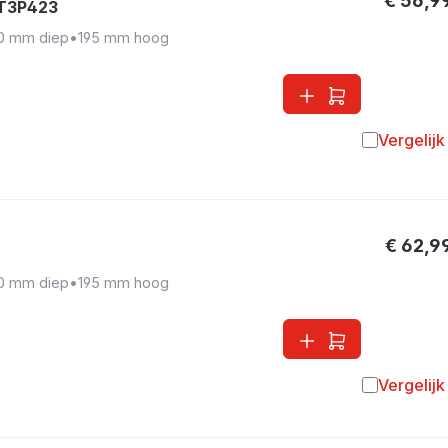
€ 56,9
AT3P423
0 mm diep
•
195 mm hoog
Vergelijk
Toevoegen 
€ 62,9
0 mm diep
•
195 mm hoog
Vergelijk
Toevoegen 