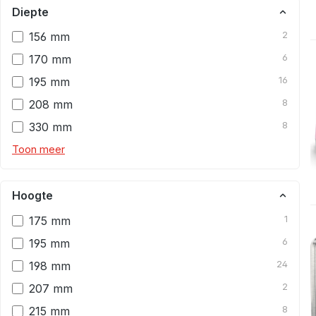
Diepte
156 mm
2
170 mm
6
195 mm
16
208 mm
8
330 mm
8
Toon meer
Hoogte
175 mm
1
195 mm
6
198 mm
24
207 mm
2
215 mm
8