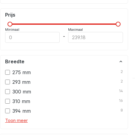
Prijs
Minimaal
Maximaal
-
Breedte
275 mm
2
293 mm
2
300 mm
14
310 mm
16
394 mm
8
Toon meer