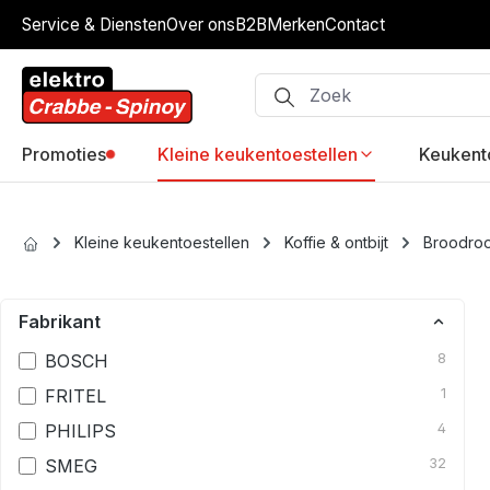
Service & Diensten
Over ons
B2B
Merken
Contact
ip to main content
Skip to search
Skip to main navigation
Promoties
Kleine keukentoestellen
Keukent
Kleine keukentoestellen
Koffie & ontbijt
Broodroo
Fabrikant
BOSCH
8
FRITEL
1
PHILIPS
4
SMEG
32