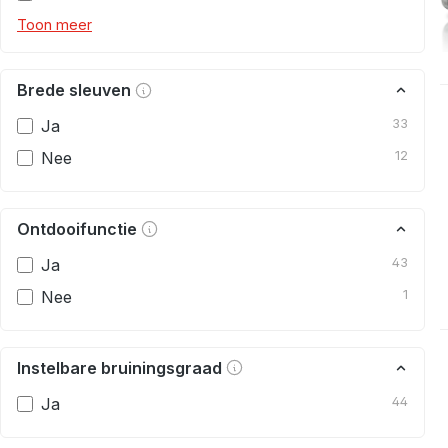
Toon meer
Brede sleuven
Ja
33
Nee
12
Ontdooifunctie
Ja
43
Nee
1
Instelbare bruiningsgraad
Ja
44