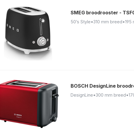
SMEG broodrooster - TS
50’s Style
•
310 mm breed
•
195
BOSCH DesignLine broodr
DesignLine
•
300 mm breed
•
17