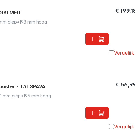
€ 199,1
F01BLMEU
 mm diep
•
198 mm hoog
Vergelijk
Toevoegen 
€ 56,9
ooster - TAT3P424
0 mm diep
•
195 mm hoog
Vergelijk
Toevoegen 