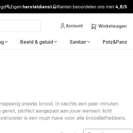
legd
Eigen
hersteldienst
Klanten beoordelen ons met
4,8/5
Account
Winkelwagen
ng
Beeld & geluid
Sanitair
Potz&Panz
apperig sneetje brood. In slechts een paar minuten
genot, perfect aangepast aan jouw wensen: licht
odrooster is een must-have voor alle broodliefhebbers.