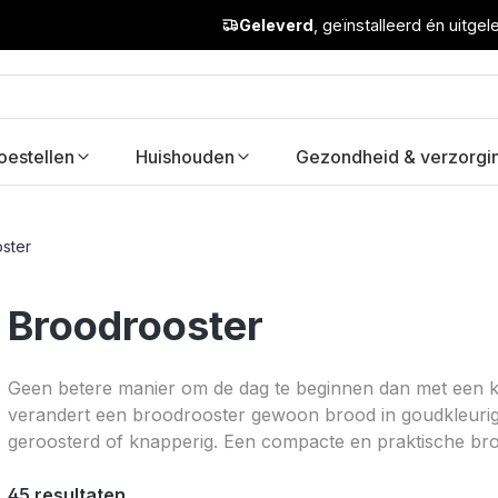
Geleverd
, geïnstalleerd én uitge
oestellen
Huishouden
Gezondheid & verzorgi
ster
Broodrooster
Geen betere manier om de dag te beginnen dan met een kn
verandert een broodrooster gewoon brood in goudkleurig 
geroosterd of knapperig. Een compacte en praktische bro
45 resultaten