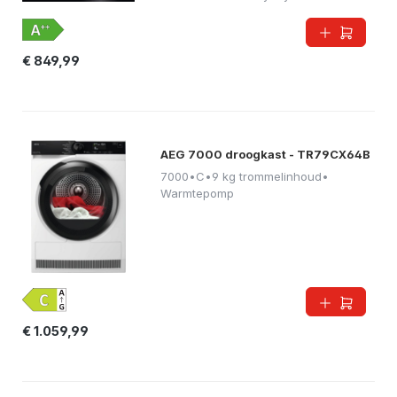
€ 849,99
AEG 7000 droogkast - TR79CX64B
7000
•
C
•
9 kg trommelinhoud
•
Warmtepomp
€ 1.059,99