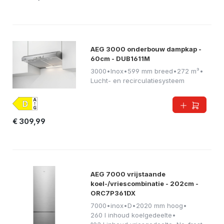
AEG 3000 onderbouw dampkap -
60cm - DUB1611M
3000
•
Inox
•
599 mm breed
•
272 m³
•
Lucht- en recirculatiesysteem
€ 309,99
AEG 7000 vrijstaande
koel-/vriescombinatie - 202cm -
ORC7P361DX
7000
•
inox
•
D
•
2020 mm hoog
•
260 l inhoud koelgedeelte
•