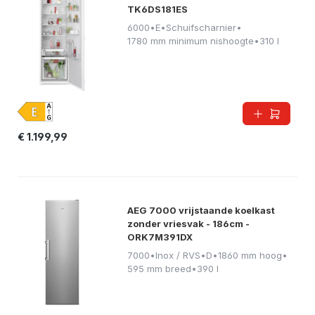
TK6DS181ES
6000
•
E
•
Schuifscharnier
•
1780 mm minimum nishoogte
•
310 l
€ 1.199,99
AEG 7000 vrijstaande koelkast
zonder vriesvak - 186cm -
ORK7M391DX
7000
•
Inox / RVS
•
D
•
1860 mm hoog
•
595 mm breed
•
390 l