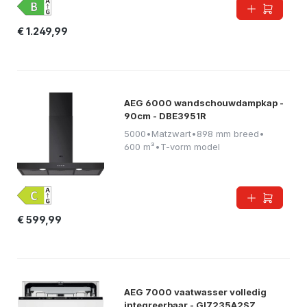
€ 1.249,99
AEG 6000 wandschouwdampkap -
90cm - DBE3951R
5000
•
Matzwart
•
898 mm breed
•
600 m³
•
T-vorm model
€ 599,99
AEG 7000 vaatwasser volledig
integreerbaar - GI7235A2SZ