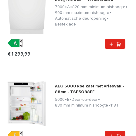
7000
•
A
•
820 mm minimum nishoogte
•
900 mm maximum nishoogte
•
Automatische deuropening
•
Besteklade
€ 1.299,99
AEG 5000 koelkast met vriesvak -
88cm - TSF5O88EF
5000
•
E
•
Deur-op-deur
•
880 mm minimum nishoogte
•
118 l