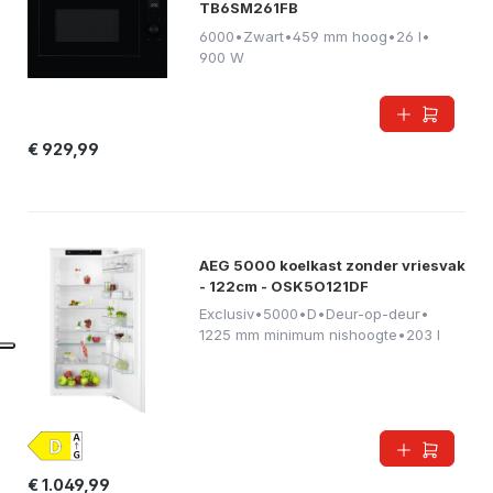
TB6SM261FB
6000
•
Zwart
•
459 mm hoog
•
26 l
•
900 W
€ 929,99
AEG 5000 koelkast zonder vriesvak
- 122cm - OSK5O121DF
Exclusiv
•
5000
•
D
•
Deur-op-deur
•
1225 mm minimum nishoogte
•
203 l
€ 1.049,99