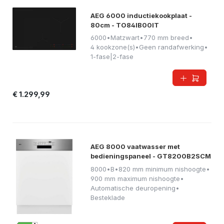
AEG 6000 inductiekookplaat -
80cm - TO84IB00IT
6000
•
Matzwart
•
770 mm breed
•
4 kookzone(s)
•
Geen randafwerking
•
1-fase|2-fase
€ 1.299,99
AEG 8000 vaatwasser met
bedieningspaneel - GT8200B2SCM
8000
•
B
•
820 mm minimum nishoogte
•
900 mm maximum nishoogte
•
Automatische deuropening
•
Besteklade