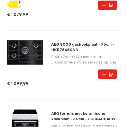
€ 1.079,99
AEG 8000 gaskookplaat - 75cm -
HKB75450NB
8000
•
Zwart
•
740 mm breed
•
5 kookzone(s)
•
Gietijzer
•
Gas op glas
€ 1.099,99
AEG fornuis met keramische
kookplaat - 60cm - CCB6400ABW
Wit
•
596 mm breed
•
Multifunctioneel
•