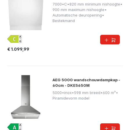
7000
•
C
•
820 mm minimum nishoogte
•
900 mm maximum nishoogte
•
Automatische deuropening
•
Bestekmand
€ 1.099,99
AEG 5000 wandschouwdampkap -
60cm - DKE5650M
5000
•
inox
•
598 mm breed
•
600 m³
•
Piramidevorm model