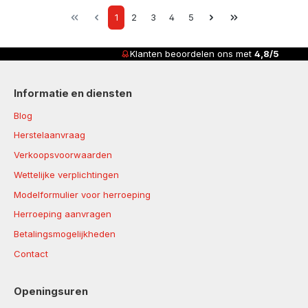
Page
Page
Page
Page
Page
1
2
3
4
5
Klanten beoordelen ons met
4,8/5
Informatie en diensten
Blog
Herstelaanvraag
Verkoopsvoorwaarden
Wettelijke verplichtingen
Modelformulier voor herroeping
Herroeping aanvragen
Betalingsmogelijkheden
Contact
Openingsuren