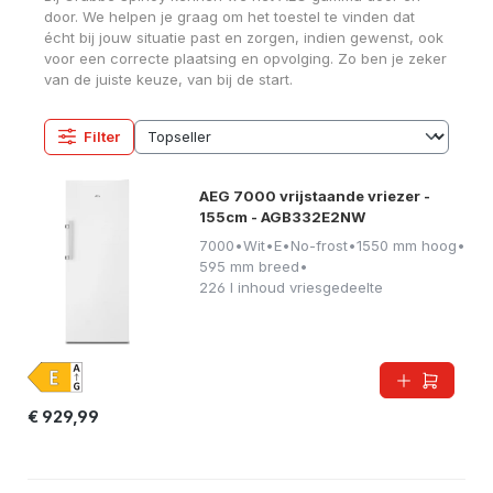
door. We helpen je graag om het toestel te vinden dat
écht bij jouw situatie past en zorgen, indien gewenst, ook
voor een correcte plaatsing en opvolging. Zo ben je zeker
van de juiste keuze, van bij de start.
Filter
AEG 7000 vrijstaande vriezer -
155cm - AGB332E2NW
7000
•
Wit
•
E
•
No-frost
•
1550 mm hoog
•
595 mm breed
•
226 l inhoud vriesgedeelte
€ 929,99