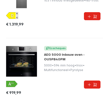
103 l inhoud vriesgedeelte
•
No-frost
€ 1.319,99
Ecocheques
AEG 5000 Inbouw oven -
OU5PB40PM
5000
•
594 mm hoog
•
Inox
•
Multifunctioneel
•
Pyrolyse
€ 919,99