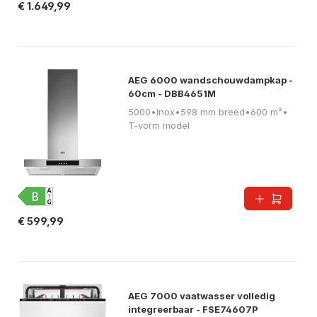
€ 1.649,99
AEG 6000 wandschouwdampkap -
60cm - DBB4651M
5000
•
Inox
•
598 mm breed
•
600 m³
•
T-vorm model
€ 599,99
AEG 7000 vaatwasser volledig
integreerbaar - FSE74607P