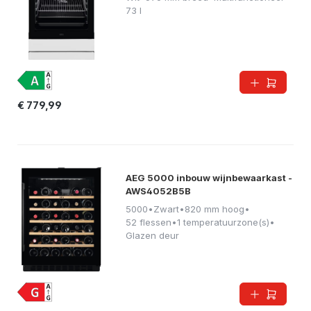
73 l
€ 779,99
AEG 5000 inbouw wijnbewaarkast -
AWS4052B5B
5000
•
Zwart
•
820 mm hoog
•
52 flessen
•
1 temperatuurzone(s)
•
Glazen deur