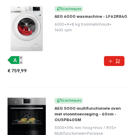
Ecocheques
AEG 6000 wasmachine - LF62R840
6000
•
A
•
8 kg trommelinhoud
•
1400 rpm
€ 759,99
Ecocheques
AEG 5000 multifunctionele oven
met stoomtoevoeging - 60cm -
OU5PB40SM
5000
•
594 mm hoog
•
Inox / RVS
•
Multifunctioneel
•
Pyrolyse