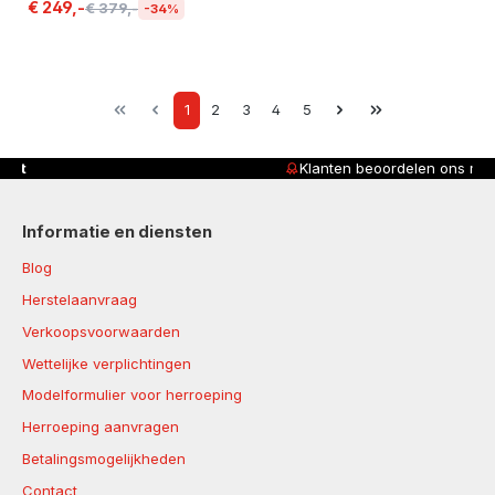
€ 249,-
€ 379,-
-34%
Page
Page
Page
Page
Page
1
2
3
4
5
Klanten beoordelen ons met
4,8/5
Informatie en diensten
Blog
Herstelaanvraag
Verkoopsvoorwaarden
Wettelijke verplichtingen
Modelformulier voor herroeping
Herroeping aanvragen
Betalingsmogelijkheden
Contact