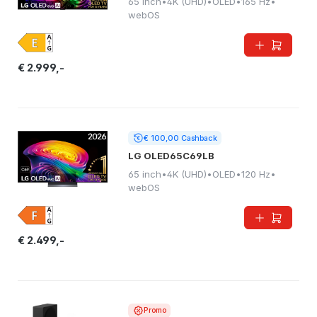
65 inch
•
4K (UHD)
•
OLED
•
165 Hz
•
webOS
€ 2.999,-
€ 100,00 Cashback
LG OLED65C69LB
65 inch
•
4K (UHD)
•
OLED
•
120 Hz
•
webOS
€ 2.499,-
Promo