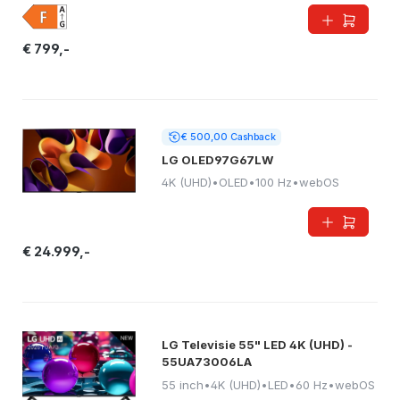
€ 799,-
€ 500,00 Cashback
LG OLED97G67LW
4K (UHD)
•
OLED
•
100 Hz
•
webOS
€ 24.999,-
LG Televisie 55" LED 4K (UHD) -
55UA73006LA
55 inch
•
4K (UHD)
•
LED
•
60 Hz
•
webOS