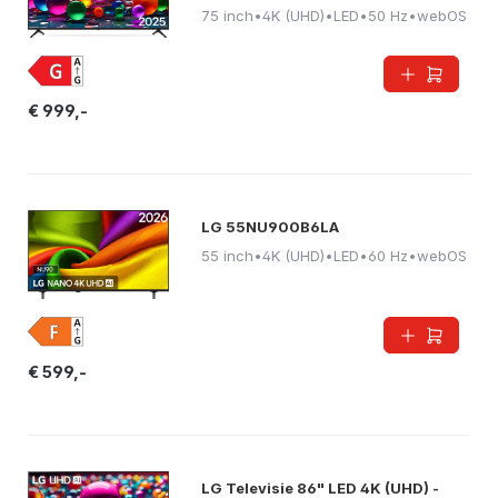
75 inch
•
4K (UHD)
•
LED
•
50 Hz
•
webOS
€ 999,-
LG 55NU900B6LA
55 inch
•
4K (UHD)
•
LED
•
60 Hz
•
webOS
€ 599,-
LG Televisie 86" LED 4K (UHD) -