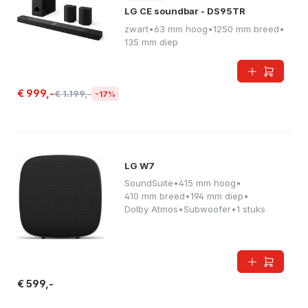
LG CE soundbar - DS95TR
zwart
•
63 mm hoog
•
1250 mm breed
•
135 mm diep
€ 999,-
€ 1.199,-
-17%
LG W7
SoundSuite
•
415 mm hoog
•
410 mm breed
•
194 mm diep
•
Dolby Atmos
•
Subwoofer
•
1 stuks
€ 599,-