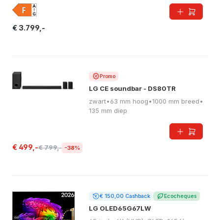
€ 3.799,-
Promo
LG CE soundbar - DS80TR
zwart
•
63 mm hoog
•
1000 mm breed
•
135 mm diep
€ 499,-
€ 799,-
-38%
€ 150,00 Cashback
Ecocheques
LG OLED65G67LW