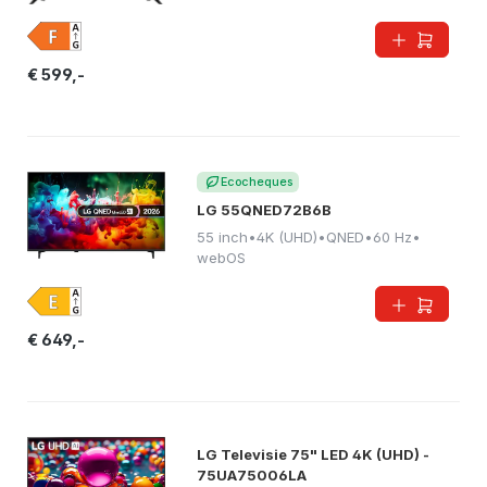
€ 599,-
Ecocheques
LG 55QNED72B6B
55 inch
•
4K (UHD)
•
QNED
•
60 Hz
•
webOS
€ 649,-
LG Televisie 75" LED 4K (UHD) -
75UA75006LA