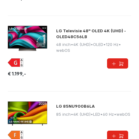
LG Televisie 48" OLED 4K (UHD) -
OLED48C56LB
48 inch
•
4K (UHD)
•
OLED
•
120 Hz
•
webOS
€ 1.199,-
LG 85NU900B6LA
85 inch
•
4K (UHD)
•
LED
•
60 Hz
•
webOS