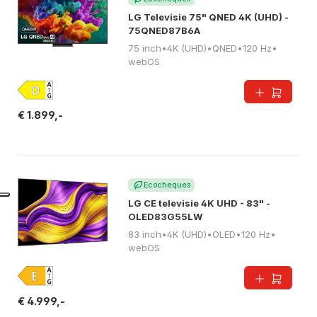
LG Televisie 75" QNED 4K (UHD) -
75QNED87B6A
75 inch
•
4K (UHD)
•
QNED
•
120 Hz
•
webOS
€ 1.899,-
Ecocheques
LG CE televisie 4K UHD - 83" -
OLED83G55LW
83 inch
•
4K (UHD)
•
OLED
•
120 Hz
•
webOS
€ 4.999,-