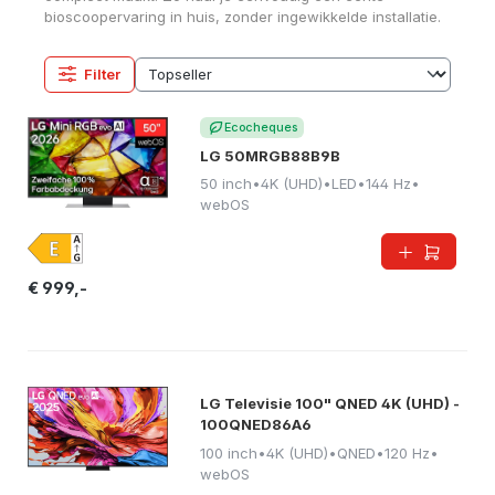
bioscoopervaring in huis, zonder ingewikkelde installatie.
Filter
Ecocheques
LG 50MRGB88B9B
50 inch
•
4K (UHD)
•
LED
•
144 Hz
•
webOS
€ 999,-
LG Televisie 100" QNED 4K (UHD) -
100QNED86A6
100 inch
•
4K (UHD)
•
QNED
•
120 Hz
•
webOS