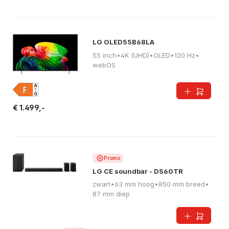
LG OLED55B68LA
55 inch
•
4K (UHD)
•
OLED
•
120 Hz
•
webOS
€ 1.499,-
Promo
LG CE soundbar - DS60TR
zwart
•
63 mm hoog
•
850 mm breed
•
87 mm diep