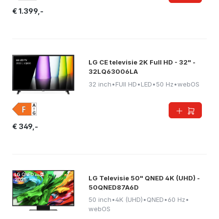
€ 1.399,-
LG CE televisie 2K Full HD - 32" -
32LQ63006LA
32 inch
•
FUll HD
•
LED
•
50 Hz
•
webOS
€ 349,-
LG Televisie 50" QNED 4K (UHD) -
50QNED87A6D
50 inch
•
4K (UHD)
•
QNED
•
60 Hz
•
webOS