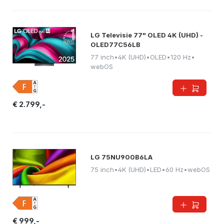
LG Televisie 77" OLED 4K (UHD) -
OLED77C56LB
77 inch
•
4K (UHD)
•
OLED
•
120 Hz
•
webOS
€ 2.799,-
LG 75NU900B6LA
75 inch
•
4K (UHD)
•
LED
•
60 Hz
•
webOS
€ 999,-