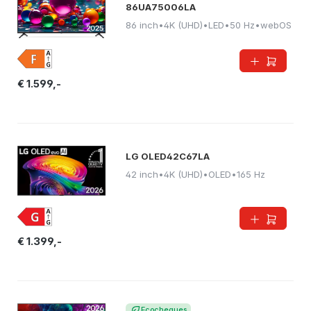
86UA75006LA
86 inch
•
4K (UHD)
•
LED
•
50 Hz
•
webOS
€ 1.599,-
LG OLED42C67LA
42 inch
•
4K (UHD)
•
OLED
•
165 Hz
€ 1.399,-
Ecocheques