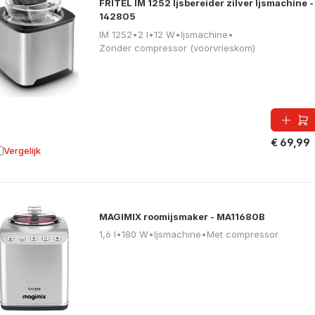
FRITEL IM 1252 Ijsbereider zilver Ijsmachine -
142805
IM 1252
•
2 l
•
12 W
•
Ijsmachine
•
Zonder compressor (voorvrieskom)
€ 69,99
Vergelijk
oevoegen aan vergelijking
MAGIMIX roomijsmaker - MA11680B
1,6 l
•
180 W
•
Ijsmachine
•
Met compressor