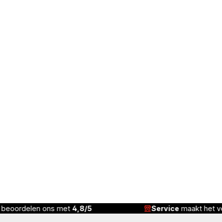
n beoordelen ons met
4,8/5
Service
maakt het ve