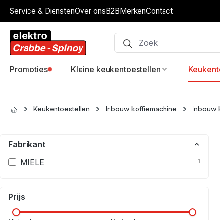
Service & Diensten
Over ons
B2B
Merken
Contact
ip to main content
Skip to search
Skip to main navigation
Promoties
Kleine keukentoestellen
Keukent
Keukentoestellen
Inbouw koffiemachine
Inbouw k
Fabrikant
MIELE
1
Prijs