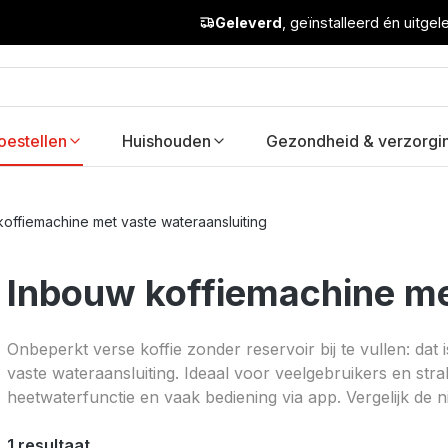
Geleverd
, geïnstalleerd én uitge
oestellen
Huishouden
Gezondheid & verzorgi
offiemachine met vaste wateraansluiting
Inbouw koffiemachine me
Onbeperkt verse koffie zonder reservoir bij te vullen: da
vaste wateraansluiting. Ideaal voor veelgebruikers en st
heetwaterfunctie en vaak bediening via app. Vergelijk de ni
1 resultaat