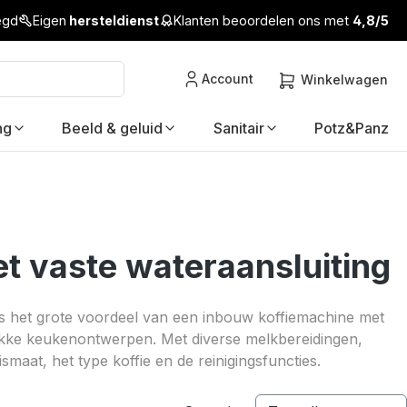
legd
Eigen
hersteldienst
Klanten beoordelen ons met
4,8/5
Account
Winkelwagen
ng
Beeld & geluid
Sanitair
Potz&Panz
t vaste wateraansluiting
t is het grote voordeel van een inbouw koffiemachine met
rakke keukenontwerpen. Met diverse melkbereidingen,
smaat, het type koffie en de reinigingsfuncties.