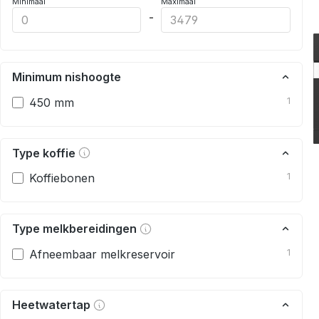
Minimaal
Maximaal
-
Minimum nishoogte
450 mm
1
Type koffie
Koffiebonen
1
Type melkbereidingen
Afneembaar melkreservoir
1
Heetwatertap