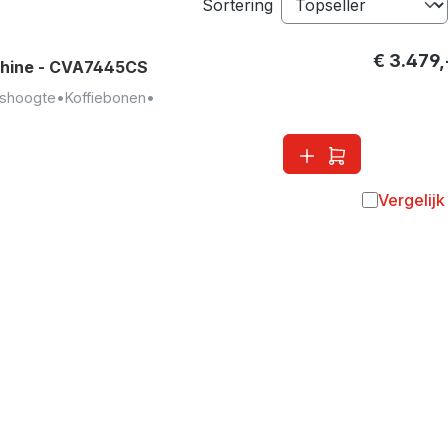
Sortering
€ 3.479,
chine - CVA7445CS
shoogte
•
Koffiebonen
•
Vergelijk
Toevoegen 