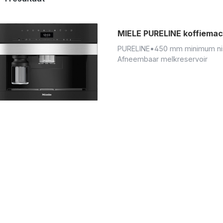
MIELE PURELINE koffiema
PURELINE
•
450 mm minimum ni
Afneembaar melkreservoir