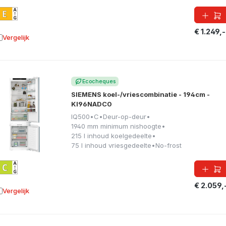
€ 1.249,-
Vergelijk
oevoegen aan vergelijking
Ecocheques
SIEMENS koel-/vriescombinatie - 194cm -
KI96NADC0
IQ500
•
C
•
Deur-op-deur
•
1940 mm minimum nishoogte
•
215 l inhoud koelgedeelte
•
75 l inhoud vriesgedeelte
•
No-frost
€ 2.059,
Vergelijk
oevoegen aan vergelijking