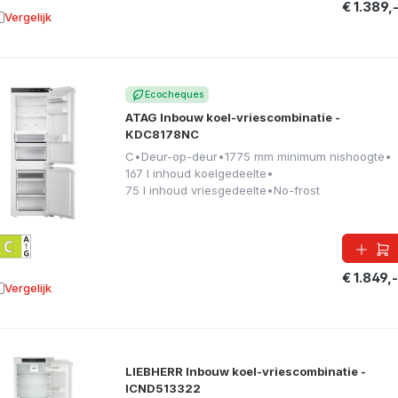
€ 1.389,
Vergelijk
oevoegen aan vergelijking
Ecocheques
ATAG Inbouw koel-vriescombinatie -
KDC8178NC
C
•
Deur-op-deur
•
1775 mm minimum nishoogte
•
167 l inhoud koelgedeelte
•
75 l inhoud vriesgedeelte
•
No-frost
€ 1.849,-
Vergelijk
oevoegen aan vergelijking
LIEBHERR Inbouw koel-vriescombinatie -
ICND513322