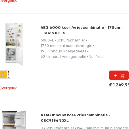
Vergelijk
oevoegen aan vergelijking
AEG 6000 koel-/vriescombinatie - 178cm -
TSC6N181ES
6000
•
E
•
Schuifscharnier
•
1780 mm minimum nishoogte
•
195 l inhoud koelgedeelte
•
62 l inhoud vriesgedeelte
•
No-frost
€ 1.249,9
Vergelijk
oevoegen aan vergelijking
ATAG Inbouw koel-vriescombinatie -
KSC9194NDXL
D
•
Schuifscharnier
•
1940 mm minimum nishoogte