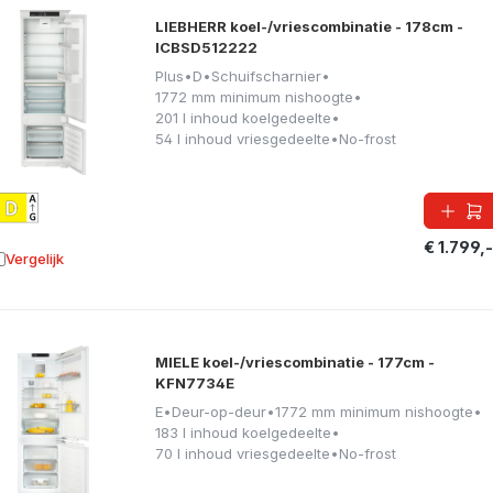
LIEBHERR koel-/vriescombinatie - 178cm -
ICBSD512222
Plus
•
D
•
Schuifscharnier
•
1772 mm minimum nishoogte
•
201 l inhoud koelgedeelte
•
54 l inhoud vriesgedeelte
•
No-frost
€ 1.799,-
Vergelijk
oevoegen aan vergelijking
MIELE koel-/vriescombinatie - 177cm -
KFN7734E
E
•
Deur-op-deur
•
1772 mm minimum nishoogte
•
183 l inhoud koelgedeelte
•
70 l inhoud vriesgedeelte
•
No-frost