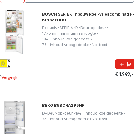
BOSCH SERIE 6 Inbouw koel-vriescombinatie 
KIN86EDD0
Exclusiv
•
SERIE 6
•
D
•
Deur-op-deur
•
1775 mm minimum nishoogte
•
184 l inhoud koelgedeelte
•
76 l inhoud vriesgedeelte
•
No-frost
€ 1.949,-
Vergelijk
oevoegen aan vergelijking
BEKO B5BCNA295HF
D
•
Deur-op-deur
•
194 l inhoud koelgedeelte
•
76 l inhoud vriesgedeelte
•
No-frost