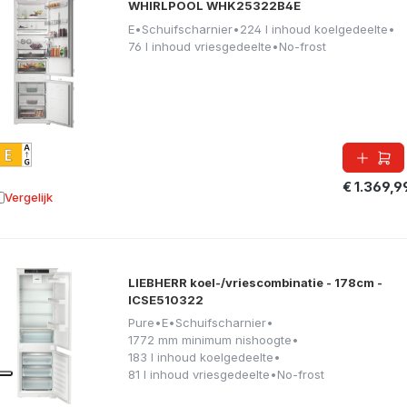
WHIRLPOOL WHK25322B4E
E
•
Schuifscharnier
•
224 l inhoud koelgedeelte
•
76 l inhoud vriesgedeelte
•
No-frost
€ 1.369,9
Vergelijk
oevoegen aan vergelijking
LIEBHERR koel-/vriescombinatie - 178cm -
ICSE510322
Pure
•
E
•
Schuifscharnier
•
1772 mm minimum nishoogte
•
183 l inhoud koelgedeelte
•
81 l inhoud vriesgedeelte
•
No-frost