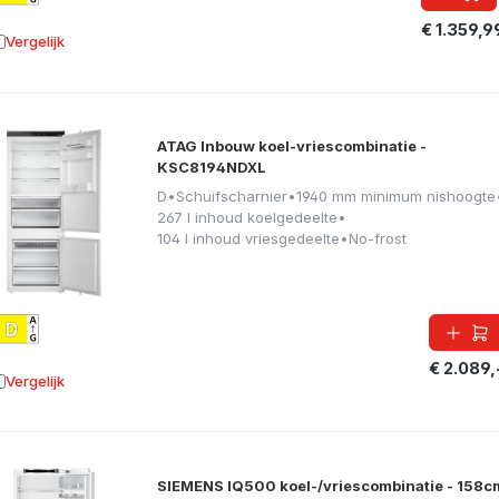
€ 1.359,9
Vergelijk
oevoegen aan vergelijking
ATAG Inbouw koel-vriescombinatie -
KSC8194NDXL
D
•
Schuifscharnier
•
1940 mm minimum nishoogte
267 l inhoud koelgedeelte
•
104 l inhoud vriesgedeelte
•
No-frost
€ 2.089,
Vergelijk
oevoegen aan vergelijking
SIEMENS IQ500 koel-/vriescombinatie - 158c