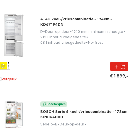
ATAG koel-/vriescombinatie - 194cm -
KD67194DN
D
•
Deur-op-deur
•
1940 mm minimum nishoogte
•
212 l inhoud koelgedeelte
•
68 l inhoud vriesgedeelte
•
No-frost
€ 1.899,
Vergelijk
oevoegen aan vergelijking
Ecocheques
BOSCH Serie 6 koel-/vriescombinatie - 178cm
KIN86ADB0
Serie 6
•
B
•
Deur-op-deur
•