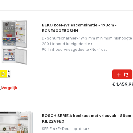
BEKO koel-/vriescombinatie - 193cm -
BCNE400E50SHN
D
•
Schuifscharnier
•
1943 mm minimum nishoogte
280 l inhoud koelgedeelte
•
90 l inhoud vriesgedeelte
•
No-frost
€ 1.459,9
Vergelijk
oevoegen aan vergelijking
BOSCH SERIE 4 koelkast met vriesvak - 88cm 
KIL22VFE0
SERIE 4
•
E
•
Deur-op-deur
•