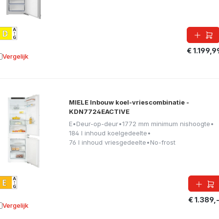
€ 1.199,9
Vergelijk
oevoegen aan vergelijking
MIELE Inbouw koel-vriescombinatie -
KDN7724EACTIVE
E
•
Deur-op-deur
•
1772 mm minimum nishoogte
•
184 l inhoud koelgedeelte
•
76 l inhoud vriesgedeelte
•
No-frost
€ 1.389,
Vergelijk
oevoegen aan vergelijking