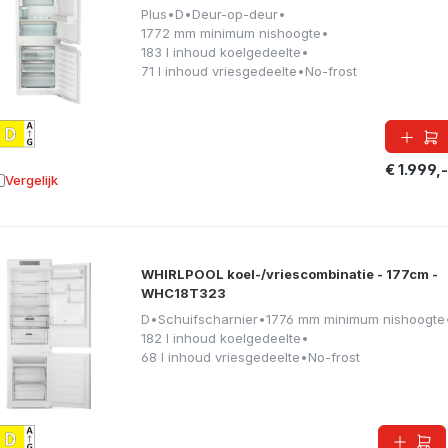
Plus
•
D
•
Deur-op-deur
•
1772 mm minimum nishoogte
•
183 l inhoud koelgedeelte
•
71 l inhoud vriesgedeelte
•
No-frost
€ 1.999,-
Vergelijk
oevoegen aan vergelijking
WHIRLPOOL koel-/vriescombinatie - 177cm -
WHC18T323
D
•
Schuifscharnier
•
1776 mm minimum nishoogte
182 l inhoud koelgedeelte
•
68 l inhoud vriesgedeelte
•
No-frost