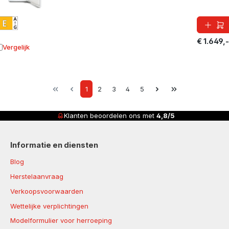
€ 1.649,-
Vergelijk
oevoegen aan vergelijking
Page
Page
Page
Page
Page
1
2
3
4
5
Klanten beoordelen ons met
4,8/5
Informatie en diensten
Blog
Herstelaanvraag
Verkoopsvoorwaarden
Wettelijke verplichtingen
Modelformulier voor herroeping