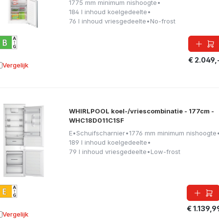
1775 mm minimum nishoogte
•
184 l inhoud koelgedeelte
•
76 l inhoud vriesgedeelte
•
No-frost
€ 2.049,
Vergelijk
oevoegen aan vergelijking
WHIRLPOOL koel-/vriescombinatie - 177cm -
WHC18D011C1SF
E
•
Schuifscharnier
•
1776 mm minimum nishoogte
189 l inhoud koelgedeelte
•
79 l inhoud vriesgedeelte
•
Low-frost
€ 1.139,9
Vergelijk
oevoegen aan vergelijking