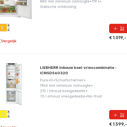
880 mm minimum nishoogte
•
119 l
•
Statische ontdooiing
€ 1.019,-
Vergelijk
oevoegen aan vergelijking
LIEBHERR Inbouw koel-vriescombinatie -
ICNSD560320
Pure
•
D
•
Schuifscharnier
•
1940 mm minimum nishoogte
•
215 l inhoud koelgedeelte
•
70 l inhoud vriesgedeelte
•
No-frost
€ 1.599,-