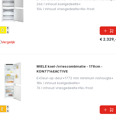
266 l inhoud koelgedeelte
•
104 l inhoud vriesgedeelte
•
No-frost
€ 2.329,
Vergelijk
oevoegen aan vergelijking
MIELE koel-/vriescombinatie - 178cm -
KDN7714EACTIVE
E
•
Deur-op-deur
•
1772 mm minimum nishoogte
•
184 l inhoud koelgedeelte
•
76 l inhoud vriesgedeelte
•
No-frost