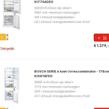
KI77SADE0
IQ500
•
E
•
Deur-op-deur
•
1580 mm minimum nishoogte
•
169 l inhoud koelgedeelte
•
62 l inhoud vriesgedeelte
•
Low-frost
€ 1.379,-
Vergelijk
oevoegen aan vergelijking
BOSCH SERIE 6 koel-/vriescombinatie - 178cm
KIS87AFE0
SERIE 6
•
E
•
Deur-op-deur
•
1775 mm minimum nishoogte
•
209 l inhoud koelgedeelte
•
63 l inhoud vriesgedeelte
•
Low-frost