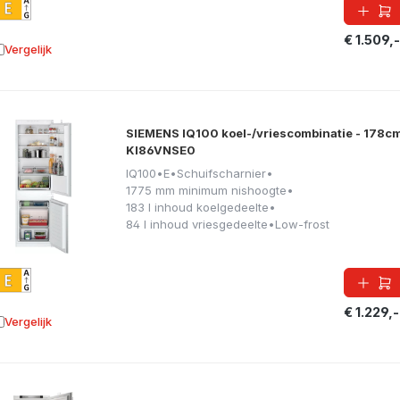
€ 1.509,-
Vergelijk
oevoegen aan vergelijking
SIEMENS IQ100 koel-/vriescombinatie - 178cm
KI86VNSE0
IQ100
•
E
•
Schuifscharnier
•
1775 mm minimum nishoogte
•
183 l inhoud koelgedeelte
•
84 l inhoud vriesgedeelte
•
Low-frost
€ 1.229,-
Vergelijk
oevoegen aan vergelijking