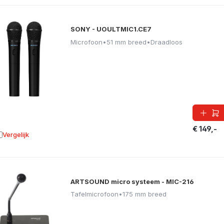
SONY - UOULTMIC1.CE7
Microfoon
•
51 mm breed
•
Draadloos
€ 149,-
Vergelijk
oevoegen aan vergelijking
ARTSOUND micro systeem - MIC-216
Tafelmicrofoon
•
175 mm breed