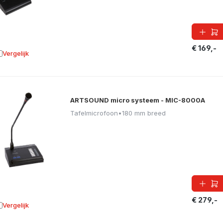
€ 169,-
Vergelijk
oevoegen aan vergelijking
ARTSOUND micro systeem - MIC-8000A
Tafelmicrofoon
•
180 mm breed
€ 279,-
Vergelijk
oevoegen aan vergelijking