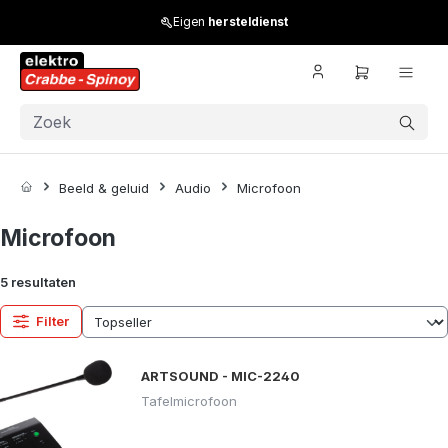
Skip to main content
Eigen
hersteldienst
Beeld & geluid
Audio
Microfoon
Microfoon
5 resultaten
Filter
ARTSOUND - MIC-2240
Tafelmicrofoon