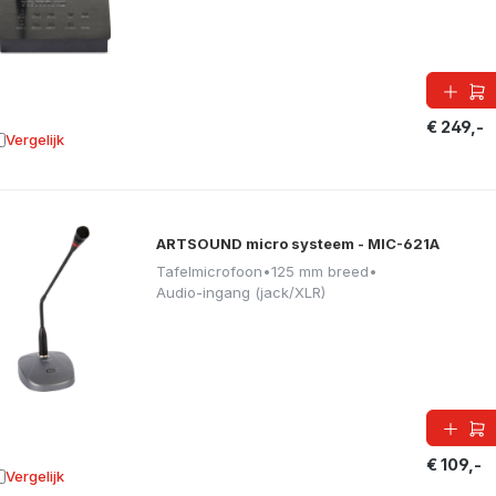
€ 249,-
Vergelijk
oevoegen aan vergelijking
ARTSOUND micro systeem - MIC-621A
Tafelmicrofoon
•
125 mm breed
•
Audio-ingang (jack/XLR)
€ 109,-
Vergelijk
oevoegen aan vergelijking