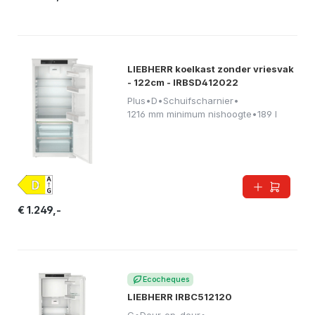
LIEBHERR koelkast zonder vriesvak
- 122cm - IRBSD412022
Plus
•
D
•
Schuifscharnier
•
1216 mm minimum nishoogte
•
189 l
€ 1.249,-
Ecocheques
LIEBHERR IRBC512120
C
•
Deur-op-deur
•