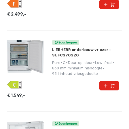
€ 2.499,-
Ecocheques
LIEBHERR onderbouw vriezer -
SUFC370320
Pure
•
C
•
Deur-op-deur
•
Low-frost
•
860 mm minimum nishoogte
•
95 l inhoud vriesgedeelte
€ 1.549,-
Ecocheques