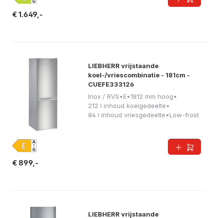
€ 1.649,-
LIEBHERR vrijstaande
koel-/vriescombinatie - 181cm -
CUEFE333126
Inox / RVS
•
E
•
1812 mm hoog
•
212 l inhoud koelgedeelte
•
84 l inhoud vriesgedeelte
•
Low-frost
€ 899,-
LIEBHERR vrijstaande