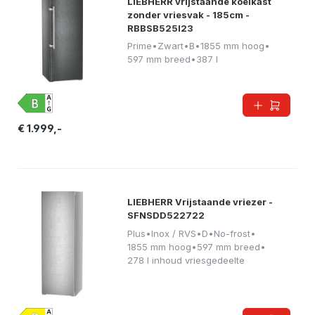
LIEBHERR vrijstaande koelkast
zonder vriesvak - 185cm -
RBBSB525I23
Prime
•
Zwart
•
B
•
1855 mm hoog
•
597 mm breed
•
387 l
€ 1.999,-
LIEBHERR Vrijstaande vriezer -
SFNSDD522722
Plus
•
Inox / RVS
•
D
•
No-frost
•
1855 mm hoog
•
597 mm breed
•
278 l inhoud vriesgedeelte