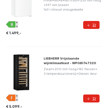
Prime
•
Wit
•
B
•
No-frost
•
1255 mm hoog
•
597 mm breed
•
160 l inhoud vriesgedeelte
€ 1.499,-
LIEBHERR Vrijstaande
wijnklimaatkast - WPGBI747320
Zwart
•
2013 mm hoog
•
182 flessen
•
3 temperatuurzone(s)
•
Glazen deur
€ 5.099,-