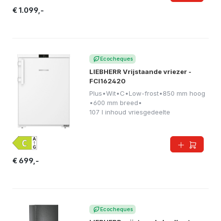
€ 1.099,-
Ecocheques
LIEBHERR Vrijstaande vriezer -
FCI162420
Plus
•
Wit
•
C
•
Low-frost
•
850 mm hoog
•
600 mm breed
•
107 l inhoud vriesgedeelte
€ 699,-
Ecocheques