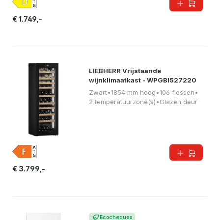
€ 1.749,-
LIEBHERR Vrijstaande
wijnklimaatkast - WPGBI527220
Zwart
•
1854 mm hoog
•
106 flessen
•
2 temperatuurzone(s)
•
Glazen deur
€ 3.799,-
Ecocheques