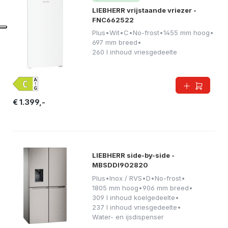
LIEBHERR vrijstaande vriezer -
FNC662522
Plus
•
Wit
•
C
•
No-frost
•
1455 mm hoog
•
697 mm breed
•
260 l inhoud vriesgedeelte
€ 1.399,-
LIEBHERR side-by-side -
MBSDDI902820
Plus
•
Inox / RVS
•
D
•
No-frost
•
1805 mm hoog
•
906 mm breed
•
309 l inhoud koelgedeelte
•
237 l inhoud vriesgedeelte
•
Water- en ijsdispenser