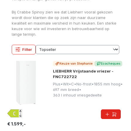
Bij Crabbe Spinoy zien we dat Liebherr vooral gekozen
wordt door klanten die op zoek zijn naar duurzame
kwaliteit en maximale versheid in hun keuken. Een sterke
keuze voor wie wil investeren in betrouwbaarheid op
lange termijn.
Filter
Keuze van Stephanie
Ecocheques
LIEBHERR Vrijstaande vriezer -
FNC722722
Plus
•
Wit
•
C
•
No-frost
•
1855 mm hoog
•
697 mm breed
•
363 l inhoud vriesgedeelte
€ 1.599,-