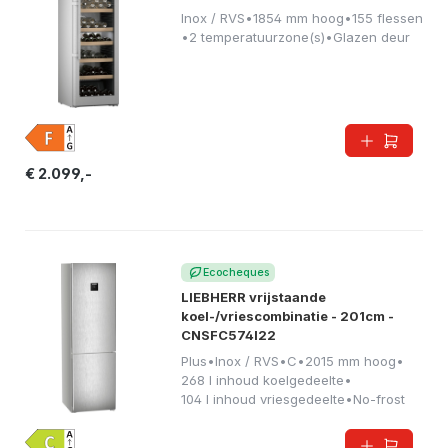
Inox / RVS
•
1854 mm hoog
•
155 flessen
•
2 temperatuurzone(s)
•
Glazen deur
€ 2.099,-
Ecocheques
LIEBHERR vrijstaande
koel-/vriescombinatie - 201cm -
CNSFC574I22
Plus
•
Inox / RVS
•
C
•
2015 mm hoog
•
268 l inhoud koelgedeelte
•
104 l inhoud vriesgedeelte
•
No-frost