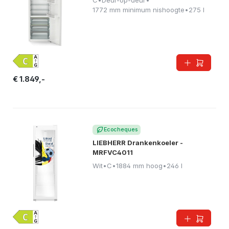
1772 mm minimum nishoogte
•
275 l
€ 1.849,-
Ecocheques
LIEBHERR Drankenkoeler -
MRFVC4011
Wit
•
C
•
1884 mm hoog
•
246 l