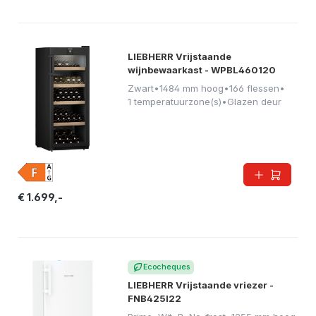
LIEBHERR Vrijstaande
wijnbewaarkast - WPBL460120
Zwart
•
1484 mm hoog
•
166 flessen
•
1 temperatuurzone(s)
•
Glazen deur
€ 1.699,-
Ecocheques
LIEBHERR Vrijstaande vriezer -
FNB425I22