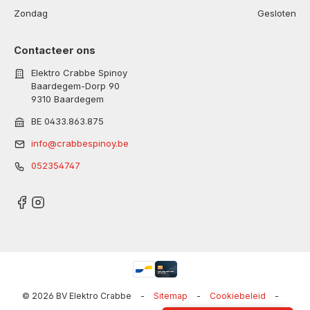
Zondag
Gesloten
Contacteer ons
Elektro Crabbe Spinoy
Baardegem-Dorp 90
9310 Baardegem
BE 0433.863.875
info@crabbespinoy.be
052354747
© 2026 BV Elektro Crabbe
-
Sitemap
-
Cookiebeleid
-