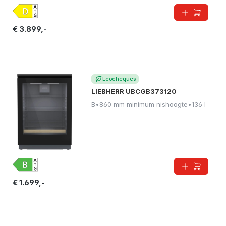
€ 3.899,-
Ecocheques
LIEBHERR UBCGB373120
B
•
860 mm minimum nishoogte
•
136 l
€ 1.699,-