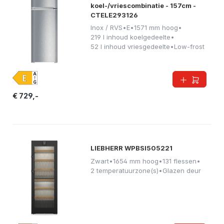
koel-/vriescombinatie - 157cm -
CTELE293126
Inox / RVS
•
E
•
1571 mm hoog
•
219 l inhoud koelgedeelte
•
52 l inhoud vriesgedeelte
•
Low-frost
€ 729,-
LIEBHERR WPBSI505221
Zwart
•
1654 mm hoog
•
131 flessen
•
2 temperatuurzone(s)
•
Glazen deur