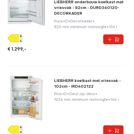
LIEBHERR onderbouw koelkast met
vriesvak - 82cm - DURD360120-
DECORKADER
Pure
•
D
•
Decorkader
•
820 mm minimum nishoogte
•
106 l
€ 1.299,-
LIEBHERR koelkast met vriesvak -
102cm - IRD402122
Plus
•
D
•
Deur-op-deur
•
1024 mm minimum nishoogte
•
146 l