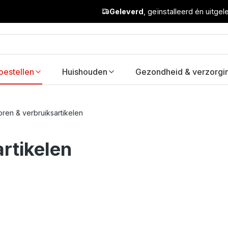
Geleverd
, geïnstalleerd én uitge
oestellen
Huishouden
Gezondheid & verzorgi
en & verbruiksartikelen
rtikelen