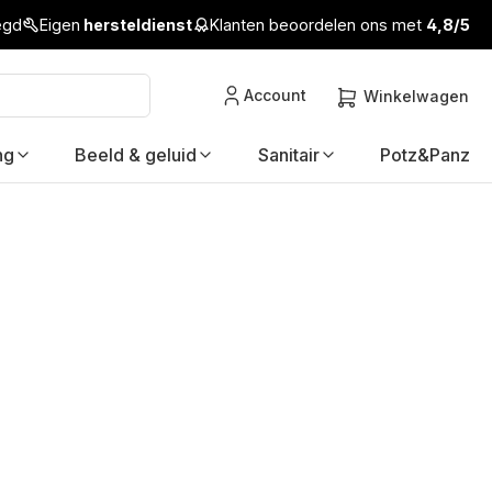
legd
Eigen
hersteldienst
Klanten beoordelen ons met
4,8/5
Account
Winkelwagen
ng
Beeld & geluid
Sanitair
Potz&Panz