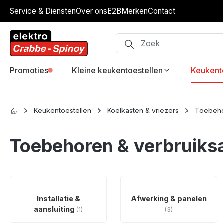
Service & Diensten
Over ons
B2B
Merken
Contact
ip to main content
Skip to search
Skip to main navigation
Promoties
Kleine keukentoestellen
Keukent
Keukentoestellen
Koelkasten & vriezers
Toebehor
Toebehoren & verbruiksa
Installatie &
Afwerking & panelen
aansluiting
(1)
(3)