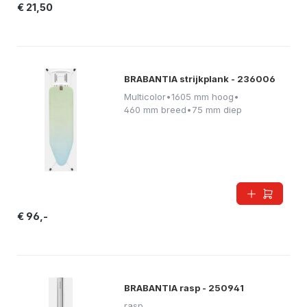
€ 21,50
BRABANTIA strijkplank - 236006
Multicolor
•
1605 mm hoog
•
460 mm breed
•
75 mm diep
€ 96,-
BRABANTIA rasp - 250941
rasp