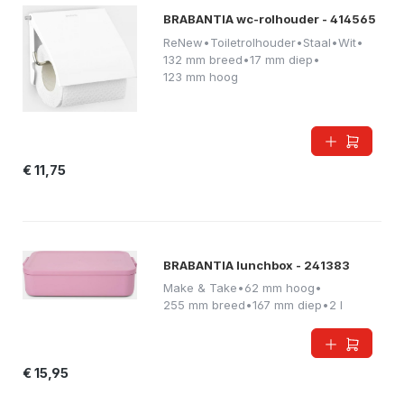
BRABANTIA wc-rolhouder - 414565
ReNew
•
Toiletrolhouder
•
Staal
•
Wit
•
132 mm breed
•
17 mm diep
•
123 mm hoog
€ 11,75
BRABANTIA lunchbox - 241383
Make & Take
•
62 mm hoog
•
255 mm breed
•
167 mm diep
•
2 l
€ 15,95