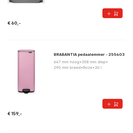
€ 60,-
BRABANTIA pedaalemmer - 255403
647 mm hoog
•
358 mm diep
•
290 mm breed
•
Roze
•
30 l
€ 159,-