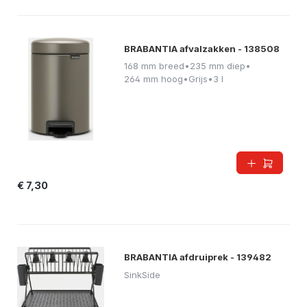
BRABANTIA afvalzakken - 138508
168 mm breed
•
235 mm diep
•
264 mm hoog
•
Grijs
•
3 l
€ 7,30
BRABANTIA afdruiprek - 139482
SinkSide