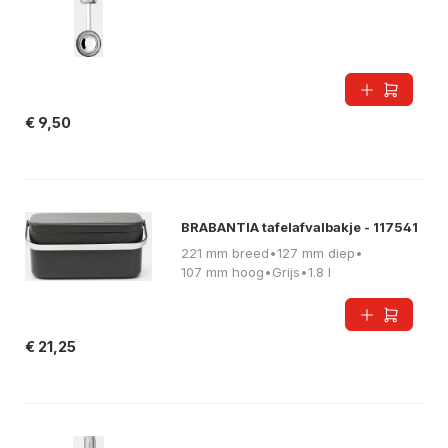
€ 9,50
BRABANTIA tafelafvalbakje - 117541
221 mm breed
•
127 mm diep
•
107 mm hoog
•
Grijs
•
1.8 l
€ 21,25