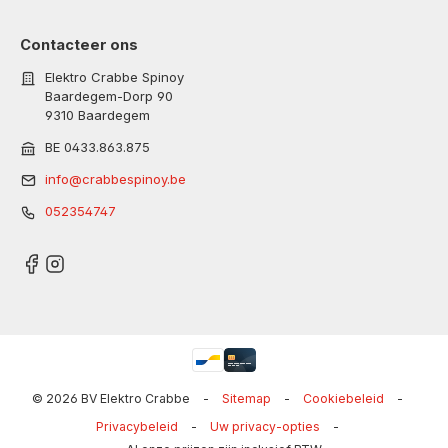
Contacteer ons
Elektro Crabbe Spinoy
Baardegem-Dorp 90
9310 Baardegem
BE 0433.863.875
info@crabbespinoy.be
052354747
© 2026 BV Elektro Crabbe
-
Sitemap
-
Cookiebeleid
-
Privacybeleid
-
Uw privacy-opties
-