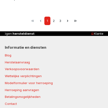
Page
Page
Page
1
2
3
Klanten beoordelen ons met
4,8/5
Informatie en diensten
Blog
Herstelaanvraag
Verkoopsvoorwaarden
Wettelijke verplichtingen
Modelformulier voor herroeping
Herroeping aanvragen
Betalingsmogelijkheden
Contact