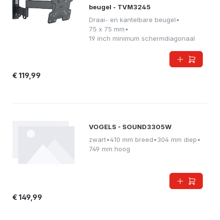
beugel - TVM3245
Draai- en kantelbare beugel
•
75 x 75 mm
•
19 inch minimum schermdiagonaal
€ 119,99
VOGELS - SOUND3305W
zwart
•
410 mm breed
•
304 mm diep
•
749 mm hoog
€ 149,99