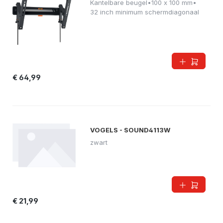
Kantelbare beugel
•
100 x 100 mm
•
32 inch minimum schermdiagonaal
€ 64,99
VOGELS - SOUND4113W
zwart
€ 21,99