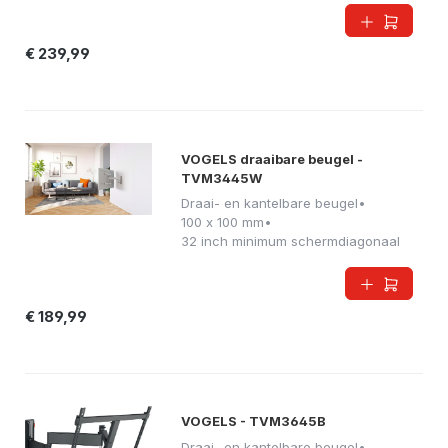
€ 239,99
VOGELS draaibare beugel -
TVM3445W
Draai- en kantelbare beugel
•
100 x 100 mm
•
32 inch minimum schermdiagonaal
€ 189,99
VOGELS - TVM3645B
Draai- en kantelbare beugel
•