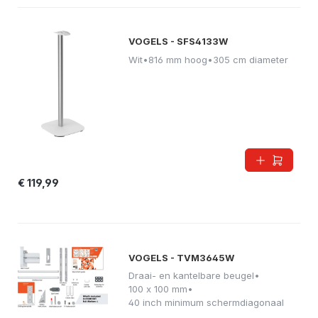
VOGELS - SFS4133W
Wit
•
816 mm hoog
•
305 cm diameter
€ 119,99
VOGELS - TVM3645W
Draai- en kantelbare beugel
•
100 x 100 mm
•
40 inch minimum schermdiagonaal