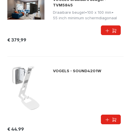
TVM5845
Draaibare beugel
•
100 x 100 mm
•
55 inch minimum schermdiagonaal
€ 379,99
VOGELS - SOUND4201W
€ 44,99