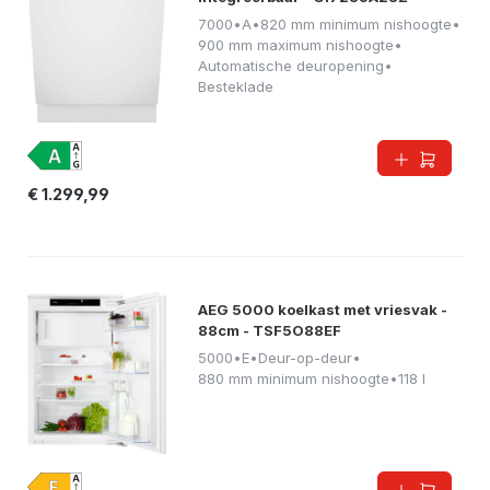
7000
•
A
•
820 mm minimum nishoogte
•
900 mm maximum nishoogte
•
Automatische deuropening
•
Besteklade
€ 1.299,99
AEG 5000 koelkast met vriesvak -
88cm - TSF5O88EF
5000
•
E
•
Deur-op-deur
•
880 mm minimum nishoogte
•
118 l