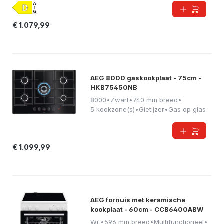
€ 1.079,99
AEG 8000 gaskookplaat - 75cm -
HKB75450NB
8000
•
Zwart
•
740 mm breed
•
5 kookzone(s)
•
Gietijzer
•
Gas op glas
€ 1.099,99
AEG fornuis met keramische
kookplaat - 60cm - CCB6400ABW
Wit
•
596 mm breed
•
Multifunctioneel
•