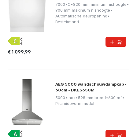
7000
•
C
•
820 mm minimum nishoogte
•
900 mm maximum nishoogte
•
Automatische deuropening
•
Bestekmand
€ 1.099,99
AEG 5000 wandschouwdampkap -
60cm - DKE5650M
5000
•
inox
•
598 mm breed
•
600 m³
•
Piramidevorm model