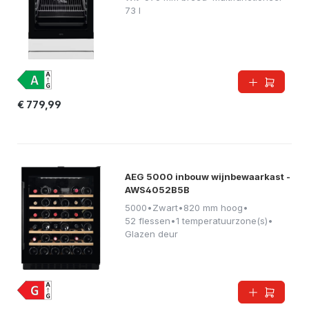
73 l
€ 779,99
AEG 5000 inbouw wijnbewaarkast -
AWS4052B5B
5000
•
Zwart
•
820 mm hoog
•
52 flessen
•
1 temperatuurzone(s)
•
Glazen deur