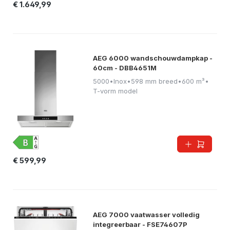
€ 1.649,99
AEG 6000 wandschouwdampkap -
60cm - DBB4651M
5000
•
Inox
•
598 mm breed
•
600 m³
•
T-vorm model
€ 599,99
AEG 7000 vaatwasser volledig
integreerbaar - FSE74607P