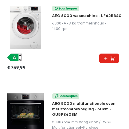
Ecocheques
AEG 6000 wasmachine - LF62R840
6000
•
A
•
8 kg trommelinhoud
•
1400 rpm
€ 759,99
Ecocheques
AEG 5000 multifunctionele oven
met stoomtoevoeging - 60cm -
OU5PB40SM
5000
•
594 mm hoog
•
Inox / RVS
•
Multifunctioneel
•
Pyrolyse