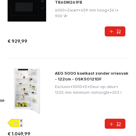
TB6SM261FB
6000
•
Zwart
•
459 mm hoog
•
26 l
•
900 W
€ 929,99
AEG 5000 koelkast zonder vriesvak
- 122cm - OSK5O121DF
Exclusiv
•
5000
•
D
•
Deur-op-deur
•
1225 mm minimum nishoogte
•
203 l
€ 1.049,99