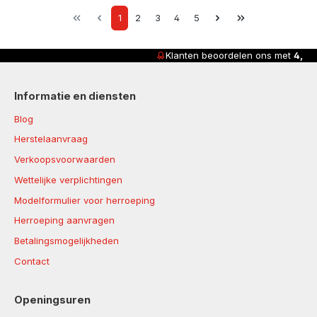
Page
Page
Page
Page
Page
1
2
3
4
5
Klanten beoordelen ons met
4,8/5
Informatie en diensten
Blog
Herstelaanvraag
Verkoopsvoorwaarden
Wettelijke verplichtingen
Modelformulier voor herroeping
Herroeping aanvragen
Betalingsmogelijkheden
Contact
Openingsuren