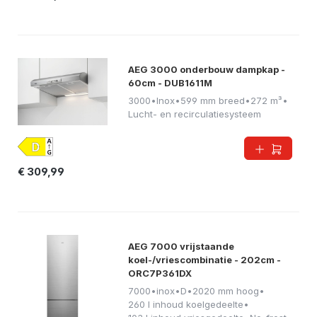
AEG 3000 onderbouw dampkap -
60cm - DUB1611M
3000
•
Inox
•
599 mm breed
•
272 m³
•
Lucht- en recirculatiesysteem
€ 309,99
AEG 7000 vrijstaande
koel-/vriescombinatie - 202cm -
ORC7P361DX
7000
•
inox
•
D
•
2020 mm hoog
•
260 l inhoud koelgedeelte
•