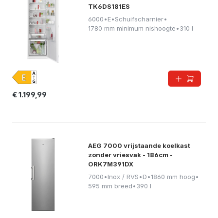
TK6DS181ES
6000
•
E
•
Schuifscharnier
•
1780 mm minimum nishoogte
•
310 l
€ 1.199,99
AEG 7000 vrijstaande koelkast
zonder vriesvak - 186cm -
ORK7M391DX
7000
•
Inox / RVS
•
D
•
1860 mm hoog
•
595 mm breed
•
390 l