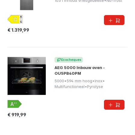
103 l inhoud vriesgedeelte
•
No-frost
€ 1.319,99
Ecocheques
AEG 5000 Inbouw oven -
OU5PB40PM
5000
•
594 mm hoog
•
Inox
•
Multifunctioneel
•
Pyrolyse
€ 919,99