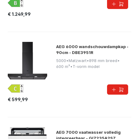
€ 1.249,99
AEG 6000 wandschouwdampkap -
90cm - DBE3951R
5000
•
Matzwart
•
898 mm breed
•
600 m³
•
T-vorm model
€ 599,99
AEG 7000 vaatwasser volledig
integreerbaar - GI7235A2SZ