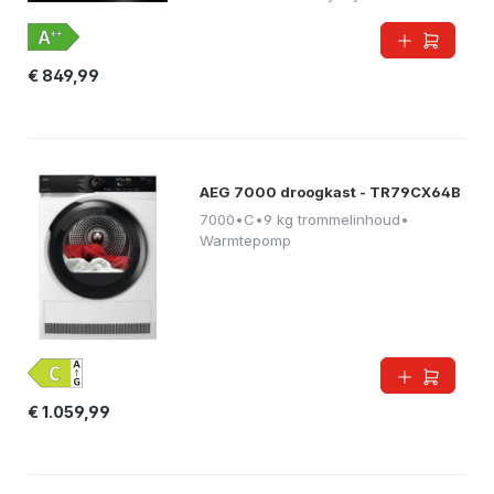
€ 849,99
AEG 7000 droogkast - TR79CX64B
7000
•
C
•
9 kg trommelinhoud
•
Warmtepomp
€ 1.059,99