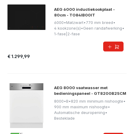
AEG 6000 inductiekookplaat -
80cm - TO84IB00IT
6000
•
Matzwart
•
770 mm breed
•
4 kookzone(s)
•
Geen randafwerking
•
1-fase|2-fase
€ 1.299,99
AEG 8000 vaatwasser met
bedieningspaneel - GT8200B2SCM
8000
•
B
•
820 mm minimum nishoogte
•
900 mm maximum nishoogte
•
Automatische deuropening
•
Besteklade