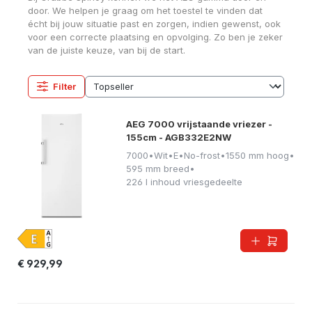
door. We helpen je graag om het toestel te vinden dat
écht bij jouw situatie past en zorgen, indien gewenst, ook
voor een correcte plaatsing en opvolging. Zo ben je zeker
van de juiste keuze, van bij de start.
Filter
AEG 7000 vrijstaande vriezer -
155cm - AGB332E2NW
7000
•
Wit
•
E
•
No-frost
•
1550 mm hoog
•
595 mm breed
•
226 l inhoud vriesgedeelte
€ 929,99