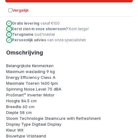
Vergelijk
Toevoegen aan vergelijking
Gratis levering
vanaf €100
Eerst zien in onze showroom?
Kom langs!
Terugname
oud toestel
Persoonlijk advies
van onze specialisten
Omschrijving
Belangrijkste Kenmerken
Maximum waslading 9 kg
Energy Efficiency Class A
Maximale Toeren 1400 tpm
Spinning Noise Level 75 dBA
ProSmart™ Inverter Motor
Hoogte 84.5 cm
Breedte 60 cm
Diepte 58 cm
Stoom Technologie Steamcure with Refreshment
Display Type Digitaal Display
Kleur Wit
Bouwtype Vrijstaand