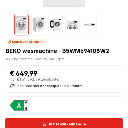
Keuze van Stephanie
BEKO wasmachine - B5WM694108W2
A
•
9 kg trommelinhoud
•
1400 rpm
€ 649,99
Incl. BTW · Excl. verzendkosten
Betaalbaar met
ecocheques
(in de winkel)
In het winkelmandje