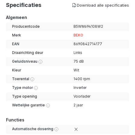
Specificaties
Download alle specificaties
Algemeen
Producentcode
B5WM694108W2
Merk
BEKO
EAN
8690842714177
Draairichting deur
Links
Geluidsniveau
75 dB
Kleur
Wit
Toerental
1400 rpm
Type motor
Inverter
Type opening
Voorlader
Wettelijke garantie
2 jaar
Functies
Automatische dosering