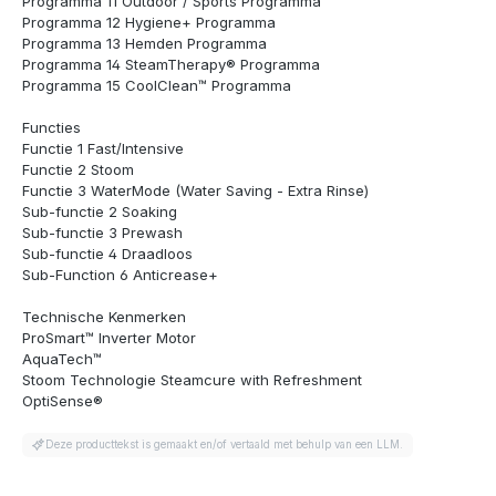
Programma 11 Outdoor / Sports Programma
Programma 12 Hygiene+ Programma
Programma 13 Hemden Programma
Programma 14 SteamTherapy® Programma
Programma 15 CoolClean™ Programma
Functies
Functie 1 Fast/Intensive
Functie 2 Stoom
Functie 3 WaterMode (Water Saving - Extra Rinse)
Sub-functie 2 Soaking
Sub-functie 3 Prewash
Sub-functie 4 Draadloos
Sub-Function 6 Anticrease+
Technische Kenmerken
ProSmart™ Inverter Motor
AquaTech™
Stoom Technologie Steamcure with Refreshment
OptiSense®
Deze producttekst is gemaakt en/of vertaald met behulp van een LLM.