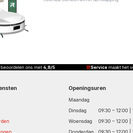
n beoordelen ons met
4,8/5
Service
maakt het ve
iensten
Openingsuren
Maandag
Dinsdag
09:30 – 12:00 |
rden
Woensdag
09:30 – 12:00 |
tingen
Donderdag
09:30 – 12:00 |