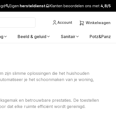
legd
Eigen
hersteldienst
Klanten beoordelen ons met
4,8/5
Account
Winkelwagen
ng
Beeld & geluid
Sanitair
Potz&Panz
om zijn slimme oplossingen die het huishouden
tomatiseer je het schoonmaken van je woning,
uiksgemak en betrouwbare prestaties. De toestellen
dat elke ruimte efficiënt wordt gereinigd.