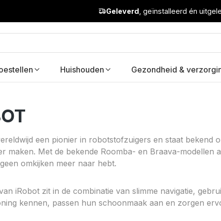
Geleverd
, geïnstalleerd én uitge
oestellen
Huishouden
Gezondheid & verzorgi
BOT
wereldwijd een pionier in robotstofzuigers en staat bekend 
er maken. Met de bekende Roomba- en Braava-modellen au
er geen omkijken meer naar hebt.
van iRobot zit in de combinatie van slimme navigatie, gebr
oning kennen, passen hun schoonmaak aan en zorgen ervoor 