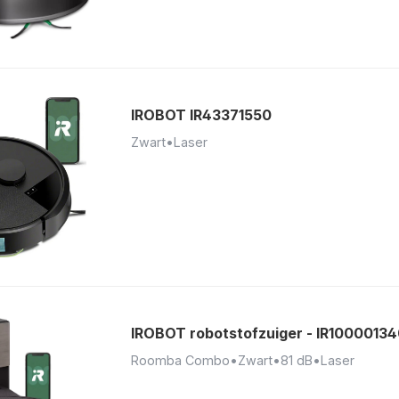
IROBOT IR43371550
Zwart
•
Laser
IROBOT robotstofzuiger - IR1000013
Roomba Combo
•
Zwart
•
81 dB
•
Laser