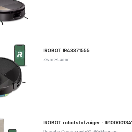
IROBOT IR43371555
Zwart
•
Laser
IROBOT robotstofzuiger - IR10000134
Roomba Combo
•
wit
•
81 dB
•
Mapping