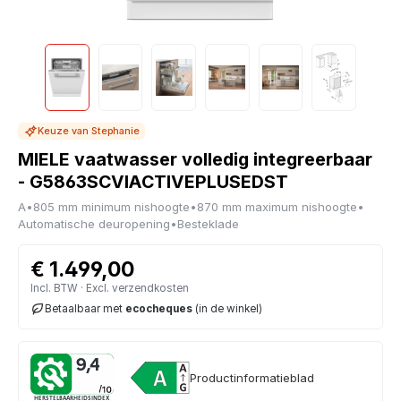
Keuze van Stephanie
MIELE vaatwasser volledig integreerbaar
- G5863SCVIACTIVEPLUSEDST
A
•
805 mm minimum nishoogte
•
870 mm maximum nishoogte
•
Automatische deuropening
•
Besteklade
€ 1.499,00
Incl. BTW · Excl. verzendkosten
Betaalbaar met
ecocheques
(in de winkel)
9,4
Productinformatieblad
HERSTELBAARHEIDSINDEX