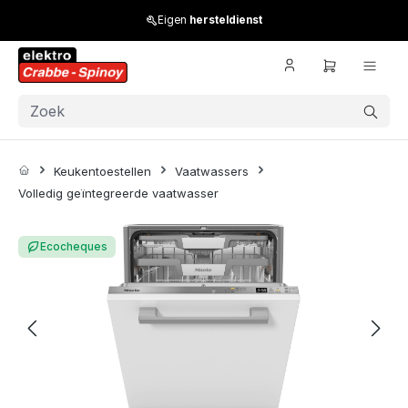
Skip to main content
Eigen
hersteldienst
Kl
Keukentoestellen
Vaatwassers
Volledig geïntegreerde vaatwasser
Skip image gallery
Ecocheques