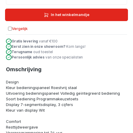
In het winkelmandje
Vergelijk
Toevoegen aan vergelijking
Gratis levering
vanaf €100
Eerst zien in onze showroom?
Kom langs!
Terugname
oud toestel
Persoonlijk advies
van onze specialisten
Omschrijving
Design
Kleur bedieningspaneel Roestvrij staal
Uitvoering bedieningspaneel Volledig geïntegreerd bediening
Soort bediening Programmakeuzetoets
Display 7-segmentsdisplay, 3 cijfers
Kleur van display Wit
Comfort
Resttijdweergave
Voorprogrammering tot 24 uur