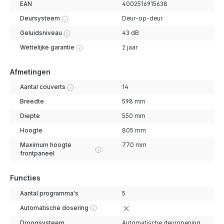
EAN
4002516915638
Deursysteem
Deur-op-deur
Geluidsniveau
43 dB
Wettelijke garantie
2 jaar
Afmetingen
Aantal couverts
14
Breedte
598 mm
Diepte
550 mm
Hoogte
805 mm
Maximum hoogte
770 mm
frontpaneel
Functies
Aantal programma's
5
Automatische dosering
Droogsysteem
Automatische deuropening