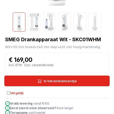
SMEG Drankapparaat Wit - SKC01WHM
Wit
•
135 mm breed
•
245 mm diep
•
420 mm hoog
•
Handmatig
€ 169,00
Incl. BTW · Excl. verzendkosten
In het winkelmandje
Vergelijk
Toevoegen aan vergelijking
Gratis levering
vanaf €100
Eerst zien in onze showroom?
Kom langs!
Terugname
oud toestel