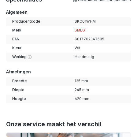
Algemeen
Producentcode
SKC01WHM
Merk
SMEG
EAN
8017709347505
Kleur
Wit
Werking
Handmatig
Afmetingen
Breedte
135 mm
Diepte
245 mm
Hoogte
420 mm
Onze service maakt het verschil