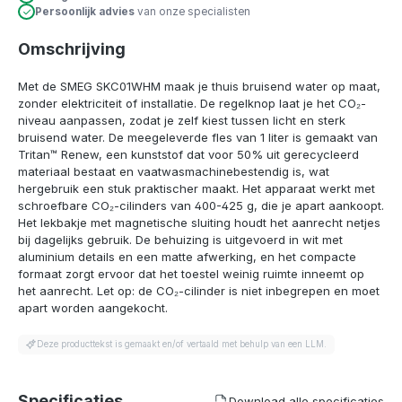
Persoonlijk advies
van onze specialisten
Omschrijving
Met de SMEG SKC01WHM maak je thuis bruisend water op maat,
zonder elektriciteit of installatie. De regelknop laat je het CO₂-
niveau aanpassen, zodat je zelf kiest tussen licht en sterk
bruisend water. De meegeleverde fles van 1 liter is gemaakt van
Tritan™ Renew, een kunststof dat voor 50% uit gerecycleerd
materiaal bestaat en vaatwasmachinebestendig is, wat
hergebruik een stuk praktischer maakt. Het apparaat werkt met
schroefbare CO₂-cilinders van 400-425 g, die je apart aankoopt.
Het lekbakje met magnetische sluiting houdt het aanrecht netjes
bij dagelijks gebruik. De behuizing is uitgevoerd in wit met
aluminium details en een matte afwerking, en het compacte
formaat zorgt ervoor dat het toestel weinig ruimte inneemt op
het aanrecht. Let op: de CO₂-cilinder is niet inbegrepen en moet
apart worden aangekocht.
Deze producttekst is gemaakt en/of vertaald met behulp van een LLM.
Specificaties
Download alle specificaties