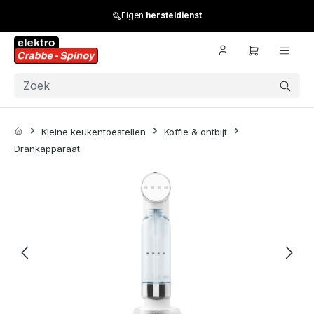
Skip to main content
Eigen
hersteldienst
Kleine keukentoestellen
Koffie & ontbijt
Drankapparaat
Skip image gallery