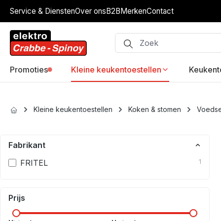
Service & Diensten
Over ons
B2B
Merken
Contact
ip to main content
Skip to search
Skip to main navigation
Promoties
Kleine keukentoestellen
Keukent
Kleine keukentoestellen
Koken & stomen
Voedse
Fabrikant
FRITEL
1
Prijs