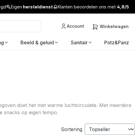
legd
Eigen
hersteldienst
Klanten beoordelen ons met
4,8/5
Account
Winkelwagen
ng
Beeld & geluid
Sanitair
Potz&Panz
oogoven doet het met warme luchtcirculatie. Met meerdere
de snacks op eigen tempo.
Sortering