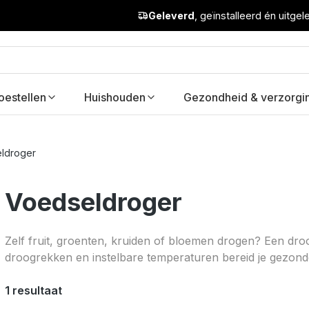
Geleverd
, geïnstalleerd én uitge
oestellen
Huishouden
Gezondheid & verzorgi
ldroger
Voedseldroger
Zelf fruit, groenten, kruiden of bloemen drogen? Een dr
droogrekken en instelbare temperaturen bereid je gezon
1 resultaat