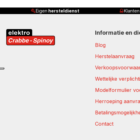
Eigen
hersteldienst
Klante
Informatie en d
Blog
Herstelaanvraag
Verkoopsvoorwaa
Wettelijke verplich
Modelformulier vo
Herroeping aanvr
Betalingsmogelijkh
Contact