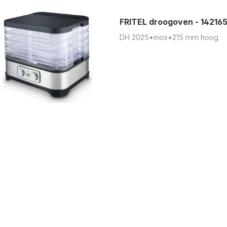
FRITEL droogoven - 14216
DH 2025
•
inox
•
215 mm hoog