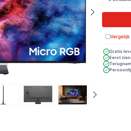
Vergelijk
Toevoegen a
Gratis lev
Eerst zie
Terugna
Persoonli