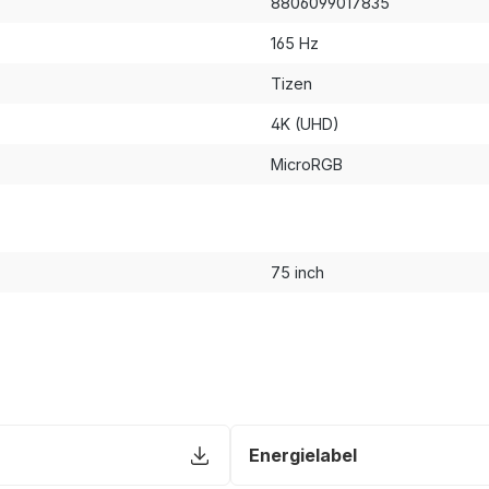
8806099017835
165 Hz
Tizen
4K (UHD)
MicroRGB
75 inch
Energielabel