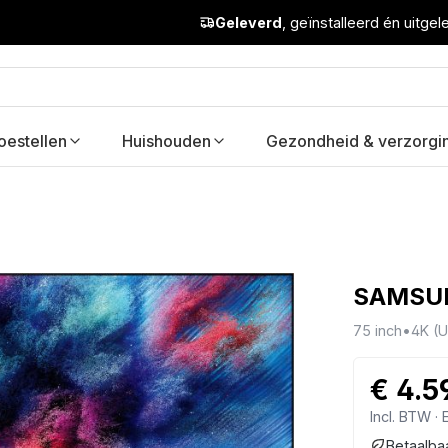
Geleverd
, geïnstalleerd én uitge
oestellen
Huishouden
Gezondheid & verzorgi
SAMSU
75 inch
•
4K (
€ 4.5
Incl. BTW ·
Betaalba