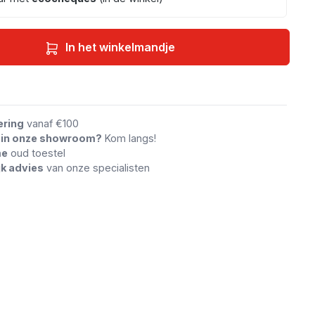
In het winkelmandje
an vergelijking
ering
vanaf €100
n in onze showroom?
Kom langs!
me
oud toestel
jk advies
van onze specialisten