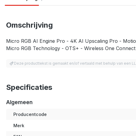
Omschrijving
Micro RGB AI Engine Pro - 4K AI Upscaling Pro - Moti
Micro RGB Technology - OTS+ - Wireless One Connect Re
Deze producttekst is gemaakt en/of vertaald met behulp van een L
Specificaties
Algemeen
Producentcode
Merk