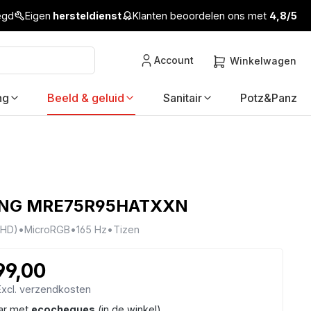
legd
Eigen
hersteldienst
Klanten beoordelen ons met
4,8/5
Account
Winkelwagen
ng
Beeld & geluid
Sanitair
Potz&Panz
NG MRE75R95HATXXN
UHD)
•
MicroRGB
•
165 Hz
•
Tizen
99,00
 Excl. verzendkosten
ar met
ecocheques
(in de winkel)