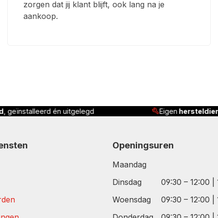
zorgen dat jij klant blijft, ook lang na je
aankoop.
d
, geïnstalleerd én uitgelegd
Eigen
hersteldie
iensten
Openingsuren
Maandag
Dinsdag
09:30 – 12:00 |
rden
Woensdag
09:30 – 12:00 |
tingen
Donderdag
09:30 – 12:00 |