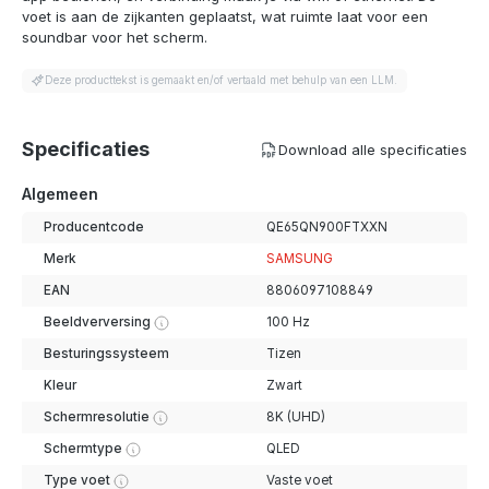
voet is aan de zijkanten geplaatst, wat ruimte laat voor een
soundbar voor het scherm.
Deze producttekst is gemaakt en/of vertaald met behulp van een LLM.
Specificaties
Download alle specificaties
Algemeen
Producentcode
QE65QN900FTXXN
Merk
SAMSUNG
EAN
8806097108849
Beeldverversing
100 Hz
Besturingssysteem
Tizen
Kleur
Zwart
Schermresolutie
8K (UHD)
Schermtype
QLED
Type voet
Vaste voet