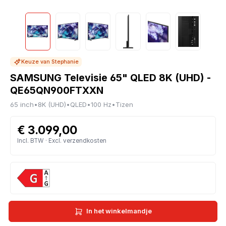
Keuze van Stephanie
SAMSUNG Televisie 65" QLED 8K (UHD) -
QE65QN900FTXXN
65 inch
•
8K (UHD)
•
QLED
•
100 Hz
•
Tizen
€ 3.099,00
Incl. BTW · Excl. verzendkosten
In het winkelmandje