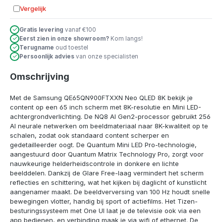
Vergelijk
Toevoegen aan vergelijking
Gratis levering
vanaf €100
Eerst zien in onze showroom?
Kom langs!
Terugname
oud toestel
Persoonlijk advies
van onze specialisten
Omschrijving
Met de Samsung QE65QN900FTXXN Neo QLED 8K bekijk je
content op een 65 inch scherm met 8K-resolutie en Mini LED-
achtergrondverlichting. De NQ8 AI Gen2-processor gebruikt 256
AI neurale netwerken om beeldmateriaal naar 8K-kwaliteit op te
schalen, zodat ook standaard content scherper en
gedetailleerder oogt. De Quantum Mini LED Pro-technologie,
aangestuurd door Quantum Matrix Technology Pro, zorgt voor
nauwkeurige helderheidscontrole in donkere en lichte
beelddelen. Dankzij de Glare Free-laag vermindert het scherm
reflecties en schittering, wat het kijken bij daglicht of kunstlicht
aangenamer maakt. De beeldverversing van 100 Hz houdt snelle
bewegingen vlotter, handig bij sport of actiefilms. Het Tizen-
besturingssysteem met One UI laat je de televisie ook via een
app bedienen, en verbinding maak je via wifi of ethernet. De