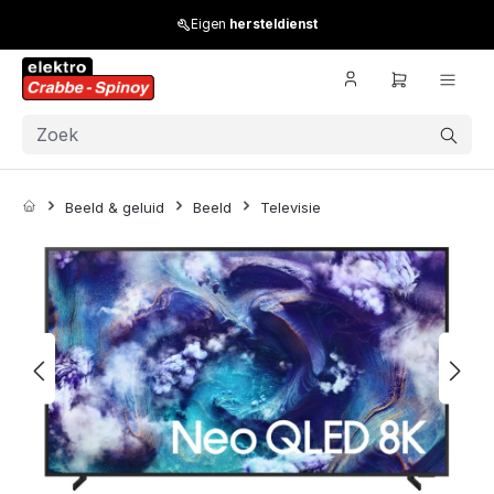
Skip to main content
Eigen
hersteldienst
Beeld & geluid
Beeld
Televisie
Skip image gallery